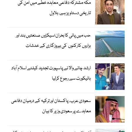
مکہ مشترکہ دفاعی معاہدہ خطے میں امن کی
تاریخی دستاویز ہے، بلاول
حب میں پانی کا بحران؛سیکڑوں صنعتیں بند اور
ہزاروں کارکنوں کی بیروزگاری کے خدشات
ارشد چائے والا نے پاسپورٹ تجدید کیلئے اسلام آباد
ہائیکورٹ سے رجوع کرلیا
سعودی عرب، پاکستان اور ترکیہ کے درمیان دفاعی
معاہدے پر سعودی وزیر کا بیان