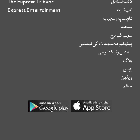
لائف اسٹائل
The Express Tribune
ٹاپ ٹرینڈ
Express Entertainment
دلچسپ و عجیب
صحت
سونے کے نرخ
پیٹرولیم مصنوعات کی قیمتیں
سائنس و ٹیکنالوجی
بلاگ
بزنس
ویڈیوز
جرائم