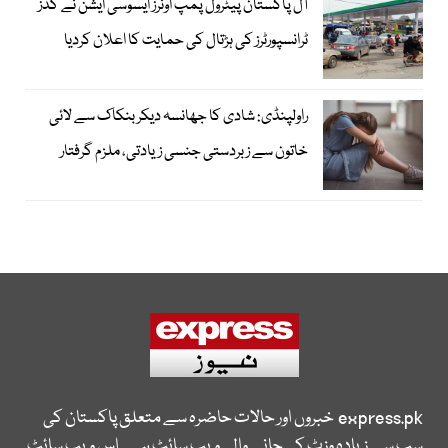
آل پاکستان پیٹرول پمپ اونرز ایسوسی ایشن نے گڈز
ٹرانسپورٹرز کی ہڑتال کی حمایت کا اعلان کردیا
راولپنڈی: شادی کا جھانسہ دیکر بنکاک سے لائی
خاتون سے زبردستی جنسی زیادتی، ملزم گرفتار
express.pk
خبروں اور حالات حاضرہ سے متعلق پاکستان کی
سب سے زیادہ وزٹ کی جانے والی ویب سائٹ ہے۔ اس ویب سائٹ