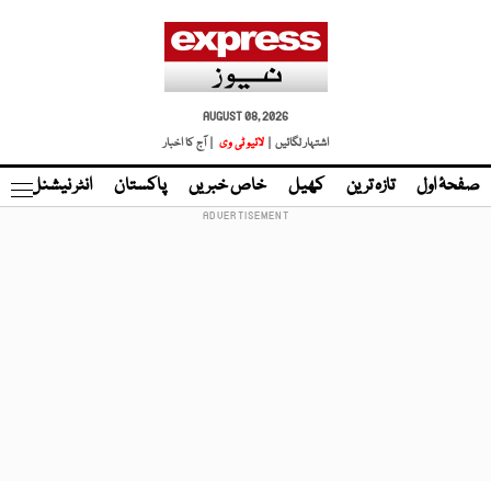
AUGUST 08, 2026
اشتہار لگائیں |
لائیو ٹی وی
| آج کا اخبار
صفحۂ اول
تازہ ترین
کھیل
خاص خبریں
پاکستان
انٹر نیشنل
ٹا