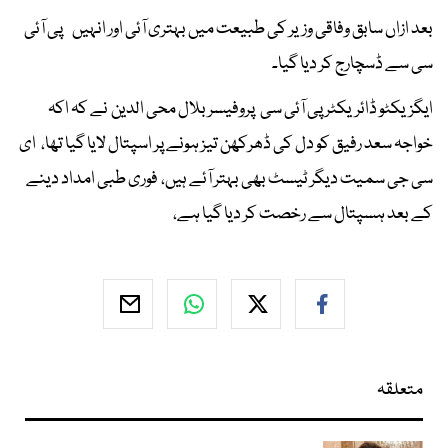
بعد ازاں سابق وفاقی وزیر کی طبیعت میں بہتری آئی اور انہیں پی آئی
سی سے ڈسچارج کر دیا گیا۔
ایگزیکٹو ڈائریکٹر پی آئی سی پروفیسر بلال محی الدین نے کہ اکہ
خواجہ سعد رفیق کو دل کی ڈھرکھن تیز ہونے پر اسپتال لایا گیا تھا، ای
سی جی سمیت دیگر ٹیسٹ بھی بہتر آئے ہیں، فوری طبی امداد دینے
کے بعد ہسپتال سے رخصت کر دیا گیا ہے،
متعلقہ