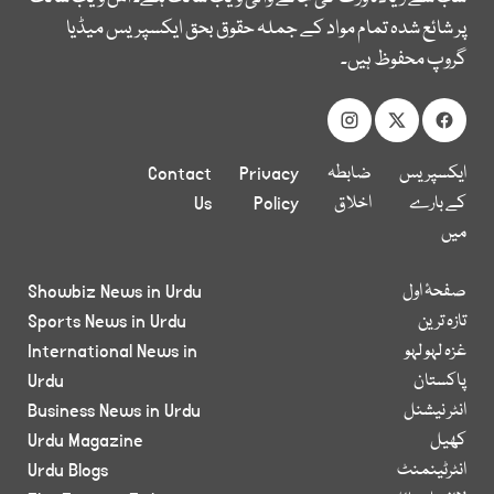
پر شائع شدہ تمام مواد کے جملہ حقوق بحق ایکسپریس میڈیا
گروپ محفوظ ہیں۔
ایکسپریس
ضابطہ
Privacy
Contact
کے بارے
اخلاق
Policy
Us
میں
صفحۂ اول
Showbiz News in Urdu
تازہ ترین
Sports News in Urdu
غزہ لہو لہو
International News in
پاکستان
Urdu
انٹر نیشنل
Business News in Urdu
کھیل
Urdu Magazine
انٹرٹینمنٹ
Urdu Blogs