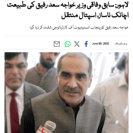
لاہور: سابق وفاقی وزیر خواجہ سعد رفیق کی طبیعت
اچانک ناساز، اسپتال منتقل
خواجہ سعد رفیق کو پنجاب انسٹیٹیوٹ آف کارڈیالوجی شفٹ کر دیا گیا
ویب ڈیسک
June 06, 2025