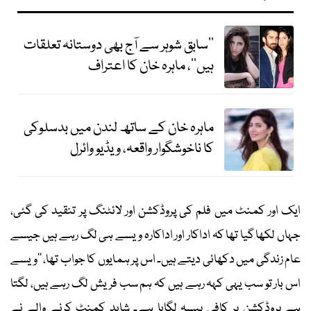
’’سابق شوہر سے آج بھی دوستانہ تعلقات
ہیں‘‘، ماہرہ خان کا اعتراف
ماہرہ خان کے ساتھ لندن میں بدسلوکی
کا ناخوشگوار واقعہ، ویڈیو وائرل
ایک اور کمنٹ میں فلم کی پروڈکشن اور لائٹنگ پر تنقید کی گئی،
جہاں لکھا گیا تھا کہ اداکار اور اداکارہ ویسے ہی لگ رہے ہیں جیسے
عام زندگی میں دکھائی دیتے ہیں۔ اس پر ہمایوں کا جواب تھا، ’’ویسے
اس بار تو سب یہی کہہ رہے ہیں کہ ہم سب فریش لگ رہے ہیں، لگتا
ہے پروڈکشن پر کافی پیسہ لگایا ہے۔ شاید کمنٹ کرنے والے نے