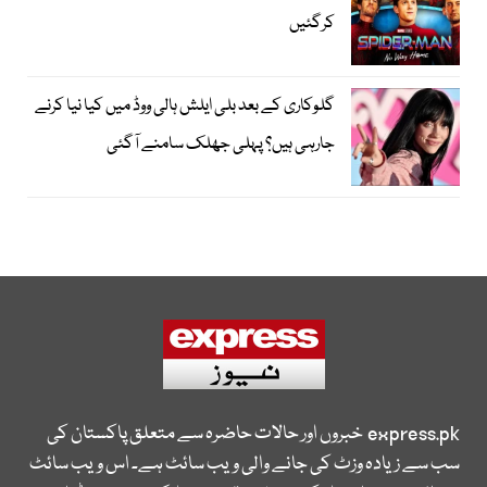
کرگئیں
گلوکاری کے بعد بلی ایلش ہالی ووڈ میں کیا نیا کرنے
جارہی ہیں؟ پہلی جھلک سامنے آگئی
express.pk
خبروں اور حالات حاضرہ سے متعلق پاکستان کی
سب سے زیادہ وزٹ کی جانے والی ویب سائٹ ہے۔ اس ویب سائٹ