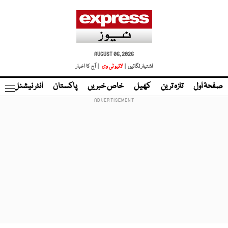
AUGUST 06, 2026
اشتہار لگائیں |
لائیو ٹی وی
| آج کا اخبار
صفحۂ اول
تازہ ترین
کھیل
خاص خبریں
پاکستان
انٹر نیشنل
ٹا