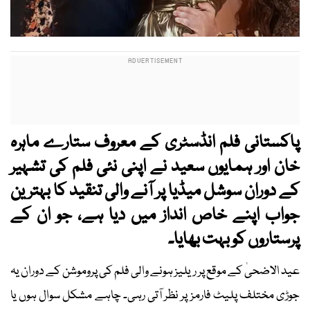
پاکستانی فلم انڈسٹری کے معروف ستارے ماہرہ
خان اور ہمایوں سعید نے اپنی نئی فلم کی تشہیر
کے دوران سوشل میڈیا پر آنے والی تنقید کا بہترین
جواب اپنے خاص انداز میں دیا ہے
، جو ان کے
پرستاروں کو بہت بھایا۔
عید الاضحیٰ کے موقع پر ریلیز ہونے والی فلم کی پروموشن کے دوران یہ
جوڑی مختلف پلیٹ فارمز پر نظر آتی رہی۔ چاہے مشکل سوال ہوں یا