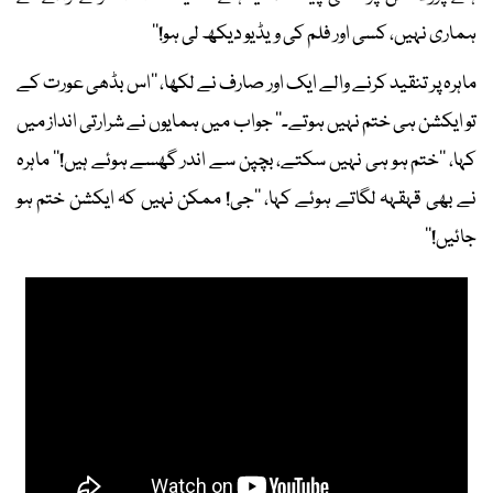
ہماری نہیں، کسی اور فلم کی ویڈیو دیکھ لی ہو!‘‘
ماہرہ پر تنقید کرنے والے ایک اور صارف نے لکھا، ’’اس بڈھی عورت کے
تو ایکشن ہی ختم نہیں ہوتے۔‘‘ جواب میں ہمایوں نے شرارتی انداز میں
کہا، ’’ختم ہو ہی نہیں سکتے، بچپن سے اندر گھسے ہوئے ہیں!‘‘ ماہرہ
نے بھی قہقہہ لگاتے ہوئے کہا، ’’جی! ممکن نہیں کہ ایکشن ختم ہو
جائیں!‘‘