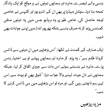
ہنسی والے تبصرے، ماہرہ اور ہمایوں دونوں نے ہر موقع کو ایک یادگار
لمحہ بنا دیا۔ سوشل میڈیا پر بھی ان کے انٹرویوز اور کلپس نے خاصی
توجہ حاصل کی، خاص طور پر وہ ویڈیو جس میں یہ دونوں منفی
کمنٹس پڑھ کر نہ صرف ہنسے بلکہ بھرپور انداز میں اپنے جوابات بھی
دیے۔
ایک صارف کے کمنٹ نے لکھا، ’’اس بڑھاپے میں ان دونوں سے ڈانس
کروانا ظلم ہے‘‘۔ یہ پڑھ کر ماہرہ اور ہمایوں پہلے تو بے اختیار ہنس
پڑے۔ ماہرہ نے ہنستے ہوئے اس بات سے جزوی اتفاق کر لیا، جبکہ
ہمایوں نے دل جیت لینے والا جواب دیا: ’’شوق بھی تو بہت ہے، اس
لیے ہم ناچتے رہیں گے، اور مزہ تو اس بڑھاپے میں ہی ڈانس کرنے کا
ہے۔‘‘
مزید پڑھیں