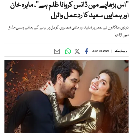
’’اس بڑھاپے میں ڈانس کروانا ظلم ہے‘‘، ماہرہ خان
اور ہمایوں سعید کا ردعمل وائرل
دونوں اداکاروں نے عمر پر تنقید اور منفی تبصروں کو دل پر لینے کے بجائے ہنسی مذاق
میں اڑا دیا
ویب ڈیسک
June 09, 2025