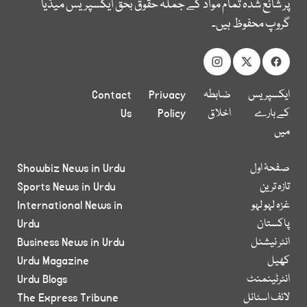
پر شائع شدہ تمام مواد کے جملہ حقوق بحق ایکسپریس میڈیا
گروپ محفوظ ہیں۔
ایکسپریس
ضابطہ
Privacy
Contact
کے بارے
اخلاق
Policy
Us
میں
صفحۂ اول
Showbiz News in Urdu
تازہ ترین
Sports News in Urdu
غزہ لہو لہو
International News in
پاکستان
Urdu
انٹر نیشنل
Business News in Urdu
کھیل
Urdu Magazine
انٹرٹینمنٹ
Urdu Blogs
لائف اسٹائل
The Express Tribune