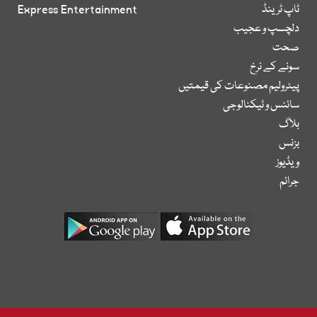
ٹاپ ٹرینڈ
Express Entertainment
دلچسپ و عجیب
صحت
سونے کے نرخ
پیٹرولیم مصنوعات کی قیمتیں
سائنس و ٹیکنالوجی
بلاگ
بزنس
ویڈیوز
جرائم