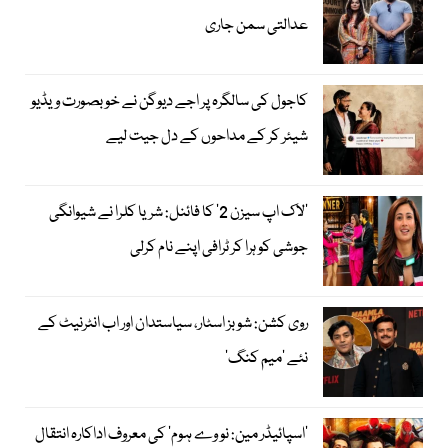
عدالتی سمن جاری
کاجول کی سالگرہ پر اجے دیوگن نے خوبصورت ویڈیو
شیئر کر کے مداحوں کے دل جیت لیے
’لاک اپ سیزن 2‘ کا فائنل: شریا کلرا نے شیوانگی
جوشی کو ہرا کر ٹرافی اپنے نام کرلی
روی کشن: شوبز اسٹار، سیاستدان اور اب انٹرنیٹ کے
نئے ’میم کنگ‘
’اسپائیڈر مین: نو وے ہوم‘ کی معروف اداکارہ انتقال