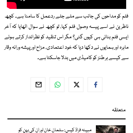
فلم کو مداحوں کی جانب سے ملے جلے ردعمل کا سامنا ہے۔ کچھ
ناظرین نے اسے پیسہ وصول فلم کہا، تو کچھ نے سوال اٹھایا کہ آخر
ایسی فلم بنائی ہی کیوں گئی؟ مگر اس تنقید کو نظرانداز کرتے ہوئے
ماہرہ اور ہمایوں نے دکھا دیا کہ خود اعتمادی، مزاح اور پیشہ ورانہ وقار
سے کیسے ہر طنز کو کامیڈی میں بدلا جاسکتا ہے۔
متعلقہ
مبینہ فراڈ کیس: سلمان خان اور ان کی بہن کو