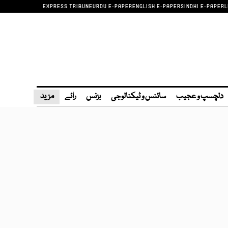
EXPRESS TRIBUNE
URDU E-PAPER
ENGLISH E-PAPER
SINDHI E-PAPER
L
دلچسپ و عجیب
سائنس و ٹیکنالوجی
بزنس
رائے
مزید