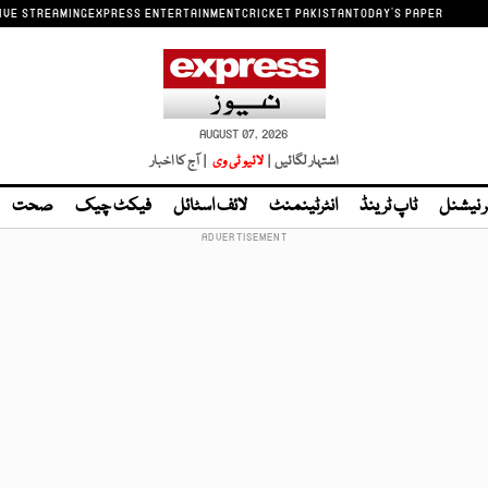
IVE STREAMING
EXPRESS ENTERTAINMENT
CRICKET PAKISTAN
TODAY'S PAPER
AUGUST 07, 2026
اشتہار لگائیں |
لائیو ٹی وی
| آج کا اخبار
ر نیشنل
ٹاپ ٹرینڈ
انٹرٹینمنٹ
لائف اسٹائل
فیکٹ چیک
صحت