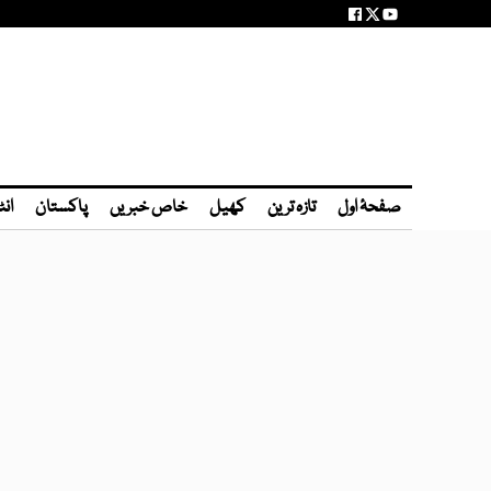
صفحۂ اول
تازہ ترین
کھیل
خاص خبریں
پاکستان
انٹ