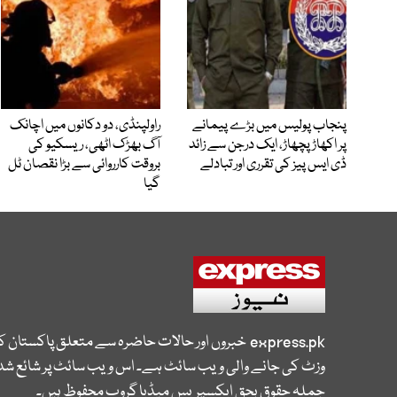
پنجاب پولیس میں بڑے پیمانے
راولپنڈی، دو دکانوں میں اچانک
پر اکھاڑ پچھاڑ، ایک درجن سے زائد
آگ بھڑک اٹھی، ریسکیو کی
ڈی ایس پیز کی تقرری اور تبادلے
بروقت کارروائی سے بڑا نقصان ٹل
گیا
express.pk
خبروں اور حالات حاضرہ سے متعلق پاکستان 
وزٹ کی جانے والی ویب سائٹ ہے۔ اس ویب سائٹ پر شائع شدہ
جملہ حقوق بحق ایکسپریس میڈیا گروپ محفوظ ہیں۔