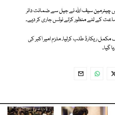
 چیئرمین سیف اللہ نے جیل سے ضمانت دائر
اعت کے لئے منظور کرتے نوٹس جاری کر دیے۔
ٹیم، ایس ایچ او سے 24 ستمبر تک مکمل ریکارڈ طلب کرلیا، ملزم امیر اکبر کی