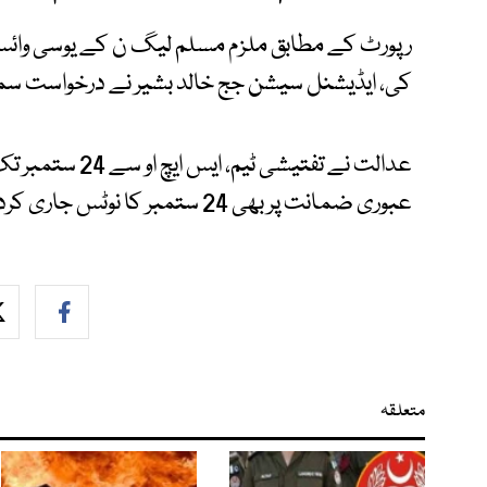
رپورٹ کے مطابق ملزم مسلم لیگ ن کے یوسی وائس
کی، ایڈیشنل سیشن جج خالد بشیر نے درخواست سم
عدالت نے تفتیشی 
عبوری ضمانت پر بھی 24 ستمبر کا نوٹس جاری کردیا گیا۔
متعلقہ