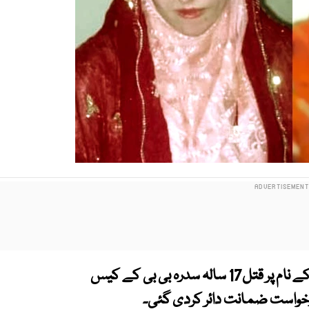
راولپنڈی کے تھانہ پیرودھائی کی حدود میں غیرت کے نام پر قتل17 سالہ سدرہ بی بی کے کیس
درخواست ضمانت دائر کردی گئی۔