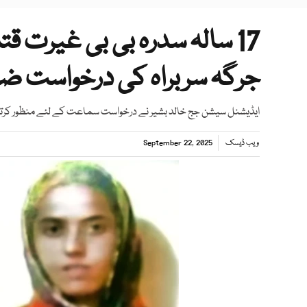
17 سالہ سدرہ بی بی غیرت ق
جرگہ سربراہ کی درخواست ضم
ایڈیشنل سیشن جج خالد بشیر نے درخواست سماعت کے لئے منظور کرتے
ویب ڈیسک
September 22, 2025