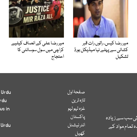
میر رضا کیس، راتوں رات قبر
میر رضا علی کے انصاف کیلیے
کشائی سے پہلے نیا میڈیکل بورڈ
کراچی میں سول سوسائٹی کا
تشکیل
احتجاج
صفحۂ اول
 Urdu
تازہ ترین
rdu
غزہ لہو لہو
ws in
پاکستان
کی سب سے زیادہ
انٹر نیشنل
 Urdu
 تمام مواد کے
کھیل