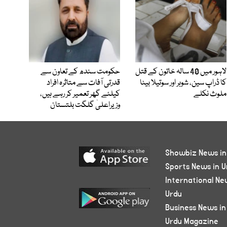
لاہور میں 40 سالہ خاتون کے قتل
حکومت سندھ کے تعاون سے
کا ڈراپ سین، شوہر اور سوتیلا بیٹا
قدرتی آفات سے متاثرہ افراد
ملوث نکلے
کیلئے گھر تعمیر کر رہے ہیں،
وزیراعلیٰ گلگت بلتستان
Showbiz News in
Sports News in U
International Ne
Urdu
Business News in
Urdu Magazine