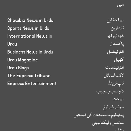
میں
صفحۂ اول
Showbiz News in Urdu
تازہ ترین
Sports News in Urdu
غزہ لہو لہو
International News in
پاکستان
Urdu
انٹر نیشنل
Business News in Urdu
کھیل
Urdu Magazine
انٹرٹینمنٹ
Urdu Blogs
لائف اسٹائل
The Express Tribune
ٹاپ ٹرینڈ
Express Entertainment
دلچسپ و عجیب
صحت
سونے کے نرخ
پیٹرولیم مصنوعات کی قیمتیں
سائنس و ٹیکنالوجی