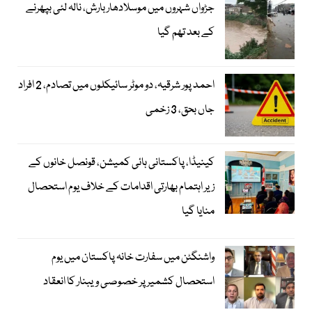
جڑواں شہروں میں موسلادھار بارش، نالہ لئی بپھرنے
کے بعد تھم گیا
احمد پور شرقیہ، دو موٹر سائیکلوں میں تصادم، 2 افراد
جاں بحق، 3 زخمی
کینیڈا، پاکستانی ہائی کمیشن، قونصل خانوں کے
زیر اہتمام بھارتی اقدامات کے خلاف یوم استحصال
منایا گیا
واشنگٹن میں سفارت خانہ پاکستان میں یوم
استحصال کشمیر پر خصوصی ویبنار کا انعقاد