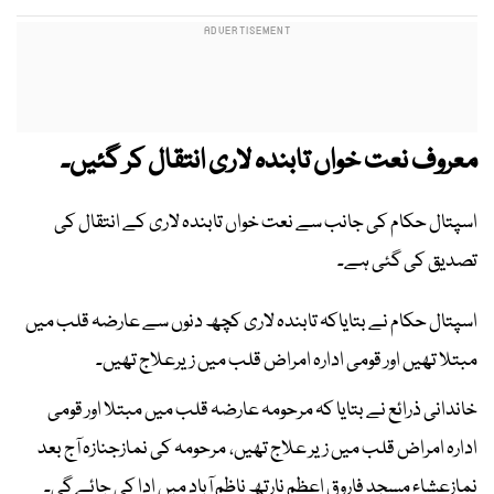
معروف نعت خواں تابندہ لاری انتقال کر گئیں۔
اسپتال حکام کی جانب سے نعت خواں تابندہ لاری کے انتقال کی
تصدیق کی گئی ہے۔
اسپتال حکام نے بتایاکہ تابندہ لاری کچھ دنوں سے عارضہ قلب میں
مبتلا تھیں اور قومی ادارہ امراض قلب میں زیرعلاج تھیں۔
خاندانی ذرائع نے بتایا کہ مرحومہ عارضہ قلب میں مبتلا اور قومی
ادارہ امراض قلب میں زیر علاج تھیں، مرحومہ کی نمازجنازہ آج بعد
نمازعشاء مسجد فاروق اعظم نارتھ ناظم آباد میں ادا کی جائے گی۔