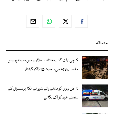
متعلقہ
کراچی؛ رات گئے مختلف علاقوں میں مبینہ پولیس
مقابلے، 8 زخمی سمیت 12 ڈاکو گرفتار
ناراض بیوی کو منانے والے شوہر نے انکار پر سسرال کے
سامنے خود کو آگ لگا لی