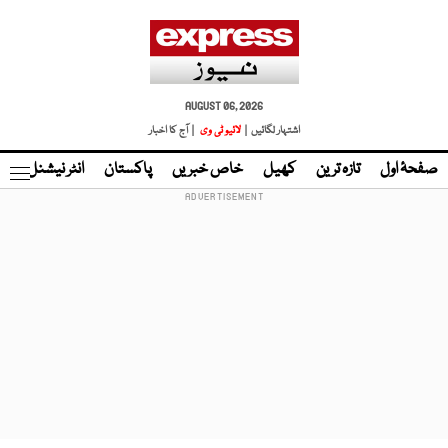
AUGUST 06, 2026
اشتہار لگائیں |
لائیو ٹی وی
| آج کا اخبار
صفحۂ اول
تازہ ترین
کھیل
خاص خبریں
پاکستان
انٹر نیشنل
ٹا