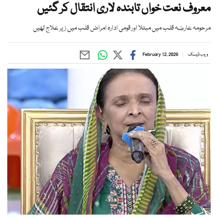
معروف نعت خواں تابندہ لاری انتقال کر گئیں
مرحومہ عارضہ قلب میں مبتلا اور قومی ادارہ امراض قلب میں زیر علاج تھیں
ویب ڈیسک
February 12, 2026