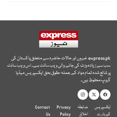
express.pk
خبروں اور حالات حاضرہ سے متعلق پاکستان کی
سب سے زیادہ وزٹ کی جانے والی ویب سائٹ ہے۔ اس ویب سائٹ
پر شائع شدہ تمام مواد کے جملہ حقوق بحق ایکسپریس میڈیا
گروپ محفوظ ہیں۔
ایکسپریس
ضابطہ
Privacy
Contact
کے بارے
اخلاق
Policy
Us