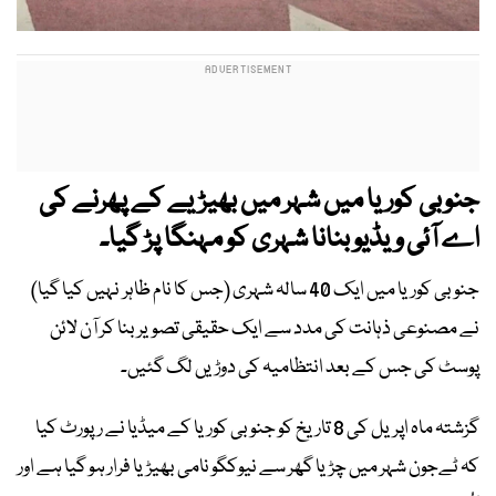
جنوبی کوریا میں شہر میں بھیڑیے کے پھرنے کی
اے آئی ویڈیو بنانا شہری کو مہنگا پڑ گیا۔
جنوبی کوریا میں ایک 40 سالہ شہری (جس کا نام ظاہر نہیں کیا گیا)
نے مصنوعی ذہانت کی مدد سے ایک حقیقی تصویر بنا کر آن لائن
پوسٹ کی جس کے بعد انتظامیہ کی دوڑیں لگ گئیں۔
گزشتہ ماہ اپریل کی 8 تاریخ کو جنوبی کوریا کے میڈیا نے رپورٹ کیا
کہ ٹےجون شہر میں چڑیا گھر سے نیوکگو نامی بھیڑیا فرار ہو گیا ہے اور