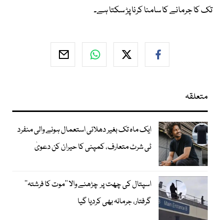
تک کا جرمانے کا سامنا کرنا پڑ سکتا ہے۔
متعلقہ
ایک ماہ تک بغیر دھلائی استعمال ہونے والی منفرد
ٹی شرٹ متعارف، کمپنی کا حیران کن دعویٰ
اسپتال کی چھت پر چڑھنے والا ’’موت کا فرشتہ‘‘
گرفتار، جرمانہ بھی کردیا گیا