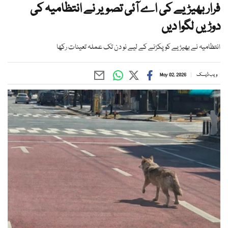
فرار بھیڑیے کی اے آئی تصویر نے انتظامیہ کی
دوڑیں لگوا دیں
انتظامیہ نے بھیڑیے کو پکڑنے کے لیے نو دن تک عملہ تعینات رکھا
ویب ڈیسک
May 02, 2026