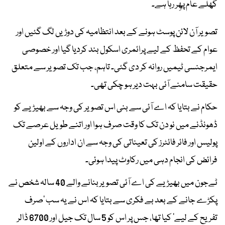
کُھلے عام پھِر رہا ہے۔
تصویر آن لائن پوسٹ ہونے کے بعد انتظامیہ کی دوڑیں لگ گئیں اور
عوام کے تحفظ کے لیے پرائمری اسکول بند کردیا گیا اور خصوصی
ایمرجنسی ٹیمیں روانہ کر دی گئی۔ تاہم، جب تک تصویر سے متعلق
حقیقت سامنے آئی بہت دیر ہو چکی تھی۔
حکام نے بتایا کہ اے آئی سے بنی اس تصویر کی وجہ سے بھیڑیے کو
ڈھونڈنے میں نو دن تک کا وقت صرف ہوا اور اتنے طویل عرصے تک
پولیس اور فائر فائٹرز کی تعیناتی کی وجہ سے ان اداروں کے اولین
فرائض کی انجام دہی میں رکاوٹ پیدا ہوئی۔
ٹےجون میں بھیڑیے کی اے آئی تصویر بنانے والے 40 سالہ شخص نے
پکڑے جانے کے بعد بے فکری سے بتایا کہ اس نے یہ سب ’صرف
تفریح کے لیے‘ کیا تھا، جس پر اس کو 5 سال تک جیل اور 6700 ڈالر