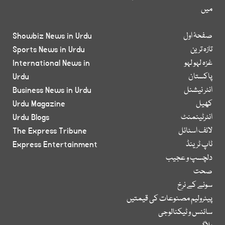
میں
صفحۂ اول
Showbiz News in Urdu
تازہ ترین
Sports News in Urdu
غزہ لہو لہو
International News in
پاکستان
Urdu
انٹر نیشنل
Business News in Urdu
کھیل
Urdu Magazine
انٹرٹینمنٹ
Urdu Blogs
لائف اسٹائل
The Express Tribune
ٹاپ ٹرینڈ
Express Entertainment
دلچسپ و عجیب
صحت
سونے کے نرخ
پیٹرولیم مصنوعات کی قیمتیں
سائنس و ٹیکنالوجی