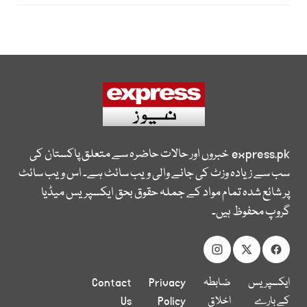
express.pk
خبروں اور حالات حاضرہ سے متعلق پاکستان کی
سب سے زیادہ وزٹ کی جانے والی ویب سائٹ ہے۔ اس ویب سائٹ
پر شائع شدہ تمام مواد کے جملہ حقوق بحق ایکسپریس میڈیا
گروپ محفوظ ہیں۔
ایکسپریس
ضابطہ
Privacy
Contact
کے بارے
اخلاق
Policy
Us