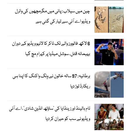
چین میں سیلاب: پانی میں مگرمچھوں کی وائرل
ویڈیو اے آئی سے تیار کی گئی ہے
6 لاکھ فالوورز والے ٹک ٹاکر کا لائیو ویڈیو کے دوران
بہیمانہ قتل، سوشل میڈیا پر کہرام مچ گیا
برطانیہ: 97 سالہ خاتون نے وِنگ واکنگ کا اپنا ہی
ریکارڈ توڑ دیا
ٹام ہالینڈ اور زینڈایا کی ’ساؤتھ انڈین شادی‘، اے آئی
ویڈیو نے سب کو حیران کر دیا