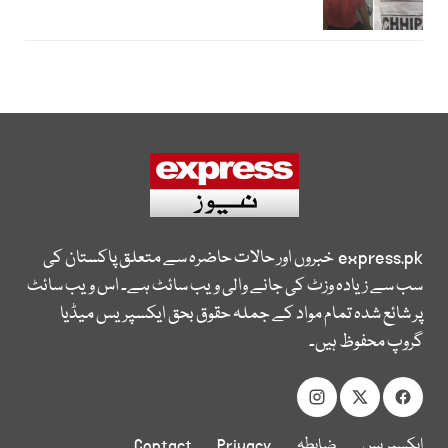
express.pk
خبروں اور حالات حاضرہ سے متعلق پاکستان کی
سب سے زیادہ وزٹ کی جانے والی ویب سائٹ ہے۔ اس ویب سائٹ
پر شائع شدہ تمام مواد کے جملہ حقوق بحق ایکسپریس میڈیا
گروپ محفوظ ہیں۔
ایکسپریس
ضابطہ
Privacy
Contact