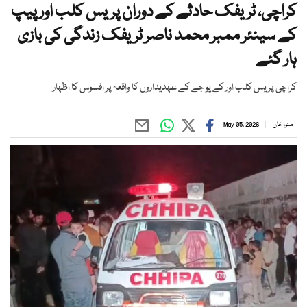
کراچی، ٹریفک حادثے کے دوران پریس کلب اور پیپ
کے سینئر ممبر محمد ناصر ٹریفک زندگی کی بازی
ہار گئے
کراچی پریس کلب اور کے یو جے کے عہدیداروں کا واقعہ پر افسوس کا اظہار
منور خان
May 05, 2026