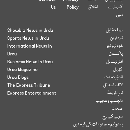
کے بارے
اخلاق
Policy
Us
میں
صفحۂ اول
Showbiz News in Urdu
تازہ ترین
Sports News in Urdu
غزہ لہو لہو
International News in
پاکستان
Urdu
انٹر نیشنل
Business News in Urdu
کھیل
Urdu Magazine
انٹرٹینمنٹ
Urdu Blogs
لائف اسٹائل
The Express Tribune
ٹاپ ٹرینڈ
Express Entertainment
دلچسپ و عجیب
صحت
سونے کے نرخ
پیٹرولیم مصنوعات کی قیمتیں