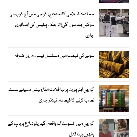
جماعت اسلامی کا احتجاج: کراچی میں آج کون سی
سڑکیں بند ہوں گی؟ ٹریفک پولیس کی ایڈوائزری
جاری
سونے کی قیمت میں مسلسل تیسرے روز اضافہ
کراچی ایئرپورٹ پر نیا فلائٹ انفارمیشن ڈسپلے سسٹم
نصب کرنے کا فیصلہ، ٹینڈر جاری
کراچی میں افسوسناک واقعہ، گھریلو تنازع پر باپ کے
ہاتھوں بیٹا قتل