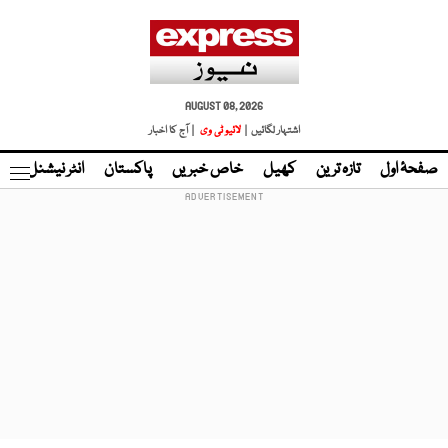
AUGUST 08, 2026
اشتہار لگائیں |
لائیو ٹی وی
| آج کا اخبار
صفحۂ اول
تازہ ترین
کھیل
خاص خبریں
پاکستان
انٹر نیشنل
ٹا