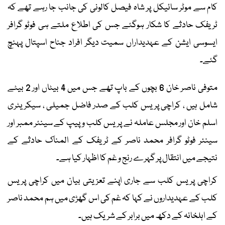
کام سے موٹر سائیکل پر شاہ فیصل کالونی کی جانب جا رہے تھے کہ
ٹریفک حادثے کا شکار ہوگئے جس کی اطلاع ملتے ہی فوٹو گرافر
ایسوسی ایشن کے عہدیداراں سمیت دیگر افراد جناح اسپتال پہنچ
گئے۔
متوفی ناصر خان 6 بچوں کے باپ تھے جس میں 4 بیٹاں اور 2 بیٹے
شامل ہیں ، کراچی پریس کلب کے صدر فاضل جمیلی ، سیکریٹری
اسلم خان اور مجلس عاملہ نے پریس کلب و پیپ کے سینئر ممبر اور
سینئر فوٹو گرافر محمد ناصر کے ٹریفک کے المناک حادثے کے
نتیجے میں انتقال پر گہرے رنج و غم کا اظہار کیا ہے۔
کراچی پریس کلب سے جاری اپنے تعزیتی بیان میں کراچی پریس
کلب کے عہدیداروں نے کہا کہ غم کی اس گھڑی میں ہم محمد ناصر
کے اہلخانہ کے دکھ میں برابر کے شریک ہیں۔