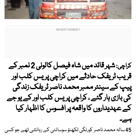
شہر قائد میں شاہ فیصل کالونی 2 نمبر کے
کراچی:
قریب ٹریفک حادثے میں کراچی پریس کلب اور
پیپ کے سینئر ممبر محمد ناصر ٹریفک زندگی
کی بازی ہار گئے ، کراچی پریس کلب اور کے یو جے
کے عہدیداروں کا واقعہ پر افسوس کا اظہار کیا
ہے۔
45 سالہ محمد ناصر کورنگی لکھنؤ سوسائٹی کے رہائشی تھے جو کسی