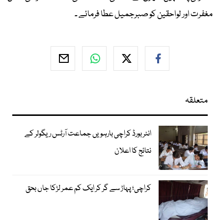
مغفرت اور لواحقین کو صبرجمیل عطا فرمائے ۔
متعلقہ
انٹر بورڈ کراچی بارہویں جماعت آرٹس ریگولر کے
نتائج کا اعلان
کراچی؛ پہاڑ سے گر کر ایک کم عمر لڑکا جاں بحق