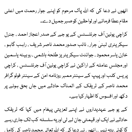
انھوں نے دعا کی کہ اللہ پاک مرحوم کو اپنے جوار رحمت میں اعلی
مقام عطا فرمائے اور لواحقین کو صبر جمیل دے۔
کراچی یونین آف جرنلسٹس کے یو جے کے صدر اعجاز احمد ، جنرل
سیکریٹری لبنیٰ جرار ، نائب صدور محمد ناصر شریف ، راہب گاہو ،
خازن یاسر محمود ، جوائنٹ سیکریٹریز طلحہٰ ہاشمی ، روبینہ یاسمین
اور مجلس عاملہ کے اراکین نے کراچی یونین آف جرنلسٹس ، کراچی
پریس کلب اور پیپ کے سینئر ممبر روزنامہ امن کے سینئر فوٹو گرافر
محمد ناصر کے ٹریفک کے المناک حادثے میں جاں بحق ہونے پر
دکھ اور افسوس کا اظہار کیا ہے۔
کے یو جے عہدیداروں نے اپنے تعزیتی پیغام میں کہا کہ ٹریفک
حادثے نے ایک اور قیمتی جان لے لی اور یہ سلسلہ کب تک جاری رہے
گا کوئی پتہ نہیں ، انھوں نے دعا کی کہ اللہ تعالی محمد ناصر کی کامل