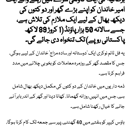
برطانیہ کی ایک کاؤنٹی سرے
میں رہنے والے ایک
امیر خاندان کو اپنے بڑے گھر اور دو کتوں کی
دیکھ بھال کے لیے ایک ملازم کی تلاش ہے،
جسے سالانہ 50 ہزار پاؤنڈ (1 کروڑ 89 لاکھ
پاکستانی روپے) تک تنخواہ دی جائے گی۔
یہ فل ٹائم نوکری ایک ’دوستانہ اور سادہ مزاج‘ خاندان کے لیے ہوگی،
جس کا مقصد گھر کے روزمرہ معاملات کو بخوبی چلانے میں مدد
فراہم کرنا ہے۔
ذمہ داریوں میں خاندان کے دو کتوں کی مکمل دیکھ بھال شامل
ہے، جس میں انہیں روزانہ گھمانا، کھانا دینا اور گھر کے اندر باہر آنے
جانے کا خیال رکھنا شامل ہے۔
ہاؤس کیپر کو ہفتے میں 40 گھنٹے، پیر سے جمعہ تک کام کرنا ہوگا،