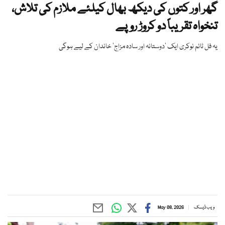
گھر اور کتوں کی دیکھ بھال کیلئے ملازم کی تلاش،
تنخواہ تقریباً دو کروڑ روپے
یہ فل ٹائم نوکری ایک ’دوستانہ اور سادہ مزاج‘ خاندان کے لیے ہوگی
ویب ڈیسک
May 08, 2026