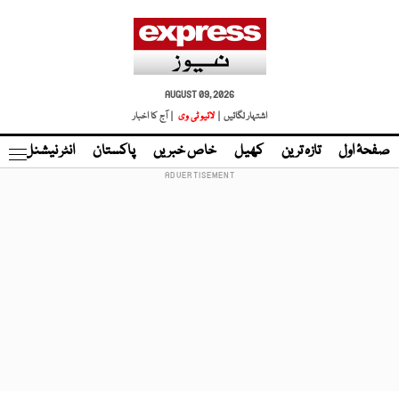
AUGUST 09, 2026
اشتہار لگائیں |
لائیو ٹی وی
| آج کا اخبار
صفحۂ اول
تازہ ترین
کھیل
خاص خبریں
پاکستان
انٹر نیشنل
ٹا