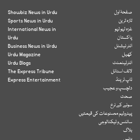
صفحۂ اول
Showbiz News in Urdu
تازہ ترین
Sports News in Urdu
غزہ لہو لہو
International News in
پاکستان
Urdu
انٹر نیشنل
Business News in Urdu
کھیل
Urdu Magazine
انٹرٹینمنٹ
Urdu Blogs
لائف اسٹائل
The Express Tribune
ٹاپ ٹرینڈ
Express Entertainment
دلچسپ و عجیب
صحت
سونے کے نرخ
پیٹرولیم مصنوعات کی قیمتیں
سائنس و ٹیکنالوجی
بلاگ
بزنس