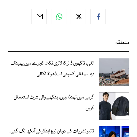
متعلقہ
اٹلی: لاکھوں ڈالر کا لاٹری ٹکٹ کچرے میں پھینک
دیا، صفائی کمپنی نے ڈھونڈ نکالی
گرمی میں ٹھنڈا رہیں، پنکھے والی شرٹ استعمال
کریں
لائیو نشریات کے دوران نیوز اینکر کی آنکھ لگ گئی،