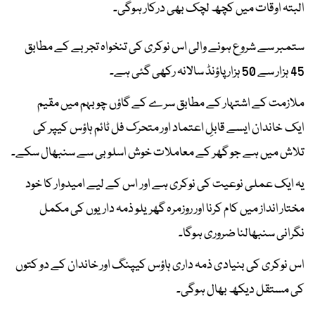
البتہ اوقات میں کچھ لچک بھی درکار ہوگی۔
ستمبر سے شروع ہونے والی اس نوکری کی تنخواہ تجربے کے مطابق
45 ہزار سے 50 ہزار پاؤنڈ سالانہ رکھی گئی ہے۔
ملازمت کے اشتہار کے مطابق سرے کے گاؤں چوبہم میں مقیم
ایک خاندان ایسے قابلِ اعتماد اور متحرک فل ٹائم ہاؤس کیپر کی
تلاش میں ہے جو گھر کے معاملات خوش اسلوبی سے سنبھال سکے۔
یہ ایک عملی نوعیت کی نوکری ہے اور اس کے لیے امیدوار کا خود
مختار انداز میں کام کرنا اور روزمرہ گھریلو ذمہ داریوں کی مکمل
نگرانی سنبھالنا ضروری ہوگا۔
اس نوکری کی بنیادی ذمہ داری ہاؤس کیپنگ اور خاندان کے دو کتوں
کی مستقل دیکھ بھال ہوگی۔