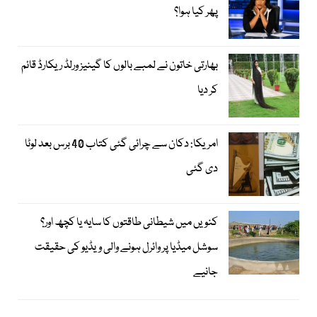
پھر کیا ہوا؟
بھارتی خاتون نے لمبے بالوں کا گینیز ورلڈ ریکارڈ قائم
کر دیا
امریکا: دکان سے چرائی گئی کتاب 40 برس بعد لوٹا
دی گئی
کنویں میں شیطانی طاقتوں کا سایہ یا کچھ اور؟
سوشل میڈیا پر وائرل ہونے والی ویڈیو کی حقیقت
جانیے