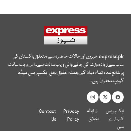
express.pk
خبروں اور حالات حاضرہ سے متعلق پاکستان کی
سب سے زیادہ وزٹ کی جانے والی ویب سائٹ ہے۔ اس ویب سائٹ
پر شائع شدہ تمام مواد کے جملہ حقوق بحق ایکسپریس میڈیا
گروپ محفوظ ہیں۔
ایکسپریس
ضابطہ
Privacy
Contact
کے بارے
اخلاق
Policy
Us
میں