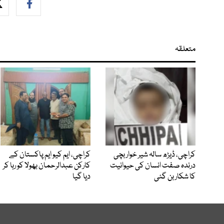
متعلقہ
کراچی، ڈیڑھ سالہ شیر خوار بچی
کراچی، ایم کیو ایم پاکستان کے
درندہ صفت انسان کی حیوانیت
کارکن عبدالرحمان بھولا کو رہا کر
کا شکار بن گئی
دیا گیا