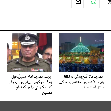
حضرت داتا گنج بخشؒ کا 983
چہلم حضرت امام حسینؓ، فول
واں سالانہ عرس اختتامی دعا کے
پروف سیکیورٹی پر آئی جی پنجاب
ساتھ اختتام پذیر
کا سیکیورٹی اداروں کو خراج
تحسین