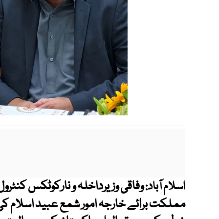
وفاقی وزیرداخلہ و نارکوٹکس کنٹرو
اسلام آباد:
مملکت برائے خارجہ امور شمع عبید اسلام ک