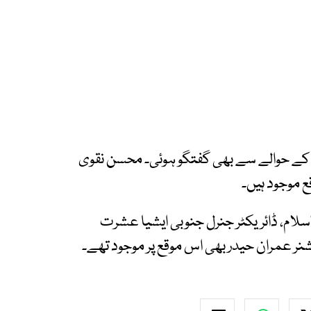
کے حوالے سے بھی گفتگو ہوئی۔ محسن نقوی
ع موجود ہیں۔
سلام، ڈائریکٹر جنرل جنوبی ایشیا عشرت
نر عمران حیدر بھی اس موقع پر موجود تھے۔