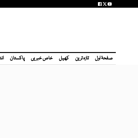
صفحۂ اول
تازہ ترین
کھیل
خاص خبریں
پاکستان
انٹ