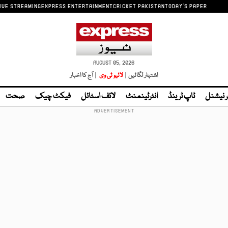
IVE STREAMING
EXPRESS ENTERTAINMENT
CRICKET PAKISTAN
TODAY'S PAPER
AUGUST 05, 2026
اشتہار لگائیں |
لائیو ٹی وی
| آج کا اخبار
ر نیشنل
ٹاپ ٹرینڈ
انٹرٹینمنٹ
لائف اسٹائل
فیکٹ چیک
صحت