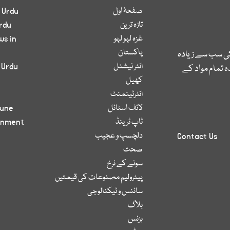
صفحۂ اول
 Urdu
تازہ ترین
rdu
غزہ لہو لہو
ws in
پاکستان
کی سب سے زیادہ
انٹر نیشنل
 Urdu
 تمام مواد کے
کھیل
انٹرٹینمنٹ
لائف اسٹائل
bune
ٹاپ ٹرینڈ
inment
دلچسپ و عجیب
Contact Us
صحت
سونے کے نرخ
پیٹرولیم مصنوعات کی قیمتیں
سائنس و ٹیکنالوجی
بلاگ
بزنس