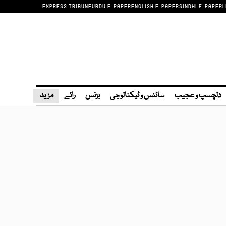
EXPRESS TRIBUNE
URDU E-PAPER
ENGLISH E-PAPER
SINDHI E-PAPER
L
دلچسپ و عجیب
سائنس و ٹیکنالوجی
بزنس
رائے
مزید