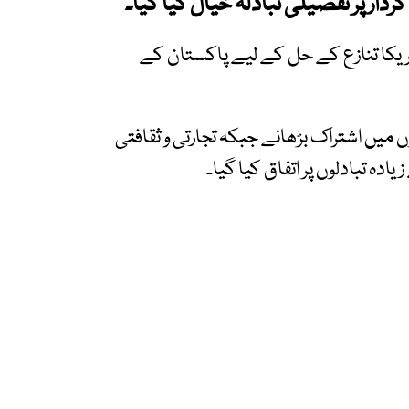
ار پر تفصیلی تبادلہ خیال کیا گیا۔
مریکا تنازع کے حل کے لیے پاکستان کے
 میں اشتراک بڑھانے جبکہ تجارتی و ثقافتی
دہ تبادلوں پر اتفاق کیا گیا۔