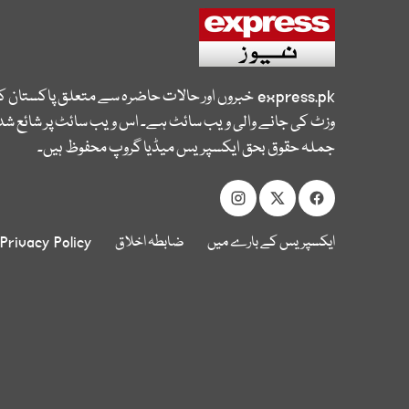
express.pk
خبروں اور حالات حاضرہ سے متعلق پاکستان 
وزٹ کی جانے والی ویب سائٹ ہے۔ اس ویب سائٹ پر شائع شدہ
جملہ حقوق بحق ایکسپریس میڈیا گروپ محفوظ ہیں۔
ایکسپریس کے بارے میں
ضابطہ اخلاق
Privacy Policy