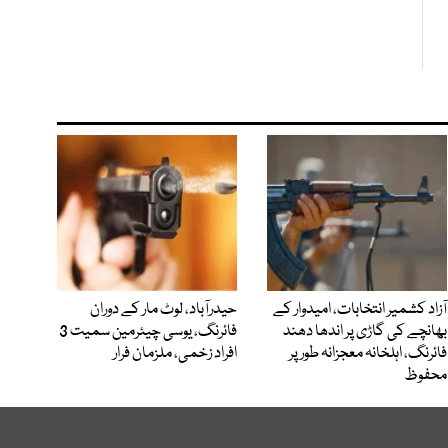
آزاد کشمیر انتخابات، امیدوار کے
حیدرآباد، لوٹ مار کے دوران
بھانچے کی گاڑی پر اندھا دھند
فائرنگ، یوسی چیئرمین سمیت 3
فائرنگ، اہلخانہ معجزانہ طور پر
افراد زخمی، ملزمان فرار
محفوظ