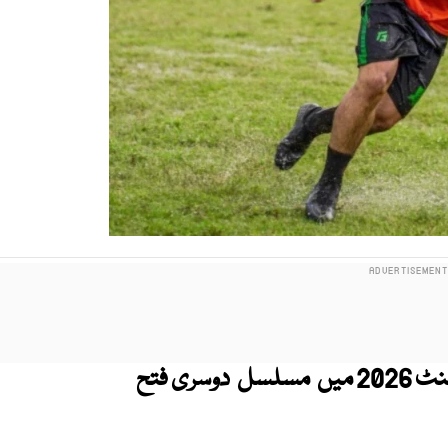
پاکستان نے اسٹریٹ چائلڈ عالمی کپ ٹورنامنٹ 2026 میں مسلسل دوسری فتح