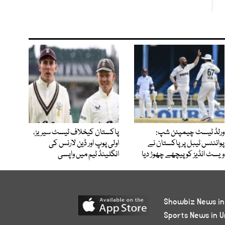
ورلڈ ٹیسٹ چیمپئن شپ:
پاکستان کیخلاف ٹیسٹ سیریز،
پوائنٹس ٹیبل پر پاکستان نے
اولی پوپ اور ڈین لارنس کی
ویسٹ انڈیز کو پیچھے چھوڑ دیا
انگلینڈ ٹیم میں واپسی
Showbiz News in
Sports News in U