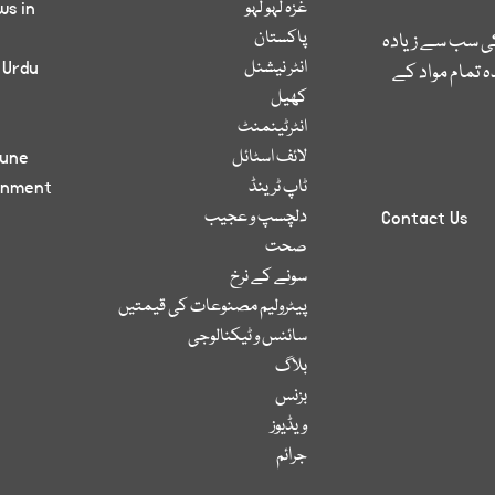
غزہ لہو لہو
ws in
پاکستان
کی سب سے زیادہ
انٹر نیشنل
 Urdu
 تمام مواد کے
کھیل
انٹرٹینمنٹ
لائف اسٹائل
bune
ٹاپ ٹرینڈ
inment
دلچسپ و عجیب
Contact Us
صحت
سونے کے نرخ
پیٹرولیم مصنوعات کی قیمتیں
سائنس و ٹیکنالوجی
بلاگ
بزنس
ویڈیوز
جرائم