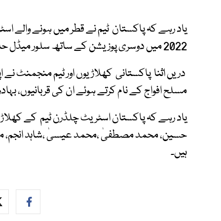
یاد رہے کہ پاکستان ٹیم نے قطر میں ہونے والے اس
2022 میں دوسری پوزیشن کے ساتھ سلور میڈل حاصل کیا تھا۔
دریں اثنا پاکستانی کھلاڑیوں اور ٹیم منجمنٹ نے ا
مسلح افواج کے نام کرتے ہوئے ان کی قربانیوں، بہا
یاد رہے کہ پاکستان اسٹریٹ چلڈرن ٹیم کے کھلاڑیو
حسین، محمد مصطفیٰ ،محمد عیسیٰ ،شاہد انجم، مح
ہیں۔