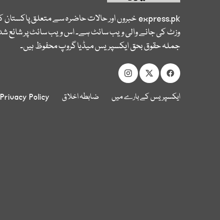
express.pk
خبروں اور حالات حاضرہ سے متعلق پاکستان 
وزٹ کی جانے والی ویب سائٹ ہے۔ اس ویب سائٹ پر شائع شدہ
جملہ حقوق بحق ایکسپریس میڈیا گروپ محفوظ ہیں۔
ایکسپریس کے بارے میں
ضابطہ اخلاق
Privacy Policy