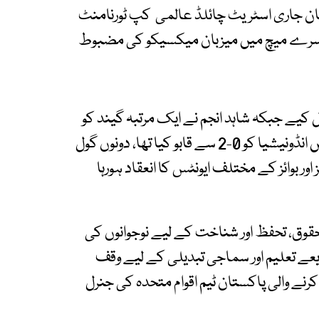
ق 30 ممالک کے درمیان جاری اسٹریٹ چائلڈ عالمی کپ ٹورنامنٹ
نے دسرے میچ میں میزبان میکسیکو کی مضبوط
ن کے کاشف خان اور عیسیٰ خان نے 2،2 گول کیے جبکہ شاہد انجم نے ایک مرتبہ گیند کو
جال میں پہنچایا، پاکستان نے اپنے افتتاحی میچ میں انڈونیشیا کو 0-2 سے قابو کیا تھا، دونوں گول
ر بوائز کے مختلف ایونٹس کا انعقاد ہورہا
قوق، تحفظ اور شناخت کے لیے نوجوانوں کی
ے تعلیم اور سماجی تبدیلی کے لیے وقف
ے والی پاکستان ٹیم اقوام متحدہ کی جنرل