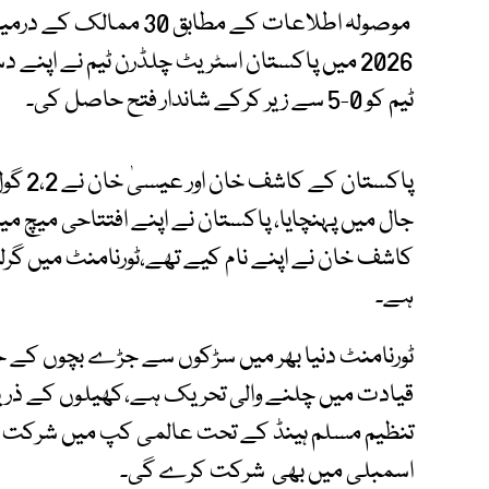
موصولہ اطلاعات کے مطاب
2026 میں پاکستان اسٹریٹ چلڈرن ٹیم نے اپ
ٹیم کو 0-5 سے زیر کرکے شاندار فتح حاصل کی۔
پاکستا
کاشف خان نے اپنے نام کیے تھے،ٹورنامنٹ میں گرلز او
ہے۔
ٹورنامنٹ دنیا بھر میں سڑکوں سے جڑے بچوں کے ح
قیادت میں چلنے والی تحریک ہے،کھیلوں کے ذریع
تنظیم مسلم ہینڈ کے تحت عالمی کپ میں شرکت کرن
اسمبلی میں بھی شرکت کرے گی۔