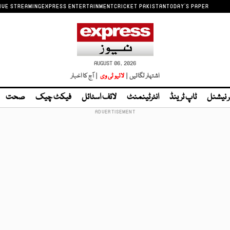
IVE STREAMING
EXPRESS ENTERTAINMENT
CRICKET PAKISTAN
TODAY'S PAPER
AUGUST 06, 2026
اشتہار لگائیں |
لائیو ٹی وی
| آج کا اخبار
ر نیشنل
ٹاپ ٹرینڈ
انٹرٹینمنٹ
لائف اسٹائل
فیکٹ چیک
صحت