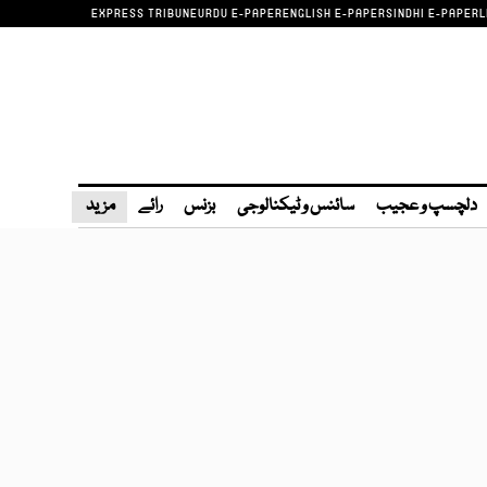
EXPRESS TRIBUNE
URDU E-PAPER
ENGLISH E-PAPER
SINDHI E-PAPER
L
دلچسپ و عجیب
سائنس و ٹیکنالوجی
بزنس
رائے
مزید