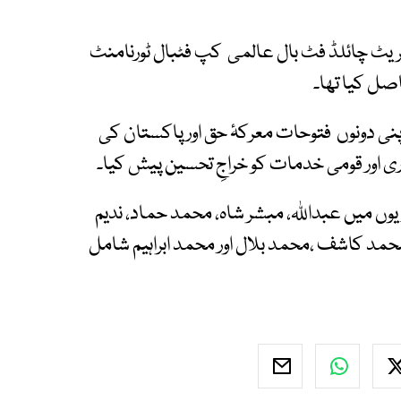
ٹریٹ چائلڈ فٹ بال عالمی کپ فٹبال ٹورنامنٹ
پنی دونوں فتوحات معرکۂ حق اور پاکستان کی
دری اور قومی خدمات کو خراجِ تحسین پیش کیا۔
ں میں عبداللہ، مبشر شاہ، محمد حماد، ندیم
مد کاشف ،محمد بلال اور محمد ابراہیم شامل