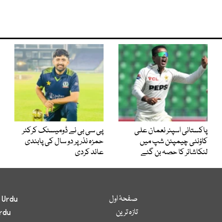
پاکستانی اسپنر نعمان علی
پی سی بی نے ڈومیسٹک کرکٹر
کاؤنٹی چیمپئن شپ میں
حمزہ نذر پر دو سال کی پابندی
لنکاشائر کا حصہ بن گئے
عائد کردی
صفحۂ اول
 Urdu
تازہ ترین
rdu