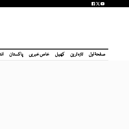
صفحۂ اول
تازہ ترین
کھیل
خاص خبریں
پاکستان
انٹ