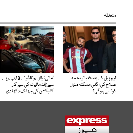
متعلقہ
لیور پول کے بعد فٹبالر محمد
’مائی ٹوائز‘، رونالڈو نے 8 ارب روپے
صلاح کی اگلی ممکنہ منزل
سے زائد مالیت کی سپر کار
کونسی ہوگی؟
کلیکشن کی جھلک دکھا دی