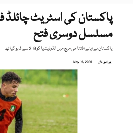
پاکستان کی اسٹریٹ چائلڈ ف
مسلسل دوسری فتح
پاکستان نے اپنے افتتاحی میچ میں انڈونیشیا کو 0-2 سے قابو کیا تھا
زبیر نذیر خان
May 10, 2026