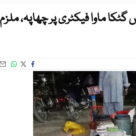
گٹکا ماوا فیکٹری پر چھاپہ، ملزم