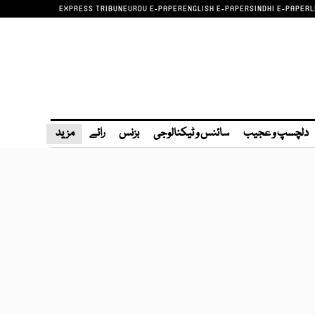
EXPRESS TRIBUNE
URDU E-PAPER
ENGLISH E-PAPER
SINDHI E-PAPER
L
دلچسپ و عجیب
سائنس و ٹیکنالوجی
بزنس
رائے
مزید