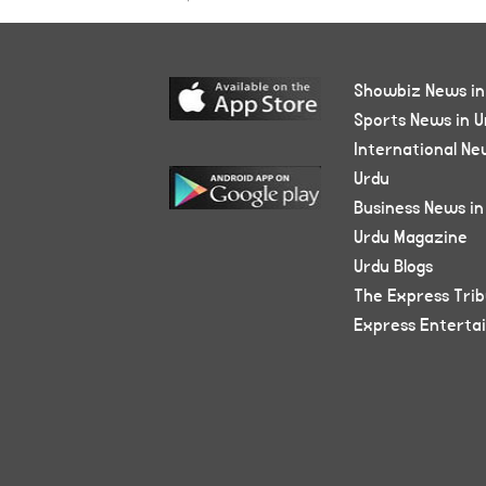
Showbiz News in
Sports News in U
International Ne
Urdu
Business News in
Urdu Magazine
Urdu Blogs
The Express Tri
Express Enterta