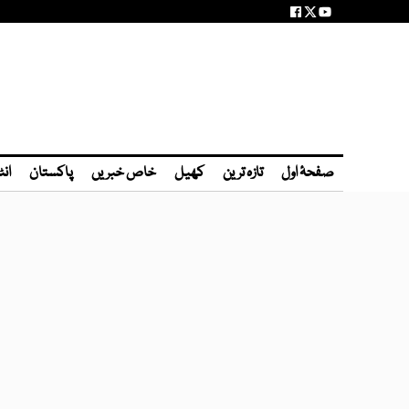
صفحۂ اول
تازہ ترین
کھیل
خاص خبریں
پاکستان
انٹ