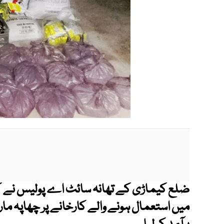
ضلع کیماڑی کے تھانہ سائٹ اے پولیس نے کارر
میں استعمال ہونے والے کارخانے پر چھاپہ ما