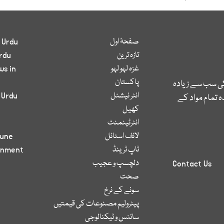
صفحۂ اول
 Urdu
تازہ ترین
rdu
غزہ لہو لہو
ws in
پاکستان
کی سب سے زیادہ
انٹر نیشنل
 Urdu
 تمام مواد کے
کھیل
انٹرٹینمنٹ
لائف اسٹائل
bune
ٹاپ ٹرینڈ
inment
دلچسپ و عجیب
Contact Us
صحت
سونے کے نرخ
پیٹرولیم مصنوعات کی قیمتیں
سائنس و ٹیکنالوجی