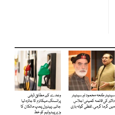
سینیٹر طلحہ محمود اور سینیٹر
وعدے کے مطابق ڈیلی
دلاور کی قائمہ کمیٹی اجلاس
پرائسنگ میکانزم کا جائزہ لیا
میں گرما گرمی، لفظی گولہ باری
جائے، پیٹرول پمپ مالکان کا
وزیرپیٹرولیم کو خط