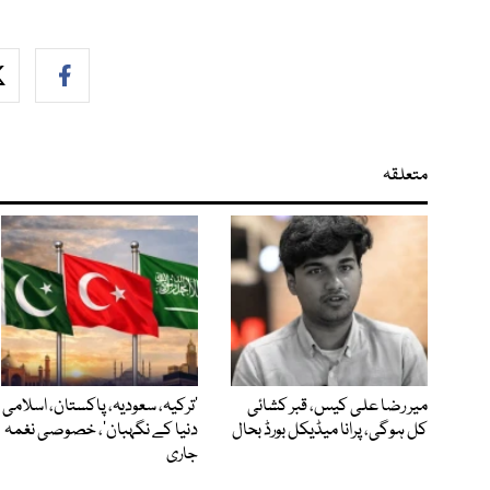
متعلقہ
میر رضا علی کیس، قبر کشائی
‘ترکیہ، سعودیہ، پاکستان، اسلامی
کل ہوگی، پرانا میڈیکل بورڈ بحال
دنیا کے نگہبان’، خصوصی نغمہ
جاری