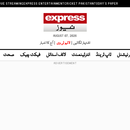
IVE STREAMING
EXPRESS ENTERTAINMENT
CRICKET PAKISTAN
TODAY'S PAPER
AUGUST 07, 2026
اشتہار لگائیں |
لائیو ٹی وی
| آج کا اخبار
ر نیشنل
ٹاپ ٹرینڈ
انٹرٹینمنٹ
لائف اسٹائل
فیکٹ چیک
صحت