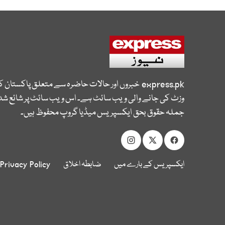
express.pk
خبروں اور حالات حاضرہ سے متعلق پاکستان 
وزٹ کی جانے والی ویب سائٹ ہے۔ اس ویب سائٹ پر شائع شدہ
جملہ حقوق بحق ایکسپریس میڈیا گروپ محفوظ ہیں۔
ایکسپریس کے بارے میں
ضابطہ اخلاق
Privacy Policy