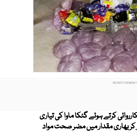
وائی کرتے ہوئے گٹکا ماوا کی تیاری
ر کر بھاری مقدار میں مضر صحت مواد