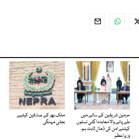
حرمین شریفین کے سائے میں
ملک بھر کے صارفین کیلیے
طے پانے والا معاہدہ اگلی نسلوں
بجلی مہنگی
کیلئے امن کی ڈھال ثابت ہو،
وزیراعظم