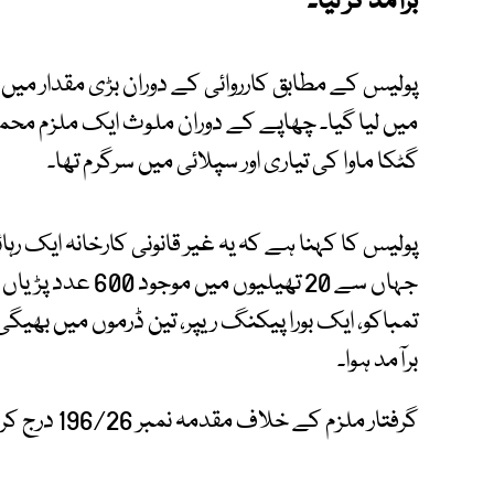
برآمد کر لیا۔
پولیس کے مطابق کارروائی کے دوران بڑی مقدار میں گٹ
میں لیا گیا۔ چھاپے کے دوران ملوث ایک ملزم محمد ح
گٹکا ماوا کی تیاری اور سپلائی میں سرگرم تھا۔
پولیس کا کہنا ہے کہ یہ غیر قانونی کارخانہ ایک رہا
تمباکو، ایک بورا پیکنگ ریپر، تین ڈرموں میں بھیگی ہ
برآمد ہوا۔
گرفتار ملزم کے خلاف مقدمہ نمبر 196/26 درج کر لیا گیا ہے جبکہ مزید تفتیش جاری ہے۔