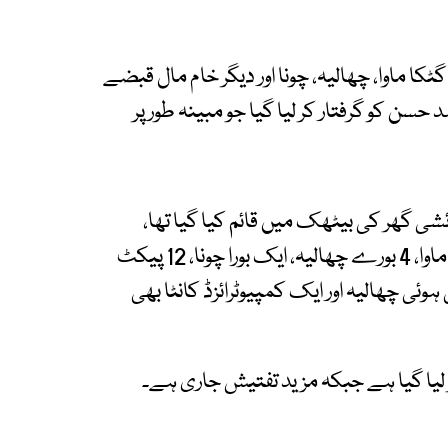
کا ماوا، چھالیہ، چونا اور دیگر خام مال قبضے
سن کو گرفتار کر لیا گیا جو مبینہ طور پر
ئشی گھر کی بیٹھک میں قائم کیا گیا تھا،
جہاں سے 20 تھیلیوں میں موجود 600 عدد پڑیاں ماوا، 4 بورے چھالیہ، ایک بورا چونا، 12 پیکٹ
وئی چھالیہ اور ایک کمپیوٹرائزڈ کانٹا بھی