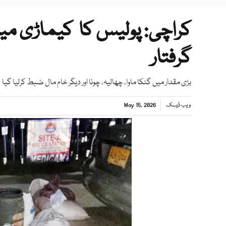
کراچی: پولیس کا کیماڑی میں 
گرفتار
بڑی مقدار میں گٹکا ماوا، چھالیہ، چونا اور دیگر خام مال ضبط کرلیا گیا
ویب ڈیسک
May 15, 2026