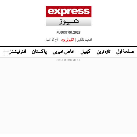
AUGUST 06, 2026
اشتہار لگائیں |
لائیو ٹی وی
| آج کا اخبار
صفحۂ اول
تازہ ترین
کھیل
خاص خبریں
پاکستان
انٹر نیشنل
ٹا