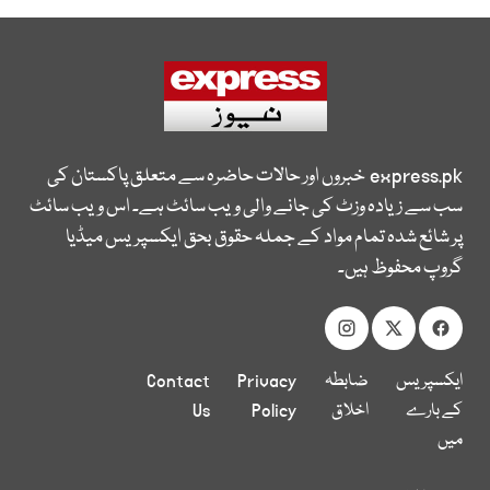
express.pk
خبروں اور حالات حاضرہ سے متعلق پاکستان کی
سب سے زیادہ وزٹ کی جانے والی ویب سائٹ ہے۔ اس ویب سائٹ
پر شائع شدہ تمام مواد کے جملہ حقوق بحق ایکسپریس میڈیا
گروپ محفوظ ہیں۔
ایکسپریس
ضابطہ
Privacy
Contact
کے بارے
اخلاق
Policy
Us
میں