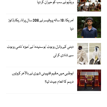
ویڈیو نے سب کو حیران کر دیا
امریکا: 18 سالہ پروفیسر نے 306 سال پرانا ریکارڈ توڑ
دیا
دبئی کے وائرل روبوٹ ’بو سنیدہ‘ نے ’موزہ‘ نامی روبوٹ
سے شادی کر لی
ابوظبی میں مقیم فلپینی شہری نے بالآخر کروڑوں
درہم کا انعام جیت لیا!