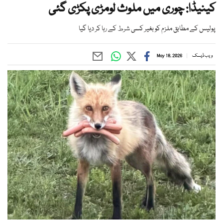
کینیڈا: چوری میں ملوث لومڑی پکڑی گئی
پولیس کے مطابق ملزم کو بغیر کسی شرط کے رہا کر دیا گیا
ویب ڈیسک
May 18, 2026