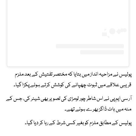
پولیس نے مزاحیہ انداز میں بتایا کہ مختصر تفتیش کے بعد ملزم
قریبی علاقے میں ثبوت چھپانے کی کوشش کرتے ہوئے پکڑا گیا۔
آر سی ایم پی نے اس شاطر چور لومڑی کی تصویر بھی شیئر کی، جس کے
منہ میں ہاٹ ڈاگز بھرے ہوئے تھے۔
پولیس کے مطابق ملزم کو بغیر کسی شرط کے رہا کر دیا گیا۔