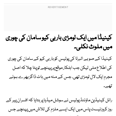
کینیڈا میں ایک لومڑی بار بی کیو سامان کی چوری
میں ملوث نکلی۔
کینیڈا کے صوبے البرٹا کی پولیس کو باربی کیو کے سامان کی چوری
کی اطلاع ملی لیکن جب اہلکار موقع پر پہنچے تو پتا چلا کہ اصل
مجرم ایک لال لومڑی تھی، جس کے منہ میں ہاٹ ڈاگز بھرے ہوئے
تھے۔
رائل کینیڈین ماؤنٹڈ پولیس نے سوشل میڈیا پر بتایا کہ افسران پیر کے
روز کروزنیسٹ پاس میں ایک ایسے ملزم کی تلاش میں پہنچے جس