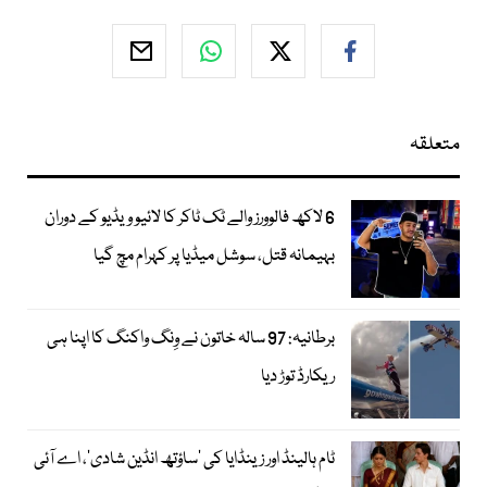
متعلقہ
6 لاکھ فالوورز والے ٹک ٹاکر کا لائیو ویڈیو کے دوران
بہیمانہ قتل، سوشل میڈیا پر کہرام مچ گیا
برطانیہ: 97 سالہ خاتون نے وِنگ واکنگ کا اپنا ہی
ریکارڈ توڑ دیا
ٹام ہالینڈ اور زینڈایا کی ’ساؤتھ انڈین شادی‘، اے آئی