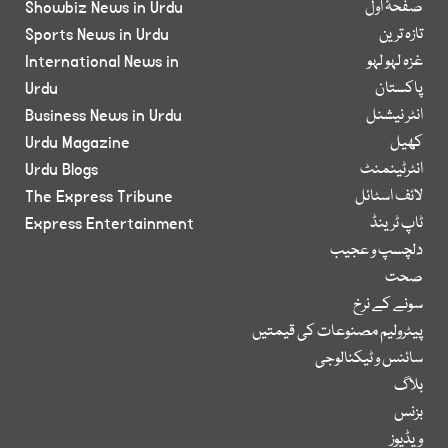
صفحۂ اول
Showbiz News in Urdu
تازہ ترین
Sports News in Urdu
غزہ لہو لہو
International News in
پاکستان
Urdu
انٹر نیشنل
Business News in Urdu
کھیل
Urdu Magazine
انٹرٹینمنٹ
Urdu Blogs
لائف اسٹائل
The Express Tribune
ٹاپ ٹرینڈ
Express Entertainment
دلچسپ و عجیب
صحت
سونے کے نرخ
پیٹرولیم مصنوعات کی قیمتیں
سائنس و ٹیکنالوجی
بلاگ
بزنس
ویڈیوز