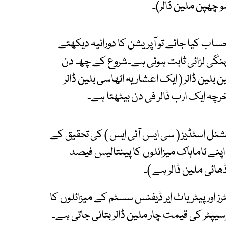
و چھپن ملین ڈالر)۔
حساب کیا جائے تو آپریشن کا دورانیہ دیکھتے
نگی لڑائی ثابت ہوئی ہے۔شروع کے چھ دن
 بلین ڈالر ( ایک اعشاریہ اٹھاسی بلین ڈالر
خرچہ ایک ارب ڈالر فی دن بیٹھتا ہے۔
شنل اسٹڈیز ( سی ایس آئی ایس ) کی تحقیق کے
ے ٹاماہاک میزائلوں کا پینتالیس فیصد
ھائی ملین ڈالر ہے )۔
ز اور پیٹریاٹ ایر ڈیفنس سسٹم کے میزائلوں کا
ٹرسیپٹر کی قیمت چار ملین ڈالر بتائی جاتی ہے۔