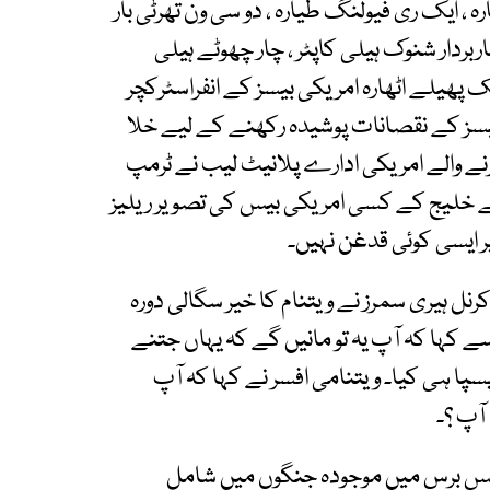
، ایک ری فیولنگ طیارہ ، دو سی ون تھرٹی بار
ربردار شنوک ہیلی کاپٹر ، چار چھوٹے ہیلی
پھیلے اٹھارہ امریکی بیسز کے انفراسٹرکچر
۔بیسز کے نقصانات پوشیدہ رکھنے کے لیے خلا
ے والے امریکی ادارے پلانیٹ لیب نے ٹرمپ
سے خلیج کے کسی امریکی بیس کی تصویر ریلیز
پر ایسی کوئی قدغن نہیں۔
ل ہیری سمرز نے ویتنام کا خیر سگالی دورہ
سے کہا کہ آپ یہ تو مانیں گے کہ یہاں جتنے
پا ہی کیا۔ ویتنامی افسر نے کہا کہ آپ
ٓپ ؟۔
تیس برس میں موجودہ جنگوں میں شامل