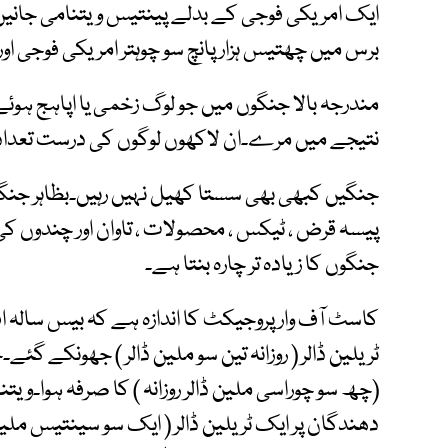
ایک امریکی فوجی کے بدلے پینتیس ویتنامی جانیں۔
برس میں چھتیس ہزار پانچ سو چوہتر امریکی فوجی اور
مندرجہ بالا جنگوں میں جو لوگ زخمی یا اپاہج ہوئے
نتیجے میں مرے۔ان لاکھوں لوگوں کی درست تعداد 
جنگیں کبھی بھی سستا کھیل نہیں رہیں۔بظاہر جنگ
پیسہ قرض ، ٹیکس ، محصولات ، تاوان اور چندوں کی
جنگوں کا زیادہ تر چارہ بنتا ہے۔
کاسٹ آف وار پروجیکٹ کا اندازہ ہے کہ بیس سالہ 
ٹریلین ڈالر ( روزانہ تین سو ملین ڈالر ) جھونکے گئے۔
(چھ سو چوراسی ملین ڈالر روزانہ ) کا صرفہ ہوا۔و
دھندگان پر ایک ٹریلین ڈالر ( ایک سو سینتیس ملین ڈال