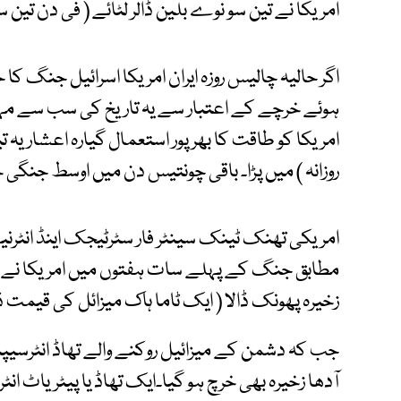
امریکا نے تین سو نوے بلین ڈالر لٹائے ( فی دن تین س
اگر حالیہ چالیس روزہ ایران امریکا اسرائیل جنگ کا 
ہوئے خرچے کے اعتبار سے یہ تاریخ کی سب سے مہ
امریکا کو طاقت کا بھرپور استعمال گیارہ اعشاریہ تین
روزانہ ) میں پڑا۔ باقی چونتیس دن میں اوسط جنگی 
امریکی تھنک ٹینک سینٹر فار سٹرٹیجک اینڈ انٹرنی
مطابق جنگ کے پہلے سات ہفتوں میں امریکا نے اپن
زخیرہ پھونک ڈالا ( ایک ٹاما ہاک میزائل کی قیمت ڈ
جب کہ دشمن کے میزائیل روکنے والے تھاڈ انٹرسیپٹر
آدھا زخیرہ بھی خرچ ہو گیا۔ایک تھاڈ یا پیٹریاٹ ان