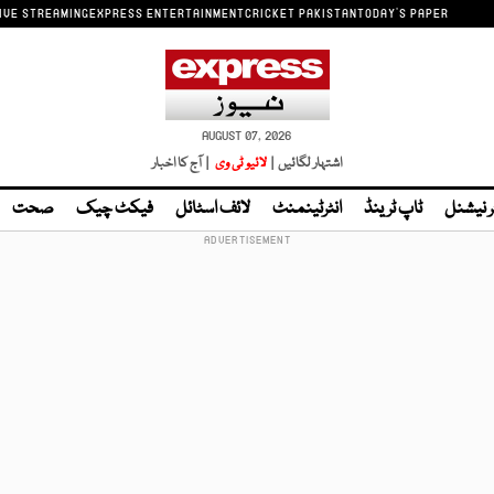
IVE STREAMING
EXPRESS ENTERTAINMENT
CRICKET PAKISTAN
TODAY'S PAPER
AUGUST 07, 2026
اشتہار لگائیں |
لائیو ٹی وی
| آج کا اخبار
ر نیشنل
ٹاپ ٹرینڈ
انٹرٹینمنٹ
لائف اسٹائل
فیکٹ چیک
صحت