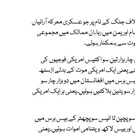
اف جنگ کے نام پر جو عسکری معرکہ آرائیاں
، شام اور یمن میں رہا۔ان ممالک میں مجموعی
ت موت سے ہمکنار ہوئے۔
یں چار ہزار تین سو اکتیس امریکی فوجیوں کی
ئے یعنی ایک امریکی موت کے بدلے اڑسٹھ
س برس میں افغانستان میں دو ہزار چار سو
 سویلین ہلاکتیں ہوئیں۔یعنی ہر ایک امریکی
 سو پچپن تا انیس سو پچھتر کے بیس برس میں
ی اور بیس لاکھ ویتنامی اموات ہوئیں۔یعنی