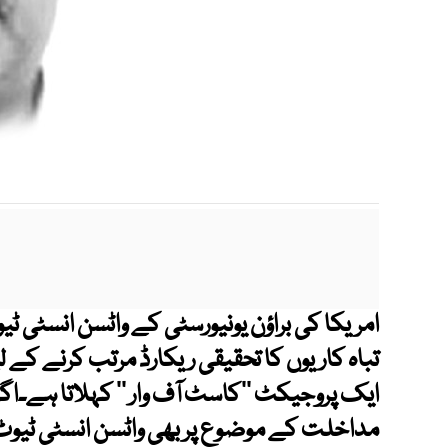
امریکا کی براؤن یونیورسٹی کے واٹسن انسٹی ٹ
تباہ کاریوں کا تحقیقی ریکارڈ مرتب کرنے کے
ایک پروجیکٹ ’’کاسٹ آف وار ‘‘ کہلاتا ہے۔اگ
مداخلت کے موضوع پر بھی واٹسن انسٹی ٹیوٹ