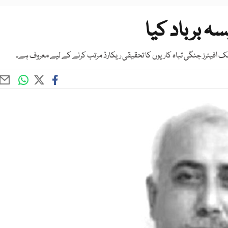
ہ برباد کیا
پبلک افیئرز جنگی تباہ کاریوں کا تحقیقی ریکارڈ مرتب کرنے کے لیے معروف ہے۔