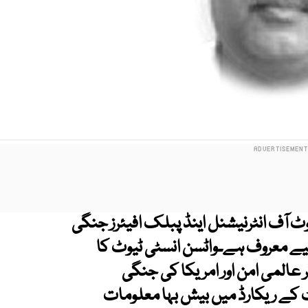
یوٹ آف انٹرنیشنل اینڈ پبلک افیئرز جنگی
 لیے معروف ہے۔واٹسن انسٹی ٹیوٹ کا
ر عالمی امن اور امریکا کی جنگی
 کے ریکارڈ میں بیش بہا معلومات