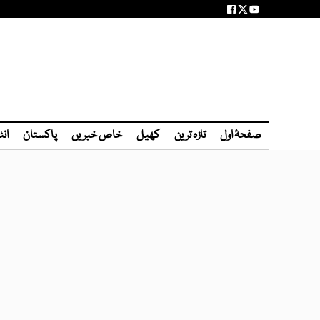
صفحۂ اول
تازہ ترین
کھیل
خاص خبریں
پاکستان
انٹ