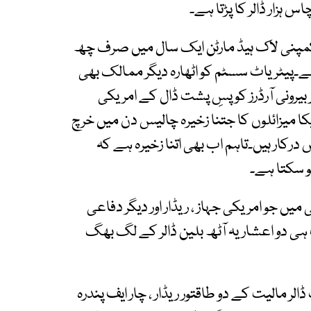
ہزار ڈالر کا پڑتا ہے۔
 کمپنی لاک ہیڈ مارٹن ایک سال میں صرف چھ
ے۔پیٹریاٹ سسٹم کو اٹھارہ دیگر ممالک بھی
 بیرونی آرڈرز کو پسِ پشت ڈال کے امریکی
 میزائلوں کا جتنا زخیرہ چالیس دن میں خرچ
رکار ہیں۔تاہم اب بھی اتنا زخیرہ ہے کہ
و سکتا ہے۔
یں جو امریکی جہاز ، ریڈار اور دیگر دفاعی
ہی دو اعشاریہ آٹھ بلین ڈالر کے لگ بھگ
ڈالر مالیت کے دو طاقتور ریڈار ، چار ایف پندرہ