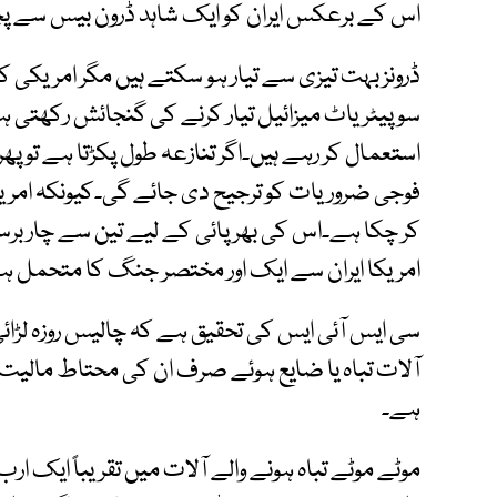
اس کے برعکس ایران کو ایک شاہد ڈرون بیس سے پچاس 
ڈرونز بہت تیزی سے تیار ہو سکتے ہیں مگر امریکی
سو پیٹریاٹ میزائیل تیار کرنے کی گنجائش رکھتی ہ
استعمال کر رہے ہیں۔اگر تنازعہ طول پکڑتا ہے تو پھر
فوجی ضروریات کو ترجیح دی جائے گی۔کیونکہ امریکا
کر چکا ہے۔اس کی بھرپائی کے لیے تین سے چار برس د
امریکا ایران سے ایک اور مختصر جنگ کا متحمل ہ
سی ایس آئی ایس کی تحقیق ہے کہ چالیس روزہ لڑائی م
آلات تباہ یا ضایع ہوئے صرف ان کی محتاط مالیت 
ہے۔
موٹے موٹے تباہ ہونے والے آلات میں تقریباً ایک ارب 