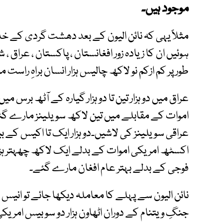
موجود ہیں۔
مثلاً یہی کہ نائن الیون کے بعد دھشت گردی کے خل
ہوئیں ان کا زیادہ زور افغانستان ، پاکستان ، عراق 
طور پر کم ازکم نو لاکھ چالیس ہزار انسان براہِ راس
عراق میں دو ہزار تین تا دو ہزار گیارہ کے آٹھ برس م
اموات کے مقابلے میں تین لاکھ سویلینز مارے گ
عراقی سویلینز کی لاشیں۔دو ہزار ایک تا اکیس کے بی
اکسٹھ امریکی اموات کے بدلے ایک لاکھ چھہتر ہزار
فوجی کے بدلے بہتر عام افغان مارے گئے۔
نائن الیون سے پہلے کا معاملہ دیکھا جائے تو انیس
جنگِ ویتنام کے دوران اٹھاون ہزار دو سو بیس امریک