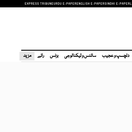
EXPRESS TRIBUNE
URDU E-PAPER
ENGLISH E-PAPER
SINDHI E-PAPER
L
دلچسپ و عجیب
سائنس و ٹیکنالوجی
بزنس
رائے
مزید