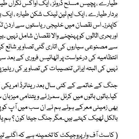
طیارے ، پچیس مسلح ڈرونز ، ایک اواکس نگراں طیارہ 
بردار طیارے ، ایک ایم ٹین ٹینک شکن طیارہ ، ایک با
کاپٹرز۔ اس نقصان میں خلیجی ریاستوں سے اردن تک 
اور بحری اثاثوں کو پہنچنے والا نقصان شامل نہیں 
سے مصنوعی سیاروں کی اتاری گئی تصاویر شائع کرن
انتظامیہ کی درخواست پر اٹھائیس فروری کے بعد 
نہیں کی البتہ ایرانی تنصیبات کی تصاویر کی ریلیز 
جنگ کے خاتمے کے کئی سال بعد ریٹائرڈ امریکی کرن
کیا۔باتوں باتوں میں کرنل سمرز نے ویتنامی میزبان 
بھی زمینی معرکے ہوئے ہم نے ان سب میں آپ کو پس
بالکل ٹھیک کہتے ہیں۔مگر جنگ جیتا کون ؟ ہم یا ا
( کاسٹ آف وار پروجیکٹ کا تخمینہ ہے کہ اگلے 