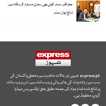
ججز تقرر، صدر کوئی بھی سمری مسترد کر سکتا ہے،
ذرائع ایوان صدر
express.pk
خبروں اور حالات حاضرہ سے متعلق پاکستان کی
سب سے زیادہ وزٹ کی جانے والی ویب سائٹ ہے۔ اس ویب سائٹ
پر شائع شدہ تمام مواد کے جملہ حقوق بحق ایکسپریس میڈیا
گروپ محفوظ ہیں۔