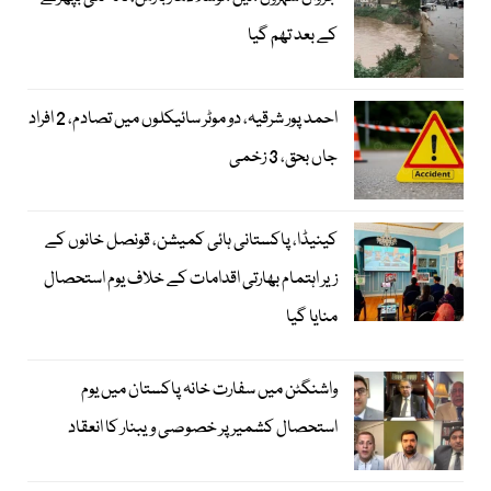
کے بعد تھم گیا
احمد پور شرقیہ، دو موٹر سائیکلوں میں تصادم، 2 افراد
جاں بحق، 3 زخمی
کینیڈا، پاکستانی ہائی کمیشن، قونصل خانوں کے
زیر اہتمام بھارتی اقدامات کے خلاف یوم استحصال
منایا گیا
واشنگٹن میں سفارت خانہ پاکستان میں یوم
استحصال کشمیر پر خصوصی ویبنار کا انعقاد