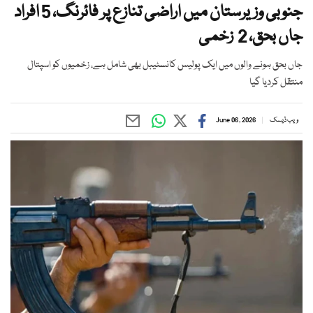
جنوبی وزیرستان میں اراضی تنازع پر فائرنگ، 5 افراد
جاں بحق، 2 زخمی
جاں بحق ہونے والوں میں ایک پولیس کانسٹیبل بھی شامل ہے، زخمیوں کو اسپتال
منتقل کردیا گیا
ویب ڈیسک
June 06, 2026