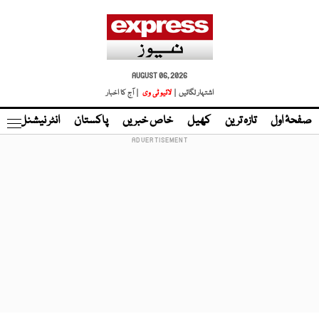
AUGUST 06, 2026
اشتہار لگائیں |
لائیو ٹی وی
| آج کا اخبار
صفحۂ اول
تازہ ترین
کھیل
خاص خبریں
پاکستان
انٹر نیشنل
ٹا