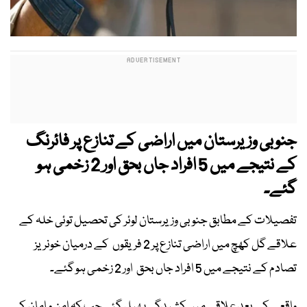
جنوبی وزیرستان میں اراضی کے تنازع پر فائرنگ
کے نتیجے میں 5 افراد جاں بحق اور 2 زخمی ہو
گئے۔
تفصیلات کے مطابق جنوبی وزیرستان لوئر کی تحصیل توئی خلہ کے
علاقے گل کھچ میں اراضی تنازع پر 2 فریقوں کے درمیان خونریز
تصادم کے نتیجے میں 5 افراد جاں بحق اور 2 زخمی ہو گئے۔
واقعے کے بعد علاقے میں کشیدگی پھیل گئی جب کہ امن و امان کی