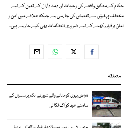
حکام کے مطابق واقعے کی وجوہات اور ذمہ داران کے تعین کے لیے
مختلف پہلوؤں سے تفتیش کی جا رہی ہے جبکہ علاقے میں امن و
امان برقرار رکھنے کے لیے ضروری انتظامات بھی کیے جا رہے ہیں۔
متعلقہ
ناراض بیوی کو منانے والے شوہر نے انکار پر سسرال کے
سامنے خود کو آگ لگا لی
جڑواں شہروں میں موسلادھار بارش، نالہ لئی بپھرنے