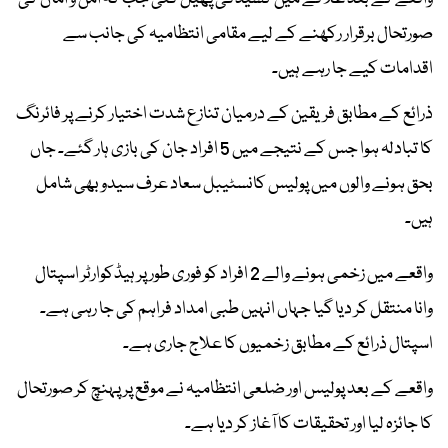
صورتحال برقرار رکھنے کے لیے مقامی انتظامیہ کی جانب سے
اقدامات کیے جا رہے ہیں۔
ذرائع کے مطابق فریقین کے درمیان تنازع شدت اختیار کرنے پر فائرنگ
کا تبادلہ ہوا جس کے نتیجے میں 5 افراد جان کی بازی ہار گئے۔ جاں
بحق ہونے والوں میں پولیس کانسٹیبل سعاد عرف سیدو بھی شامل
ہیں۔
واقعے میں زخمی ہونے والے 2 افراد کو فوری طور پر ہیڈکوارٹر اسپتال
وانا منتقل کر دیا گیا جہاں انہیں طبی امداد فراہم کی جا رہی ہے۔
اسپتال ذرائع کے مطابق زخمیوں کا علاج جاری ہے۔
واقعے کے بعد پولیس اور ضلعی انتظامیہ نے موقع پر پہنچ کر صورتحال
کا جائزہ لیا اور تحقیقات کا آغاز کر دیا ہے۔