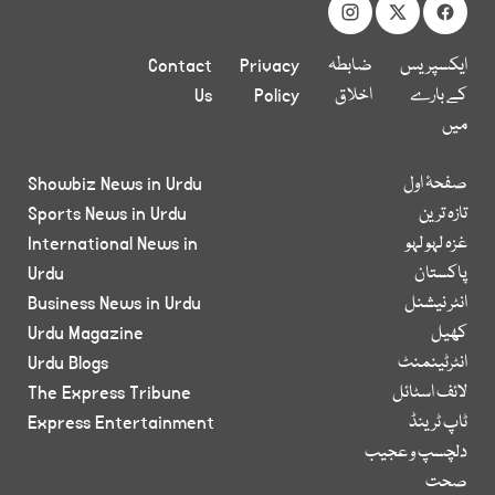
ایکسپریس
ضابطہ
Privacy
Contact
کے بارے
اخلاق
Policy
Us
میں
صفحۂ اول
Showbiz News in Urdu
تازہ ترین
Sports News in Urdu
غزہ لہو لہو
International News in
پاکستان
Urdu
انٹر نیشنل
Business News in Urdu
کھیل
Urdu Magazine
انٹرٹینمنٹ
Urdu Blogs
لائف اسٹائل
The Express Tribune
ٹاپ ٹرینڈ
Express Entertainment
دلچسپ و عجیب
صحت