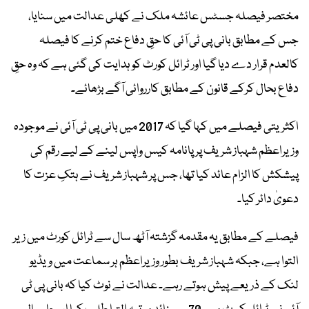
مختصر فیصلہ جسٹس عائشہ ملک نے کھلی عدالت میں سنایا،
جس کے مطابق بانی پی ٹی آئی کا حقِ دفاع ختم کرنے کا فیصلہ
کالعدم قرار دے دیا گیا اور ٹرائل کورٹ کو ہدایت کی گئی ہے کہ وہ حقِ
دفاع بحال کرکے قانون کے مطابق کارروائی آگے بڑھائے۔
اکثریتی فیصلے میں کہا گیا کہ 2017 میں بانی پی ٹی آئی نے موجودہ
وزیراعظم شہباز شریف پر پانامہ کیس واپس لینے کے لیے رقم کی
پیشکش کا الزام عائد کیا تھا، جس پر شہباز شریف نے ہتکِ عزت کا
دعویٰ دائر کیا۔
فیصلے کے مطابق یہ مقدمہ گزشتہ آٹھ سال سے ٹرائل کورٹ میں زیر
التوا ہے، جبکہ شہباز شریف بطور وزیراعظم ہر سماعت میں ویڈیو
لنک کے ذریعے پیش ہوتے رہے۔ عدالت نے نوٹ کیا کہ بانی پی ٹی