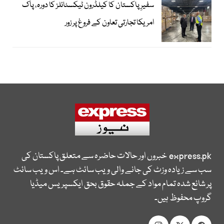
سفیرِ پاکستان کا کیلڈرون ٹیکسٹائلز کا دورہ، پاک
امریکا تجارتی تعاون کے فروغ پر زور
express.pk
خبروں اور حالات حاضرہ سے متعلق پاکستان کی
سب سے زیادہ وزٹ کی جانے والی ویب سائٹ ہے۔ اس ویب سائٹ
پر شائع شدہ تمام مواد کے جملہ حقوق بحق ایکسپریس میڈیا
گروپ محفوظ ہیں۔