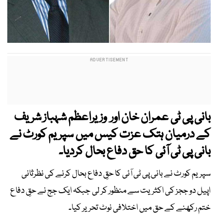
بانی پی ٹی عمران خان اور وزیراعظم شہباز شریف
کے درمیان ہتک عزت کیس میں سپریم کورٹ نے
بانی پی ٹی آئی کا حق دفاع بحال کردیا۔
سپریم کورٹ نے بانی پی ٹی آئی کا حقِ دفاع بحال کرنے کی نظرثانی
اپیل دو ججز کی اکثریت سے منظور کر لی جبکہ ایک جج نے حقِ دفاع
ختم رکھنے کے حق میں اختلافی نوٹ تحریر کیا۔