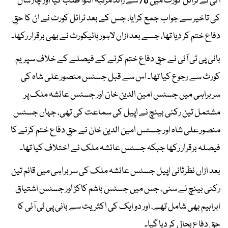
آئی نے ٹرائل کورٹ میں 70 سے زائد مرتبہ التوا طلب کیا اور چار سال
کی تاخیر سے جواب جمع کرایا، جس کے بعد ٹرائل کورٹ نے ان کا حقِ
دفاع ختم کر دیا تھا، جسے بعد ازاں لاہور ہائیکورٹ نے بھی برقرار رکھا۔
بانی پی ٹی آئی نے حقِ دفاع ختم کرنے کے فیصلے کے خلاف سپریم
کورٹ سے رجوع کیا تھا۔ اس سے قبل جسٹس منصور علی شاہ کی
سربراہی میں جسٹس امین الدین خان اور جسٹس عائشہ ملک پر
مشتمل تین رکنی بینچ نے اپیل کی سماعت کی تھی، جہاں جسٹس
منصور علی شاہ اور جسٹس امین الدین خان نے حقِ دفاع ختم کرنے کا
فیصلہ برقرار رکھا جبکہ جسٹس عائشہ ملک نے اختلاف کیا تھا۔
بعد ازاں نظرثانی اپیل جسٹس عائشہ ملک کی سربراہی میں قائم تین
رکنی بینچ نے سنی، جس میں جسٹس ہاشم کاکڑ اور جسٹس اشتیاق
ابراہیم بھی شامل تھے، اور دو ایک کی اکثریت سے بانی پی ٹی آئی کا
حقِ دفاع بحال کر دیا گیا۔