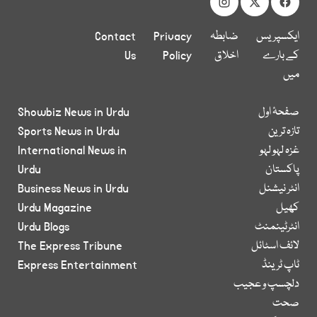
ایکسپریس
ضابطہ
Privacy
Contact
کے بارے
اخلاق
Policy
Us
میں
صفحۂ اول
Showbiz News in Urdu
تازہ ترین
Sports News in Urdu
غزہ لہو لہو
International News in
پاکستان
Urdu
انٹر نیشنل
Business News in Urdu
کھیل
Urdu Magazine
انٹرٹینمنٹ
Urdu Blogs
لائف اسٹائل
The Express Tribune
ٹاپ ٹرینڈ
Express Entertainment
دلچسپ و عجیب
صحت