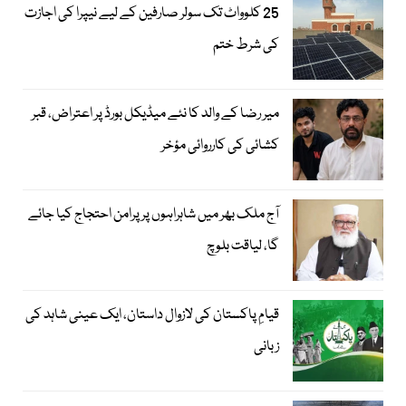
25 کلوواٹ تک سولر صارفین کے لیے نیپرا کی اجازت
کی شرط ختم
میر رضا کے والد کا نئے میڈیکل بورڈ پر اعتراض، قبر
کشائی کی کارروائی مؤخر
آج ملک بھر میں شاہراہوں پر پرامن احتجاج کیا جائے
گا، لیاقت بلوچ
قیامِ پاکستان کی لازوال داستان، ایک عینی شاہد کی
زبانی