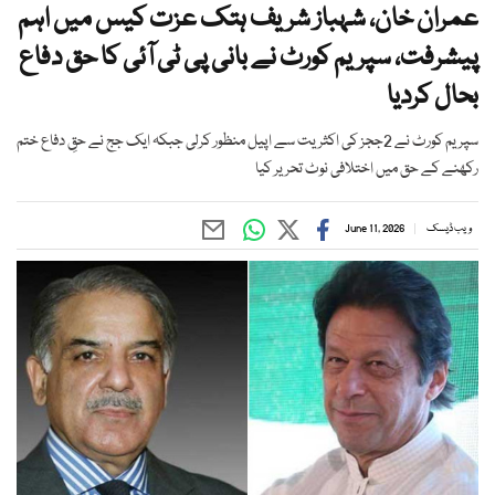
عمران خان، شہباز شریف ہتک عزت کیس میں اہم
پیشرفت، سپریم کورٹ نے بانی پی ٹی آئی کا حق دفاع
بحال کردیا
سپریم کورٹ نے 2ججز کی اکثریت سے اپیل منظور کرلی جبکہ ایک جج نے حقِ دفاع ختم
رکھنے کے حق میں اختلافی نوٹ تحریر کیا
ویب ڈیسک
June 11, 2026