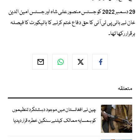
29 دسمبر 2022 کو جسٹس منصور علی شاہ اور جسٹس امین الدین
خان نے بانی پی ٹی آئی کا حق دفاع ختم کرنے کا ہائیکورٹ کا فیصلہ
برقرار رکھا تھا۔
متعلقہ
چین نے افغانستان میں موجود دہشتگرد تنظیموں
کو ہمسایہ ممالک کیلئے سنگین خطرہ قرار دیدیا