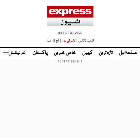
AUGUST 06, 2026
اشتہار لگائیں |
لائیو ٹی وی
| آج کا اخبار
صفحۂ اول
تازہ ترین
کھیل
خاص خبریں
پاکستان
انٹر نیشنل
ٹا