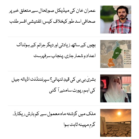
عمران خان کی میڈیکل صورتحال سے متعلق خبر پر
صحافی اسد طور کیخلاف کیس: تفتیشی افسر طلب
بچوں کے ساتھ زیادتی اور دیگر جرائم کے ہولناک
اعداد و شمار جاری، پنجاب سرفہرست
بشریٰ بی بی کی قیدِ تنہائی؟ سپرنٹنڈنٹ اڈیالہ جیل
کی اہم رپورٹ سامنے آ گئی
ملک میں گزشتہ ماہ معمول سے کم بارش ریکارڈ،
گرم مہینہ ثابت ہوا