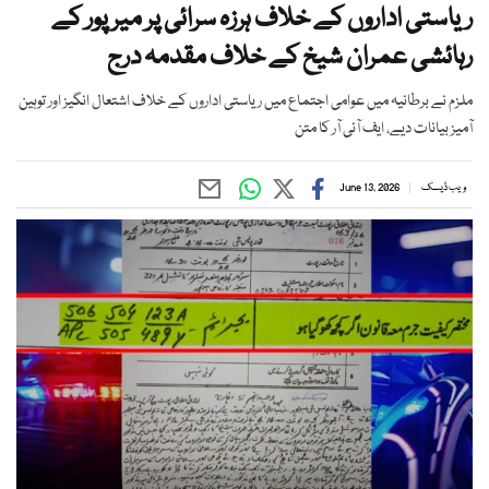
ریاستی اداروں کے خلاف ہرزہ سرائی پر میر پور کے
رہائشی عمران شیخ کے خلاف مقدمہ درج
ملزم نے برطانیہ میں عوامی اجتماع میں ریاستی اداروں کے خلاف اشتعال انگیز اور توہین
آمیز بیانات دیے، ایف آئی آر کا متن
ویب ڈیسک
June 13, 2026