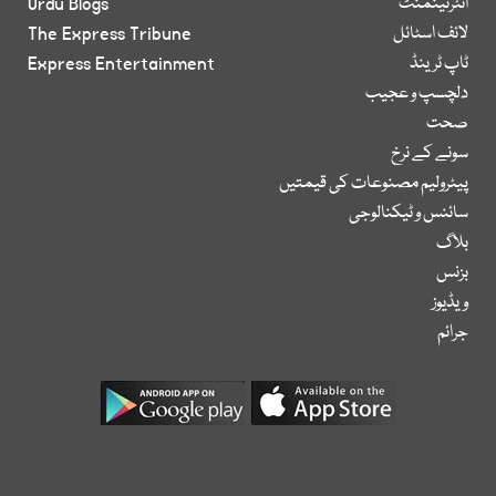
انٹرٹینمنٹ
Urdu Blogs
لائف اسٹائل
The Express Tribune
ٹاپ ٹرینڈ
Express Entertainment
دلچسپ و عجیب
صحت
سونے کے نرخ
پیٹرولیم مصنوعات کی قیمتیں
سائنس و ٹیکنالوجی
بلاگ
بزنس
ویڈیوز
جرائم