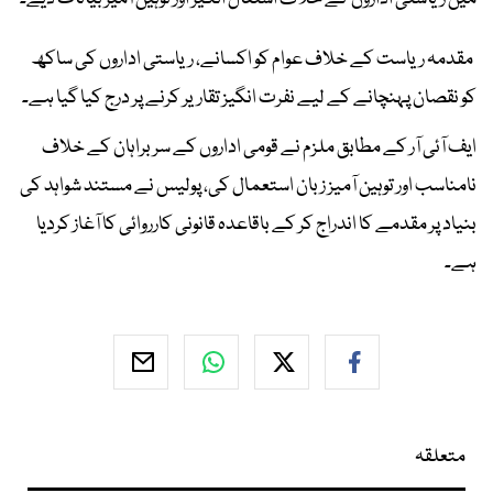
مقدمہ ریاست کے خلاف عوام کو اکسانے، ریاستی اداروں کی ساکھ
کو نقصان پہنچانے کے لیے نفرت انگیز تقاریر کرنے پر درج کیا گیا ہے۔
ایف آئی آر کے مطابق ملزم نے قومی اداروں کے سربراہان کے خلاف
نامناسب اور توہین آمیز زبان استعمال کی، پولیس نے مستند شواہد کی
بنیاد پر مقدمے کا اندراج کر کے باقاعدہ قانونی کارروائی کا آغاز کردیا
ہے۔
متعلقہ