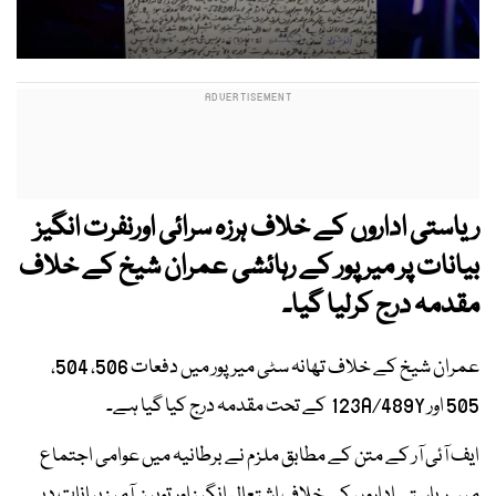
ریاستی اداروں کے خلاف ہرزہ سرائی اورنفرت انگیز
بیانات پر میر پور کے رہائشی عمران شیخ کے خلاف
مقدمہ درج کرلیا گیا۔
عمران شیخ کے خلاف تھانہ سٹی میرپور میں دفعات 506، 504،
505 اور 123A/489Y کے تحت مقدمہ درج کیا گیا ہے۔
ایف آئی آر کے متن کے مطابق ملزم نے برطانیہ میں عوامی اجتماع
میں ریاستی اداروں کے خلاف اشتعال انگیز اور توہین آمیز بیانات دیے۔