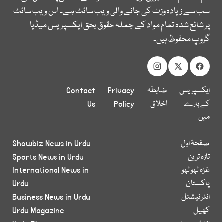
سب سے زیادہ وزٹ کی جانے والی ویب سائٹ ہے۔ اس ویب سائٹ
پر شائع شدہ تمام مواد کے جملہ حقوق بحق ایکسپریس میڈیا
گروپ محفوظ ہیں۔
ایکسپریس
ضابطہ
Privacy
Contact
کے بارے
اخلاق
Policy
Us
میں
صفحۂ اول
Showbiz News in Urdu
تازہ ترین
Sports News in Urdu
غزہ لہو لہو
International News in
پاکستان
Urdu
انٹر نیشنل
Business News in Urdu
کھیل
Urdu Magazine