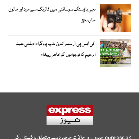
نجی ہاؤسنگ سوسائٹی میں فائرنگ سے مرد اور خاتون
جاں بحق
آئی ایس پی آر سمر انٹرن شپ پروگرام؛ مفتی عبد
الرحیم کا نوجوانوں کو خاص پیغام
express.pk
خبروں اور حالات حاضرہ سے متعلق پاکستان کی