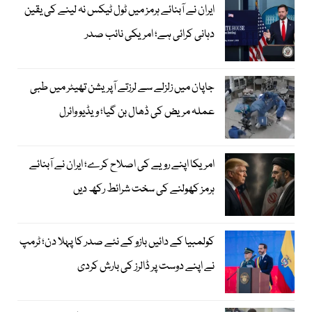
ایران نے آبنائے ہرمز میں ٹول ٹیکس نہ لینے کی یقین
دہانی کرائی ہے؛ امریکی نائب صدر
جاپان میں زلزلے سے لرزتے آپریشن تھیٹر میں طبی
عملہ مریض کی ڈھال بن گیا؛ ویڈیو وائرل
امریکا اپنے رویے کی اصلاح کرے؛ ایران نے آبنائے
ہرمز کھولنے کی سخت شرائط رکھ دیں
کولمبیا کے دائیں بازو کے نئے صدر کا پہلا دن؛ ٹرمپ
نے اپنے دوست پر ڈالرز کی بارش کردی