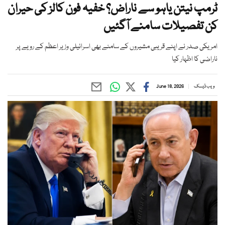
ٹرمپ نیتن یاہو سے ناراض؟ خفیہ فون کالز کی حیران
کن تفصیلات سامنے آگئیں
امریکی صدر نے اپنے قریبی مشیروں کے سامنے بھی اسرائیلی وزیر اعظم کے رویے پر
ناراضی کا اظہار کیا
ویب ڈیسک
June 18, 2026