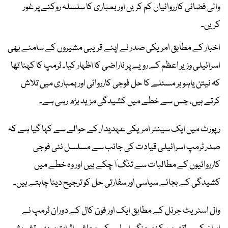
والی فضائی کارروائیاں کم کریں اور بمباری کا سلسلہ روکنے پر غور
کریں۔
اخبار کے مطابق امریکی صدر نے اپنے قریبی مشیروں کے سامنے بھی
اسرائیلی وزیر اعظم کے رویے پر ناراضی کا اظہار کیا۔ ٹرمپ کا کہنا تھا
کہ نیتن یاہو ہر مسئلے کا حل فوجی کارروائی اور بمباری میں تلاش
کرتے ہیں، جس سے خطے میں کشیدگی مزید بڑھ رہی ہے۔
رپورٹ میں ایک سینئر امریکی عہدیدار کے حوالے سے کہا گیا ہے کہ
صدر ٹرمپ اسرائیلی قیادت کی جانب سے مسلسل نئی فوجی
کارروائیوں کے مطالبات سے تنگ آ چکے ہیں اور وہ خطے میں
کشیدگی کے بجائے سیاسی اور سفارتی حل کو ترجیح دینا چاہتے ہیں۔
وال اسٹریٹ جرنل کے مطابق ایک اور فون کال کے دوران ٹرمپ نے