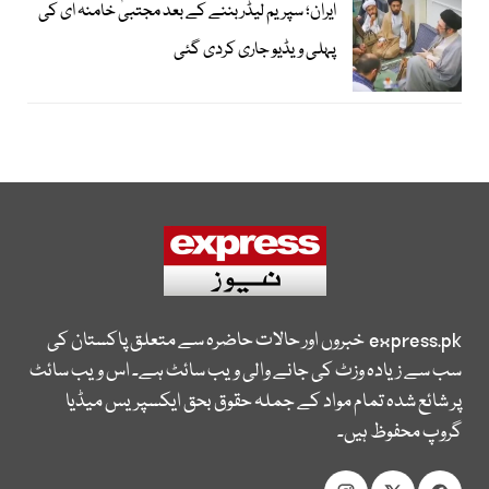
ایران؛ سپریم لیڈر بننے کے بعد مجتبیٰ خامنہ ای کی
پہلی ویڈیو جاری کردی گئی
express.pk
خبروں اور حالات حاضرہ سے متعلق پاکستان کی
سب سے زیادہ وزٹ کی جانے والی ویب سائٹ ہے۔ اس ویب سائٹ
پر شائع شدہ تمام مواد کے جملہ حقوق بحق ایکسپریس میڈیا
گروپ محفوظ ہیں۔