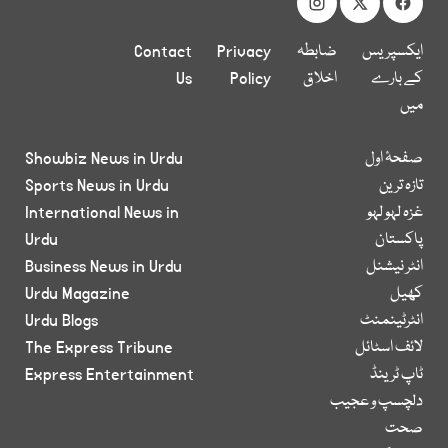
ایکسپریس
ضابطہ
Privacy
Contact
کے بارے
اخلاق
Policy
Us
میں
صفحۂ اول
Showbiz News in Urdu
تازہ ترین
Sports News in Urdu
غزہ لہو لہو
International News in
پاکستان
Urdu
انٹر نیشنل
Business News in Urdu
کھیل
Urdu Magazine
انٹرٹینمنٹ
Urdu Blogs
لائف اسٹائل
The Express Tribune
ٹاپ ٹرینڈ
Express Entertainment
دلچسپ و عجیب
صحت