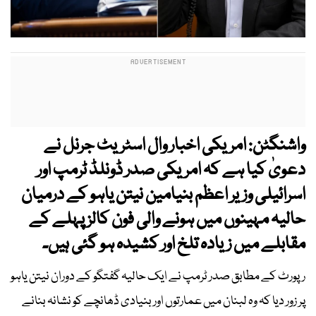
واشنگٹن: امریکی اخبار وال اسٹریٹ جرنل نے
دعویٰ کیا ہے کہ امریکی صدر ڈونلڈ ٹرمپ اور
اسرائیلی وزیر اعظم بنیامین نیتن یاہو کے درمیان
حالیہ مہینوں میں ہونے والی فون کالز پہلے کے
مقابلے میں زیادہ تلخ اور کشیدہ ہو گئی ہیں۔
رپورٹ کے مطابق صدر ٹرمپ نے ایک حالیہ گفتگو کے دوران نیتن یاہو
پر زور دیا کہ وہ لبنان میں عمارتوں اور بنیادی ڈھانچے کو نشانہ بنانے