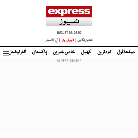
AUGUST 09, 2026
اشتہار لگائیں |
لائیو ٹی وی
| آج کا اخبار
صفحۂ اول
تازہ ترین
کھیل
خاص خبریں
پاکستان
انٹر نیشنل
ٹا