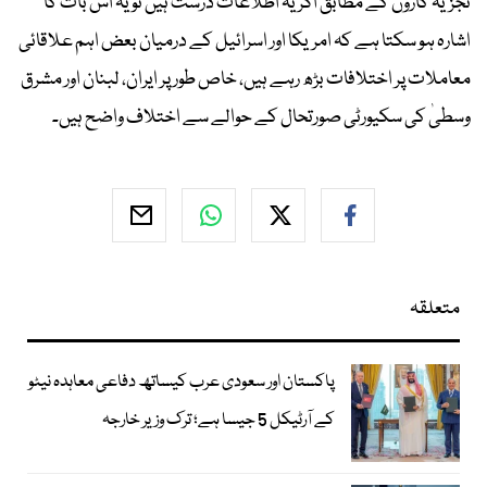
تجزیہ کاروں کے مطابق اگر یہ اطلاعات درست ہیں تو یہ اس بات کا
اشارہ ہو سکتا ہے کہ امریکا اور اسرائیل کے درمیان بعض اہم علاقائی
معاملات پر اختلافات بڑھ رہے ہیں، خاص طور پر ایران، لبنان اور مشرق
وسطیٰ کی سکیورٹی صورتحال کے حوالے سے اختلاف واضح ہیں۔
متعلقہ
پاکستان اور سعودی عرب کیساتھ دفاعی معاہدہ نیٹو
کے آرٹیکل 5 جیسا ہے؛ ترک وزیر خارجہ