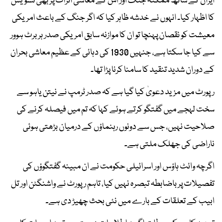
ایران کے ساتھ ممکنہ جنگ اور اس کے معاشی اثرات پر بھی تشویش
کا اظہار کیا۔ انہوں نے خدشہ ظاہر کیا کہ اگر جنگ کے باعث امریکی
معیشت کو نقصان پہنچا تو ان کا موازنہ سابق امریکی صدر ہربرٹ ہوور
سے کیا جا سکتا ہے، جنہیں 1930 کی دہائی کے عظیم معاشی بحران
کے دوران شدید تنقید کا سامنا کرنا پڑا تھا۔
رپورٹ میں مزید دعویٰ کیا گیا ہے کہ صدر ٹرمپ نے نیتن یاہو سے
سخت لہجے میں گفتگو کرتے ہوئے کہا کہ تم میں فیصلہ کرنے کی
صلاحیت نہیں، جس سے دونوں رہنماؤں کے درمیان بڑھتی ہوئی
ناراضی کی جھلک ملتی ہے۔
اگرچہ وائٹ ہاؤس اور اسرائیلی حکومت نے ان مبینہ گفتگوؤں کی
تفصیلات پر باضابطہ تبصرہ نہیں کیا، تاہم رپورٹ نے واشنگٹن اور تل
ابیب کے تعلقات کے بارے میں نئی بحث چھیڑ دی ہے۔