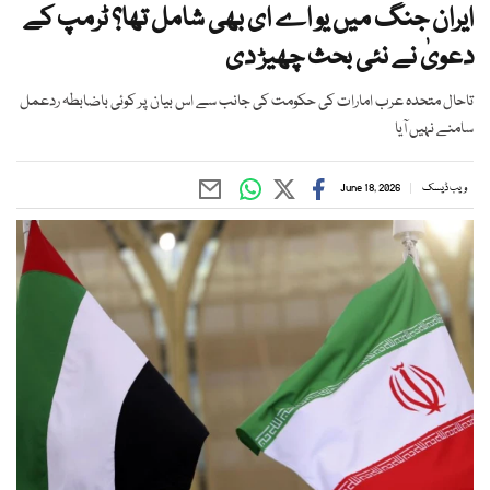
ایران جنگ میں یو اے ای بھی شامل تھا؟ ٹرمپ کے
دعویٰ نے نئی بحث چھیڑ دی
تاحال متحدہ عرب امارات کی حکومت کی جانب سے اس بیان پر کوئی باضابطہ ردعمل
سامنے نہیں آیا
ویب ڈیسک
June 18, 2026