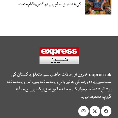
کی بلند ترین سطح پر پہنچ گئیں، اقوام متحدہ
express.pk
خبروں اور حالات حاضرہ سے متعلق پاکستان کی
سب سے زیادہ وزٹ کی جانے والی ویب سائٹ ہے۔ اس ویب سائٹ
پر شائع شدہ تمام مواد کے جملہ حقوق بحق ایکسپریس میڈیا
گروپ محفوظ ہیں۔