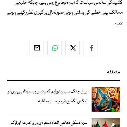
کشیدگی عالمی سیاست کا اہم موضوع رہی ہے، جبکہ خلیجی
ممالک بھی خطے کی بدلتی ہوئی صورتحال پر گہری نظر رکھے ہوئے
ہیں۔
متعلقہ
ایران جنگ سے پیٹرولیم کمپنیاں پیسا بنا رہی ہیں تو
ٹیکس لگائیں؛ ٹرمپ سے مطالبہ
سہہ ملکی دفاعی اتحاد؛ سعودی وزیر خارجہ اور ترک