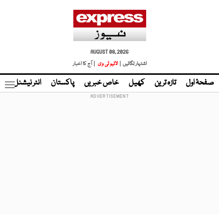
AUGUST 08, 2026
اشتہار لگائیں |
لائیو ٹی وی
| آج کا اخبار
صفحۂ اول
تازہ ترین
کھیل
خاص خبریں
پاکستان
انٹر نیشنل
ٹا