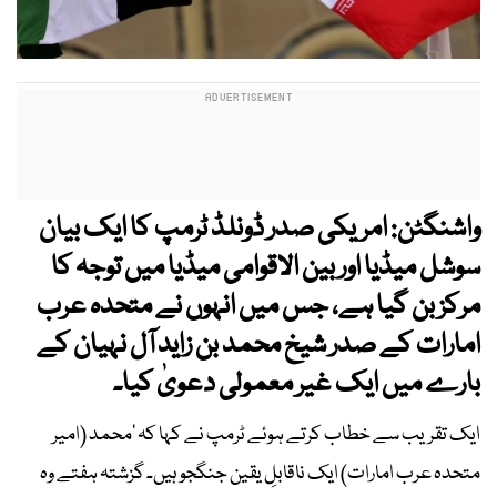
واشنگٹن: امریکی صدر ڈونلڈ ٹرمپ کا ایک بیان
سوشل میڈیا اور بین الاقوامی میڈیا میں توجہ کا
مرکز بن گیا ہے، جس میں انہوں نے متحدہ عرب
امارات کے صدر شیخ محمد بن زاید آل نہیان کے
بارے میں ایک غیر معمولی دعویٰ کیا۔
ایک تقریب سے خطاب کرتے ہوئے ٹرمپ نے کہا کہ ’محمد (امیر
متحدہ عرب امارات) ایک ناقابلِ یقین جنگجو ہیں۔ گزشتہ ہفتے وہ