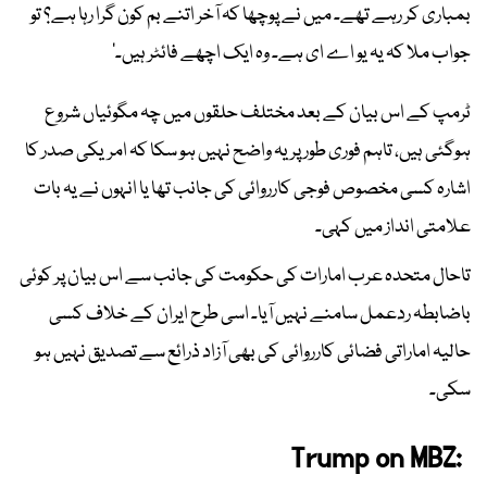
بمباری کر رہے تھے۔ میں نے پوچھا کہ آخر اتنے بم کون گرا رہا ہے؟ تو
جواب ملا کہ یہ یو اے ای ہے۔ وہ ایک اچھے فائٹر ہیں۔‘
ٹرمپ کے اس بیان کے بعد مختلف حلقوں میں چہ مگوئیاں شروع
ہوگئی ہیں، تاہم فوری طور پر یہ واضح نہیں ہو سکا کہ امریکی صدر کا
اشارہ کسی مخصوص فوجی کارروائی کی جانب تھا یا انہوں نے یہ بات
علامتی انداز میں کہی۔
تاحال متحدہ عرب امارات کی حکومت کی جانب سے اس بیان پر کوئی
باضابطہ ردعمل سامنے نہیں آیا۔ اسی طرح ایران کے خلاف کسی
حالیہ اماراتی فضائی کارروائی کی بھی آزاد ذرائع سے تصدیق نہیں ہو
سکی۔
Trump on MBZ: