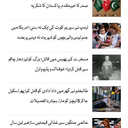
صدر کا خیرمقدم، پاکستان کا شکریہ
ٹرمپ نے سپریم کورٹ کی ایک نہ سنی؛ امریکا میں
جنم لینے والے بچوں کو شہریت نہ دینے پر بضد
مسخرے کے بھیس میں قاتل؛ بزرگ کو تیز دھار چاقو
سے قتل کردیا؛ خوفناک ویڈیو وائرل
طالبعلم نے گھر میں دادا دادی کو قتل کیا پھر اسکول
جاکر 5 ٹیچرز کو مارا، ہوشربا تفصیلات
عالمی جنگوں سے غذائی قیمتیں ساڑھے تین سال