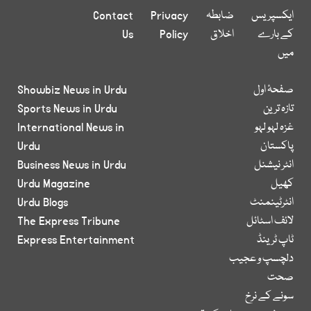
ایکسپریس
ضابطہ
Privacy
Contact
کے بارے
اخلاق
Policy
Us
میں
صفحۂ اول
Showbiz News in Urdu
تازہ ترین
Sports News in Urdu
غزہ لہو لہو
International News in
پاکستان
Urdu
انٹر نیشنل
Business News in Urdu
کھیل
Urdu Magazine
انٹرٹینمنٹ
Urdu Blogs
لائف اسٹائل
The Express Tribune
ٹاپ ٹرینڈ
Express Entertainment
دلچسپ و عجیب
صحت
سونے کے نرخ