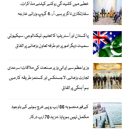
خطے میں کشیدگی روکنے کیلئے مذاکرات،
سفارتکاری ناگزیر ہے، آر-4 گروپ وزرائے خارجہ
پاکستان اور آسٹریلیا کا تعلیم، ٹیکنالوجی، سیکیورٹی
سمیت دیگر امور پر دو طرفہ تعاون بڑھانے پر اتفاق
وزیراعظم سے ایرانی وزیر صنعت کی ملاقات؛ سرحدی
تجارت بڑھانے، لاجسٹکس اور کسٹمز طریقہ کار میں
ہم آہنگی پر اتفاق
کےفور منصوبہ 86 ارب روپے خرچ ہونے کے باوجود
مکمل نہیں ہوپایا، مزید 70 ارب درکار