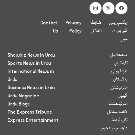
ایکسپریس
ضابطہ
Privacy
Contact
کے بارے
اخلاق
Policy
Us
میں
صفحۂ اول
Showbiz News in Urdu
تازہ ترین
Sports News in Urdu
غزہ لہو لہو
International News in
پاکستان
Urdu
انٹر نیشنل
Business News in Urdu
کھیل
Urdu Magazine
انٹرٹینمنٹ
Urdu Blogs
لائف اسٹائل
The Express Tribune
ٹاپ ٹرینڈ
Express Entertainment
دلچسپ و عجیب