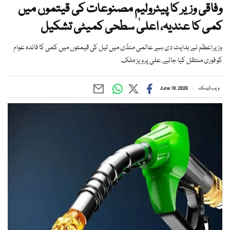
وفاقی وزیر کا پیٹرولیم مصنوعات کی قیتموں میں
کمی کا عندیہ، اعلیٰ سطحی کمیٹی تشکیل
وزیراعظم نے ہدایت دی ہے عالمی منڈی میں تیل کی قیمتوں میں کمی کا فائدہ عوام
کو فوری منتقل کیا جائے، علی پرویز ملک
ویب ڈیسک
June 18, 2026