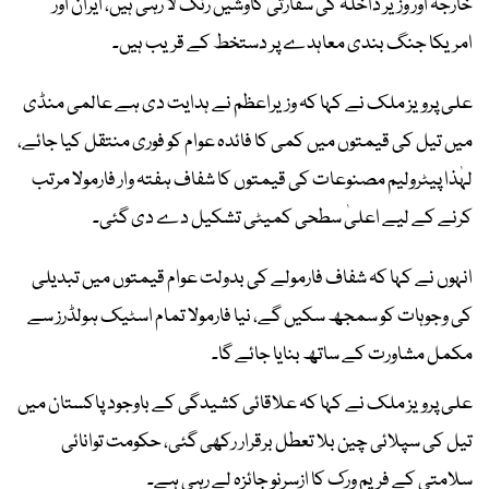
خارجہ اور وزیر داخلہ کی سفارتی کاوشیں رنگ لا رہی ہیں، ایران اور
امریکا جنگ بندی معاہدے پر دستخط کے قریب ہیں۔
علی پرویز ملک نے کہا کہ وزیراعظم نے ہدایت دی ہے عالمی منڈی
میں تیل کی قیمتوں میں کمی کا فائدہ عوام کو فوری منتقل کیا جائے،
لہٰذا پیٹرولیم مصنوعات کی قیمتوں کا شفاف ہفتہ وار فارمولا مرتب
کرنے کے لیے اعلیٰ سطحی کمیٹی تشکیل دے دی گئی۔
انہوں نے کہا کہ شفاف فارمولے کی بدولت عوام قیمتوں میں تبدیلی
کی وجوہات کو سمجھ سکیں گے، نیا فارمولا تمام اسٹیک ہولڈرز سے
مکمل مشاورت کے ساتھ بنایا جائے گا۔
علی پرویز ملک نے کہا کہ علاقائی کشیدگی کے باوجود پاکستان میں
تیل کی سپلائی چین بلا تعطل برقرار رکھی گئی، حکومت توانائی
سلامتی کے فریم ورک کا ازسرِنو جائزہ لے رہی ہے۔