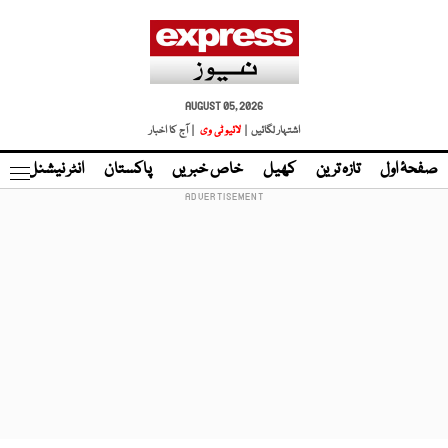
AUGUST 05, 2026
اشتہار لگائیں |
لائیو ٹی وی
| آج کا اخبار
صفحۂ اول
تازہ ترین
کھیل
خاص خبریں
پاکستان
انٹر نیشنل
ٹا