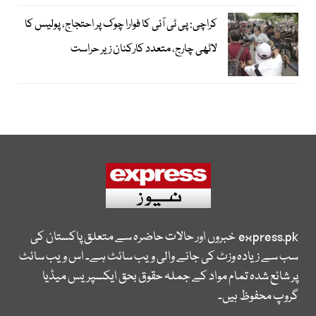
کراچی: پی ٹی آئی کا فوارا چوک پر احتجاج، پولیس کا
لاٹھی چارج، متعدد کارکنان زیر حراست
express.pk
خبروں اور حالات حاضرہ سے متعلق پاکستان کی
سب سے زیادہ وزٹ کی جانے والی ویب سائٹ ہے۔ اس ویب سائٹ
پر شائع شدہ تمام مواد کے جملہ حقوق بحق ایکسپریس میڈیا
گروپ محفوظ ہیں۔