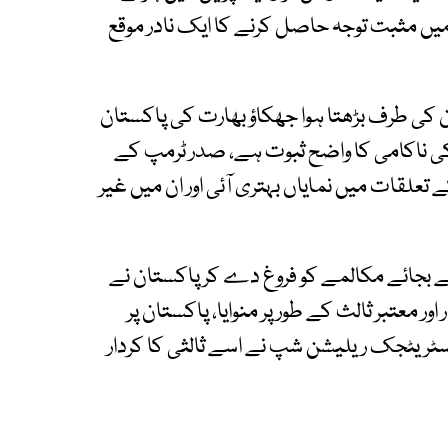
 میں مثبت توجہ حاصل کرنے کا ایک نادر موقع
 کی طرف بڑھتا ہوا جھکاؤ بھارت کی پاکستان
 کی ناکامی کا واضح ثبوت ہے، صدر ٹرمپ کے
ے تعلقات میں نمایاں بہتری آئی اور ان میں غیر
کے بجائے مکالمے کو فروغ دے کر پاکستان نے
ور معتبر ثالث کے طور پر منوایا، پاکستان پر
اسٹریٹجک ریلیشن شپ نے اسے ثالثی کا کردار