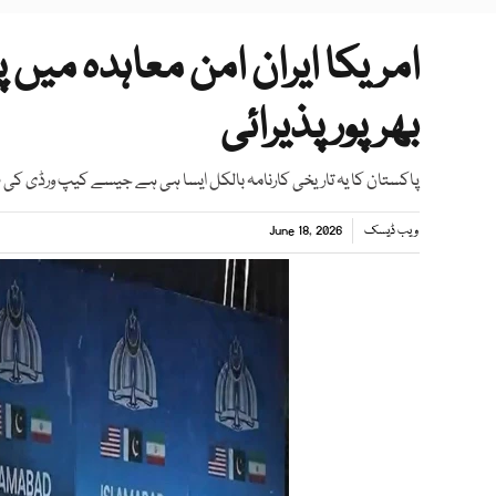
امریکا ایران امن معاہدہ میں
بھرپور پذیرائی
پاکستان کا یہ تاریخی کارنامہ بالکل ایسا ہی ہے جیسے کیپ ورڈی کی ف
ویب ڈیسک
June 18, 2026