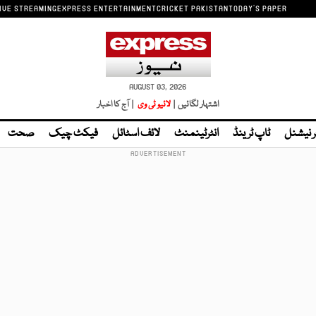
IVE STREAMING
EXPRESS ENTERTAINMENT
CRICKET PAKISTAN
TODAY'S PAPER
AUGUST 03, 2026
اشتہار لگائیں |
لائیو ٹی وی
| آج کا اخبار
ر نیشنل
ٹاپ ٹرینڈ
انٹرٹینمنٹ
لائف اسٹائل
فیکٹ چیک
صحت