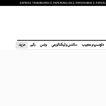
EXPRESS TRIBUNE
URDU E-PAPER
ENGLISH E-PAPER
SINDHI E-PAPER
L
دلچسپ و عجیب
سائنس و ٹیکنالوجی
بزنس
رائے
مزید