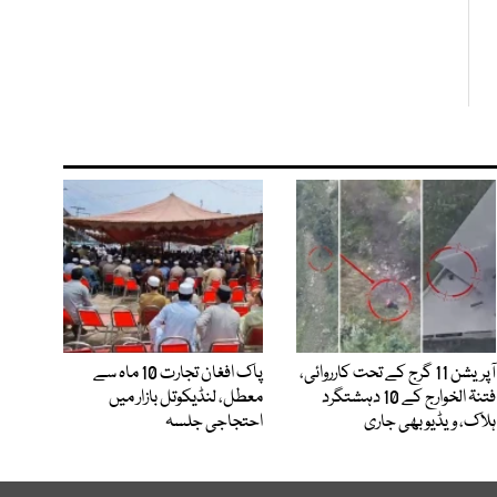
آپریشن 11 گرج کے تحت کارروائی،
پاک افغان تجارت 10 ماہ سے
فتنۃ الخوارج کے 10 دہشتگرد
معطل، لنڈیکوتل بازار میں
ہلاک، ویڈیو بھی جاری
احتجاجی جلسہ