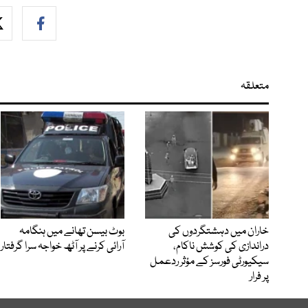
متعلقہ
خاران میں دہشتگردوں کی
بوٹ بیسن تھانے میں ہنگامہ
دراندازی کی کوشش ناکام،
آرائی کرنے پر آٹھ خواجہ سرا گرفتار
سیکیورٹی فورسز کے مؤثر ردعمل
پر فرار