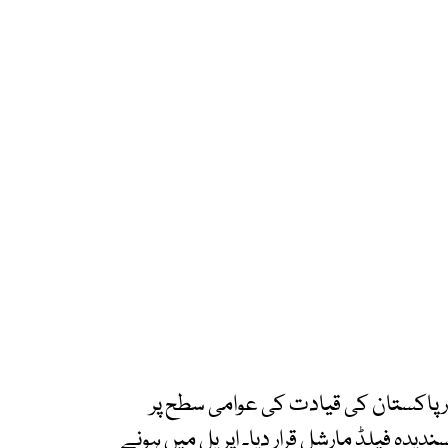
 پاکستان کی قیادت کی عوامی سطح پر
یدہ فیلڈ مارشل قرار دیا۔ اپریل میں ہونے