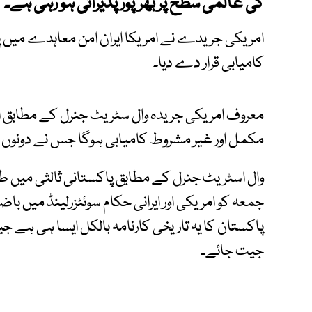
کی عالمی سطح پر بھرپور پذیرائی ہو رہی ہے۔
امریکی جریدے نے امریکا ایران امن معاہدے میں پ
کامیابی قرار دے دیا۔
معروف امریکی جریدہ وال سٹریٹ جنرل کے مطابق ای
مکمل اور غیر مشروط کامیابی ہوگا جس نے دونوں مم
وال اسٹریٹ جنرل کے مطابق پاکستانی ثالثی میں طے 
جمعہ کو امریکی اور ایرانی حکام سوئٹزرلینڈ میں 
پاکستان کا یہ تاریخی کارنامہ بالکل ایسا ہی ہے ج
جیت جائے۔