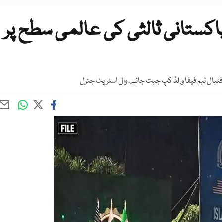
 پاکستانی ثالثی کی عالمی سطح پر
ٹبال ٹیم فیفا ورلڈ کپ جیت جائے، وال اسٹریٹ جنرل