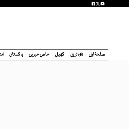
صفحۂ اول
تازہ ترین
کھیل
خاص خبریں
پاکستان
انٹ