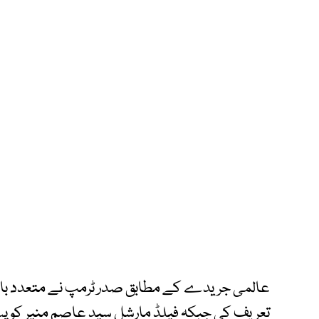
عالمی جریدے کے مطابق صدر ٹرمپ نے متعدد بار
تعریف کی جبکہ فیلڈ مارشل سید عاصم منیر کو پسند