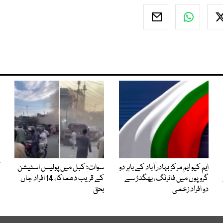
ایم کیو ایم مرکز بہادر آباد کے باہر دو
سوات؛ کبل میں پولیس اسٹیشن
گروپوں میں فائرنگ، بھگدڑ سے
کے قریب دھماکا، 14 افراد جاں
دو افراد زخمی
بحق