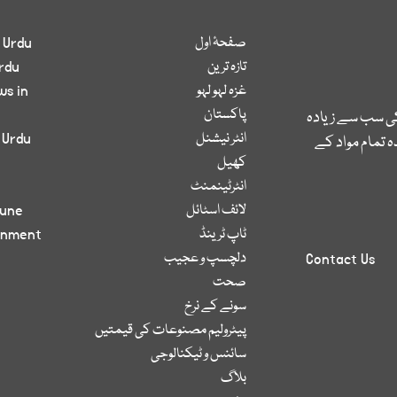
صفحۂ اول
 Urdu
تازہ ترین
rdu
غزہ لہو لہو
ws in
پاکستان
کی سب سے زیادہ
انٹر نیشنل
 Urdu
 تمام مواد کے
کھیل
انٹرٹینمنٹ
لائف اسٹائل
bune
ٹاپ ٹرینڈ
inment
دلچسپ و عجیب
Contact Us
صحت
سونے کے نرخ
پیٹرولیم مصنوعات کی قیمتیں
سائنس و ٹیکنالوجی
بلاگ