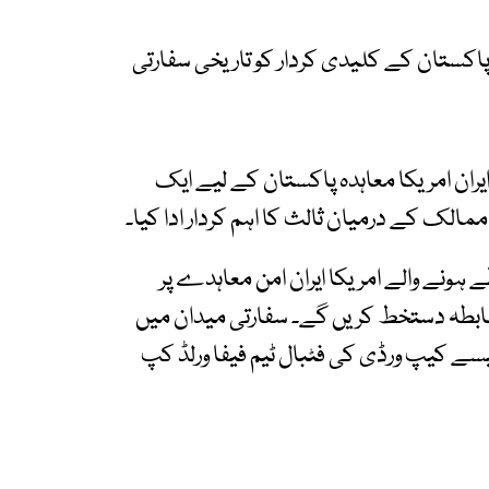
اکستان کے کلیدی کردار کو تاریخی سفارتی
ران امریکا معاہدہ پاکستان کے لیے ایک
الک کے درمیان ثالث کا اہم کردار ادا کیا۔
ہونے والے امریکا ایران امن معاہدے پر
باضابطہ دستخط کریں گے۔ سفارتی میدان میں
یسے کیپ ورڈی کی فٹبال ٹیم فیفا ورلڈ کپ