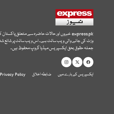
express.pk
خبروں اور حالات حاضرہ سے متعلق پاکستان 
وزٹ کی جانے والی ویب سائٹ ہے۔ اس ویب سائٹ پر شائع شدہ
جملہ حقوق بحق ایکسپریس میڈیا گروپ محفوظ ہیں۔
ایکسپریس کے بارے میں
ضابطہ اخلاق
Privacy Policy