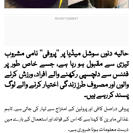
حالیہ دنوں سوشل میڈیا پر ’’پروفی‘‘ نامی مشروب
تیزی سے مقبول ہو رہا ہے، جسے خاص طور پر
فٹنس سے دلچسپی رکھنے والے افراد، ورزش کرنے
والوں اور مصروف طرزِ زندگی اختیار کرنے والے لوگ
پسند کر رہے ہیں۔
پروفی دراصل کافی اور پروٹین کے امتزاج سے تیار کی جاتی ہے، تاہم
غذائی ماہرین کا کہنا ہے کہ اس کے فوائد اور استعمال کے بارے میں
درست معلومات ہونا ضروری ہے۔