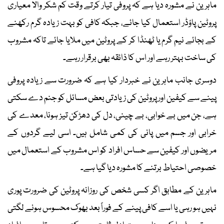
ماہرین نے مشورہ دیا ہے کہ پروفی تیار کرتے وقت کم شکر والا معیاری
پروٹین پاؤڈر استعمال کیا جائے، جبکہ کافی کو بہت زیادہ گرم رکھنے
کے بجائے نیم گرم یا ٹھنڈا کر کے پروٹین میں ملایا جائے تاکہ مشروب
کی ساخت بہتر رہے اور اس کا ذائقہ بھی برقرار رہے۔
دوسری جانب ماہرین نے خبردار کیا ہے کہ ضرورت سے زیادہ پروفی
پینے سے کیفین اور پروٹین کی زیادتی بعض مسائل کو جنم دے سکتی
ہے، جن میں بے خوابی، بے چینی، دل کی دھڑکن تیز ہونا، معدے کی
خرابی اور جسم میں پانی کی کمی شامل ہیں۔ اسی لیے گردوں کے
مریضوں اور کیفین سے حساس افراد کو اس مشروب کے استعمال میں
خصوصی احتیاط برتنے کا مشورہ دیا گیا ہے۔
ماہرین کے مطابق اگر کسی شخص کی روزانہ پروٹین کی ضرورت پوری
نہیں ہو رہی یا اسے کافی پینے کے فوراً بعد بھوک محسوس ہونے لگتی