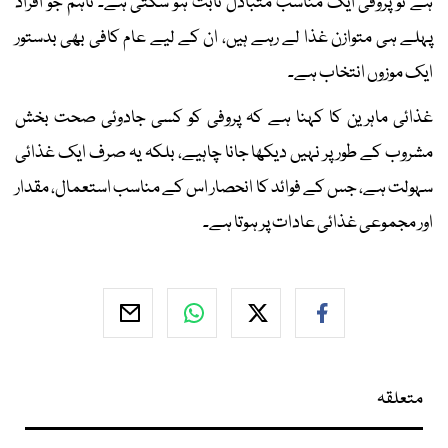
ہے تو پروفی ایک مناسب متبادل ثابت ہو سکتی ہے۔ تاہم جو افراد
پہلے ہی متوازن غذا لے رہے ہیں، ان کے لیے عام کافی بھی بدستور
ایک موزوں انتخاب ہے۔
غذائی ماہرین کا کہنا ہے کہ پروفی کو کسی جادوئی صحت بخش
مشروب کے طور پر نہیں دیکھا جانا چاہیے، بلکہ یہ صرف ایک غذائی
سہولت ہے، جس کے فوائد کا انحصار اس کے مناسب استعمال، مقدار
اور مجموعی غذائی عادات پر ہوتا ہے۔
متعلقہ