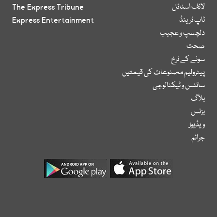
لائف اسٹائل
The Express Tribune
ٹاپ ٹرینڈ
Express Entertainment
دلچسپ و عجیب
صحت
سونے کے نرخ
پیٹرولیم مصنوعات کی قیمتیں
سائنس و ٹیکنالوجی
بلاگ
بزنس
ویڈیوز
جرائم