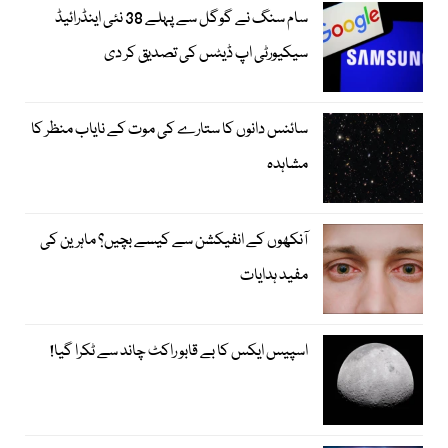
سام سنگ نے گوگل سے پہلے 38 نئی اینڈرائیڈ
سیکیورٹی اپ ڈیٹس کی تصدیق کر دی
سائنس دانوں کا ستارے کی موت کے نایاب منظر کا
مشاہدہ
آنکھوں کے انفیکشن سے کیسے بچیں؟ ماہرین کی
مفید ہدایات
اسپیس ایکس کا بے قابو راکٹ چاند سے ٹکرا گیا!