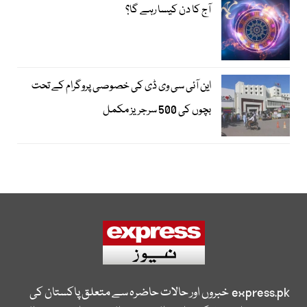
آج کا دن کیسا رہے گا؟
این آئی سی وی ڈی کی خصوصی پروگرام کے تحت
بچوں کی 500 سرجریز مکمل
express.pk
خبروں اور حالات حاضرہ سے متعلق پاکستان کی