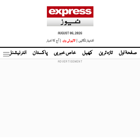
AUGUST 06, 2026
اشتہار لگائیں |
لائیو ٹی وی
| آج کا اخبار
صفحۂ اول
تازہ ترین
کھیل
خاص خبریں
پاکستان
انٹر نیشنل
ٹا