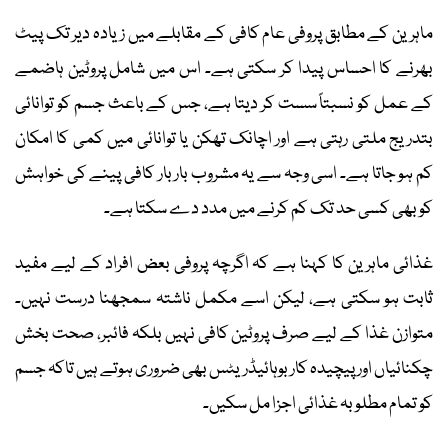
ماہرین کے مطابق پروفی عام کافی کے مقابلے میں زیادہ دیر تک پیٹ
بھرنے کا احساس پیدا کر سکتی ہے۔ اس میں شامل پروٹین ہاضمے
کے عمل کو نسبتاً سست کر دیتا ہے، جس کے باعث جسم کو توانائی
بتدریج ملتی رہتی ہے اور اچانک تھکن یا توانائی میں کمی کا امکان
کم ہو جاتا ہے۔ اسی وجہ سے یہ مشروب بار بار کافی پینے کی خواہش
کو بھی کسی حد تک کم کرنے میں مدد دے سکتا ہے۔
غذائی ماہرین کا کہنا ہے کہ اگرچہ پروفی بعض افراد کے لیے مفید
ثابت ہو سکتی ہے، لیکن اسے مکمل ناشتہ سمجھنا درست نہیں۔
متوازن غذا کے لیے صرف پروٹین کافی نہیں بلکہ فائبر، صحت بخش
چکنائیاں اور پیچیدہ کاربوہائیڈریٹس بھی ضروری ہوتے ہیں تاکہ جسم
کو تمام مطلوبہ غذائی اجزا مل سکیں۔