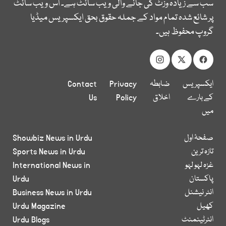
سب سے زیادہ وزٹ کی جانے والی ویب سائٹ ہے۔ اس ویب سائٹ
پر شائع شدہ تمام مواد کے جملہ حقوق بحق ایکسپریس میڈیا
گروپ محفوظ ہیں۔
ایکسپریس
ضابطہ
Privacy
Contact
کے بارے
اخلاق
Policy
Us
میں
صفحۂ اول
Showbiz News in Urdu
تازہ ترین
Sports News in Urdu
غزہ لہو لہو
International News in
پاکستان
Urdu
انٹر نیشنل
Business News in Urdu
کھیل
Urdu Magazine
انٹرٹینمنٹ
Urdu Blogs