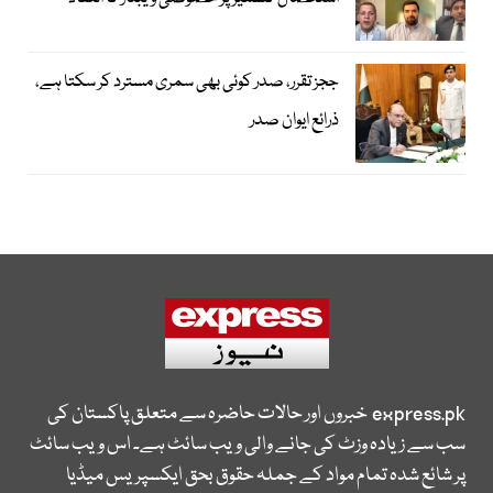
ججز تقرر، صدر کوئی بھی سمری مسترد کر سکتا ہے،
ذرائع ایوان صدر
express.pk
خبروں اور حالات حاضرہ سے متعلق پاکستان کی
سب سے زیادہ وزٹ کی جانے والی ویب سائٹ ہے۔ اس ویب سائٹ
پر شائع شدہ تمام مواد کے جملہ حقوق بحق ایکسپریس میڈیا