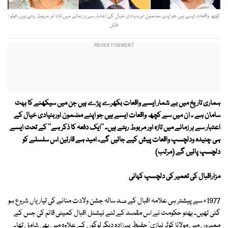
کچھ واقعات ایسے ہیں جو اپنے مضمون اوربنیادی خیال کے اعتبار سے ہر زمانے میں تازہ اور مربوط رہتے ہیں۔ فوٹو :
فائل
ہماری تاریخ میں بے شمار ایسے واقعات بکھرے پڑے ہیں جن میں سیکھنے کا بہت
سامان ہے ۔ ان میں سے کچھ واقعات ایسے ہیں جو اپنے مضمون اوربنیادی خیال کے
اعتبار سے ہر زمانے میں تازہ اور مربوط رہتے ہیں۔ ''ایک دفعہ کا ذکر ہے'' کے تحت ایسے
ہی چنیدہ ودلچسپ واقعات پیش کیے جائیں گے۔ امید ہے قارئین اس سلسلے کو
دلچسپ پائیں گے (مرتب)
مزاراقبال کی تعمیر کی دلچسپ کہانی
1977ء سے پیشتر ہی علامہ اقبال کے صد سالہ جشن ولادت منانے کی تیاریاں شروع ہو
گئی تھیں۔ بھٹو حکومت نے اس مقصد کے لئے نیشنل اقبال کمیٹی قائم کی جس کے
ممبروں میں مولانا کوثر نیازی' حفیظ پیرزادہ دیگر لوگوں کے علاوہ میں بھی شامل تھا۔