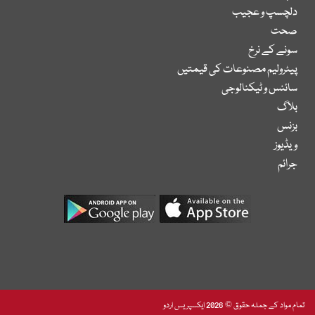
دلچسپ و عجیب
صحت
سونے کے نرخ
پیٹرولیم مصنوعات کی قیمتیں
سائنس و ٹیکنالوجی
بلاگ
بزنس
ویڈیوز
جرائم
تمام مواد کے جملہ حقوق © 2026 ایکسپریس اردو