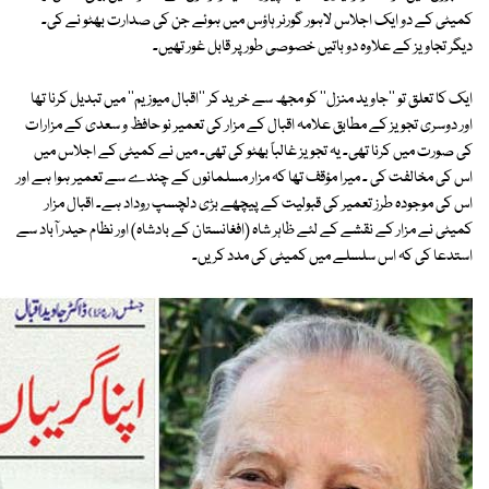
کمیٹی کے دو ایک اجلاس لاہور گورنر ہاؤس میں ہوئے جن کی صدارت بھٹو نے کی۔
دیگر تجاویز کے علاوہ دو باتیں خصوصی طور پر قابل غور تھیں۔
ایک کا تعلق تو ''جاوید منزل'' کو مجھ سے خرید کر ''اقبال میوزیم'' میں تبدیل کرنا تھا
اور دوسری تجویز کے مطابق علامہ اقبال کے مزار کی تعمیر نو حافظ و سعدی کے مزارات
کی صورت میں کرنا تھی۔ یہ تجویز غالباً بھٹو کی تھی۔ میں نے کمیٹی کے اجلاس میں
اس کی مخالفت کی ۔ میرا مؤقف تھا کہ مزار مسلمانوں کے چندے سے تعمیر ہوا ہے اور
اس کی موجودہ طرز تعمیر کی قبولیت کے پیچھے بڑی دلچسپ روداد ہے۔ اقبال مزار
کمیٹی نے مزار کے نقشے کے لئے ظاہر شاہ (افغانستان کے بادشاہ) اور نظام حیدر آباد سے
استدعا کی کہ اس سلسلے میں کمیٹی کی مدد کریں۔