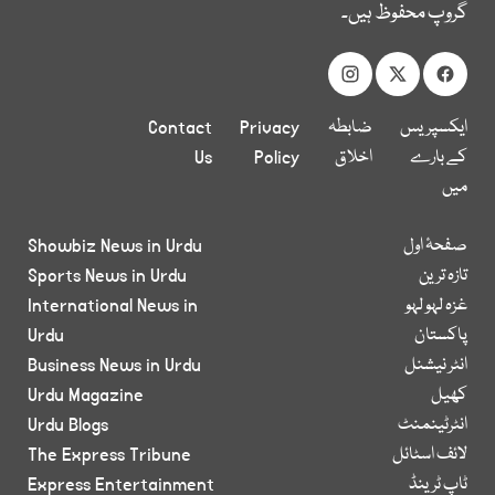
گروپ محفوظ ہیں۔
ایکسپریس
ضابطہ
Privacy
Contact
کے بارے
اخلاق
Policy
Us
میں
صفحۂ اول
Showbiz News in Urdu
تازہ ترین
Sports News in Urdu
غزہ لہو لہو
International News in
پاکستان
Urdu
انٹر نیشنل
Business News in Urdu
کھیل
Urdu Magazine
انٹرٹینمنٹ
Urdu Blogs
لائف اسٹائل
The Express Tribune
ٹاپ ٹرینڈ
Express Entertainment