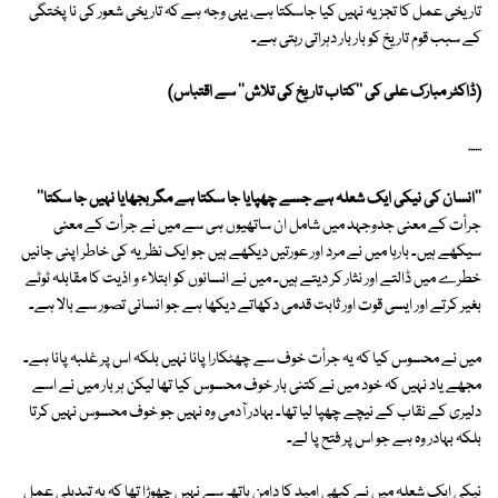
تاریخی عمل کا تجزیہ نہیں کیا جاسکتا ہے، یہی وجہ ہے کہ تاریخی شعور کی نا پختگی
کے سبب قوم تاریخ کو بار بار دہراتی رہتی ہے۔
(ڈاکٹر مبارک علی کی ''کتاب تاریخ کی تلاش'' سے اقتباس)
......
''انسان کی نیکی ایک شعلہ ہے جسے چھپایا جا سکتا ہے مگر بجھایا نہیں جا سکتا''
جرأت کے معنی جدوجہد میں شامل ان ساتھیوں ہی سے میں نے جرأت کے معنی
سیکھے ہیں۔ بارہا میں نے مرد اور عورتیں دیکھے ہیں جو ایک نظریہ کی خاطر اپنی جانیں
خطرے میں ڈالتے اور نثار کر دیتے ہیں۔ میں نے انسانوں کو ابتلاء و اذیت کا مقابلہ ٹوٹے
بغیر کرتے اور ایسی قوت اور ثابت قدمی دکھاتے دیکھا ہے جو انسانی تصور سے بالا ہے۔
میں نے محسوس کیا کہ یہ جرأت خوف سے چھٹکارا پانا نہیں بلکہ اس پر غلبہ پانا ہے۔
مجھے یاد نہیں کہ خود میں نے کتنی بار خوف محسوس کیا تھا لیکن ہر بار میں نے اسے
دلیری کے نقاب کے نیچے چھپا لیا تھا۔ بہادر آدمی وہ نہیں جو خوف محسوس نہیں کرتا
بلکہ بہادر وہ ہے جو اس پر فتح پا لے۔
نیکی ایک شعلہ میں نے کبھی امید کا دامن ہاتھ سے نہیں چھوڑا تھا کہ یہ تبدیلی عمل