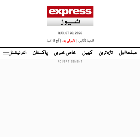
AUGUST 06, 2026
اشتہار لگائیں |
لائیو ٹی وی
| آج کا اخبار
صفحۂ اول
تازہ ترین
کھیل
خاص خبریں
پاکستان
انٹر نیشنل
ٹا