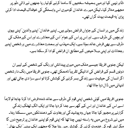
ظاہر نہیں کیا اور میں ہمیشہ سختیوں کا سامنا کرنے کو تیار رہا جنھوں نے ذاتی طور پر
مجھے متاثر کیا۔ لیکن میرے خاندان کو میری اس وابستگی کی خوفناک قیمت ادا کرنی
پڑی' یہ قیمت بہت گراں تھی۔
زندگی میں ہر انسان کے جڑواں فرائض ہوتے ہیں... اپنے خاندان' اپنے والدین' اپنی بیوی
اور بچوں کی طرف سے... اور اس پر اس کے عوام' اس کے معاشرے اور اس کے ملک کی
طرف سے بھی فرض عائد ہوتا ہے۔ ایک مہذب اور ہمدرد معاشرے میں ہر شخص اپنے
رجحانات اور اپنی صلاحیتوں کے مطابق ان فرائض کو ادا کر سکتا ہے۔
لیکن جنوبی افریقا جیسے ملک میں میری پیدائش اور رنگ کے شخص کے لیے ان
دونوں قسم کے فرائض کی ادائیگی تقریباً ناممکن تھی۔ جنوبی افریقا میں رنگ دار شخص
اگر انسان کی حیثیت سے زندگی بسر کرنے کی کوشش کرتا تو اسے سزا دی جاتی تھی اور
تنہائی میں ڈال دیا جاتا تھا۔
جنوبی افریقا میں کوئی شخص اپنی قوم کی طرف سے عائد شدہ فرض ادا کرنا چاہتا تو لازماً
اسے اس کے خاندان اور اس کے گھر سے جدا کر دیا جاتا اور ایک الگ تھلگ زندگی
گزارنے پر مجبور کیا جاتا جہاں وہ پوشیدگی اور بغاوت کے دھندلکوں میں سسکتا رہتا۔
میں نے شروع ہی میں یہ راستہ نہیں چنا تھا کہ اپنی قوم کو اپنے خاندان پر ترجیح دوں گا
مگر اپنی قوم کی خدمت کرنے کی کوشش میں پتا چلا کہ مجھے ایک بیٹے' ایک بھائی'