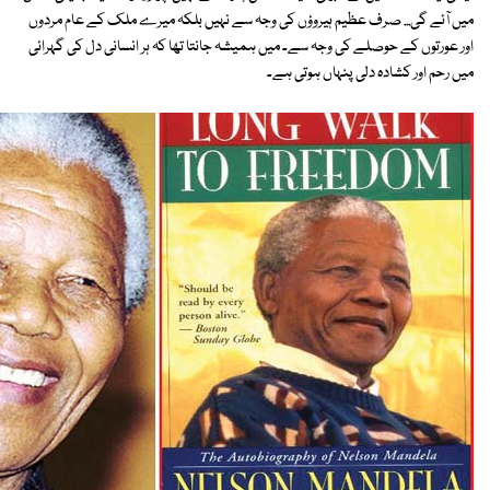
میں آئے گی... صرف عظیم ہیروؤں کی وجہ سے نہیں بلکہ میرے ملک کے عام مردوں
اور عورتوں کے حوصلے کی وجہ سے۔ میں ہمیشہ جانتا تھا کہ ہر انسانی دل کی گہرائی
میں رحم اور کشادہ دلی پنہاں ہوتی ہے۔