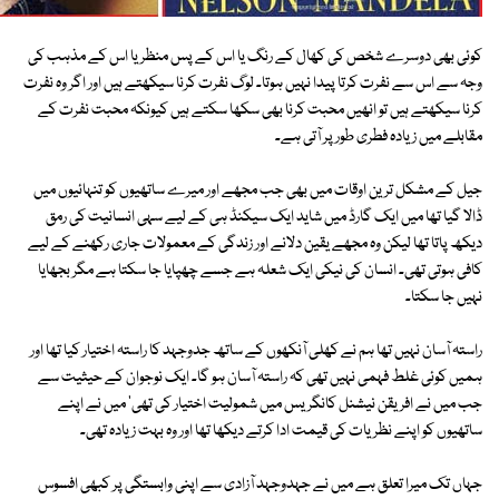
کوئی بھی دوسرے شخص کی کھال کے رنگ یا اس کے پس منظر یا اس کے مذہب کی
وجہ سے اس سے نفرت کرتا پیدا نہیں ہوتا۔ لوگ نفرت کرنا سیکھتے ہیں اور اگر وہ نفرت
کرنا سیکھتے ہیں تو انھیں محبت کرنا بھی سکھا سکتے ہیں کیونکہ محبت نفرت کے
مقابلے میں زیادہ فطری طور پر آتی ہے۔
جیل کے مشکل ترین اوقات میں بھی جب مجھے اور میرے ساتھیوں کو تنہائیوں میں
ڈالا گیا تھا میں ایک گارڈ میں شاید ایک سیکنڈ ہی کے لیے سہی انسانیت کی رمق
دیکھ پاتا تھا لیکن وہ مجھے یقین دلانے اور زندگی کے معمولات جاری رکھنے کے لیے
کافی ہوتی تھی۔ انسان کی نیکی ایک شعلہ ہے جسے چھپایا جا سکتا ہے مگر بجھایا
نہیں جا سکتا۔
راستہ آسان نہیں تھا ہم نے کھلی آنکھوں کے ساتھ جدوجہد کا راستہ اختیار کیا تھا اور
ہمیں کوئی غلط فہمی نہیں تھی کہ راستہ آسان ہو گا۔ ایک نوجوان کے حیثیت سے
جب میں نے افریقن نیشنل کانگریس میں شمولیت اختیار کی تھی' میں نے اپنے
ساتھیوں کو اپنے نظریات کی قیمت ادا کرتے دیکھا تھا اور وہ بہت زیادہ تھی۔
جہاں تک میرا تعلق ہے میں نے جہدوجہد آزادی سے اپنی وابستگی پر کبھی افسوس