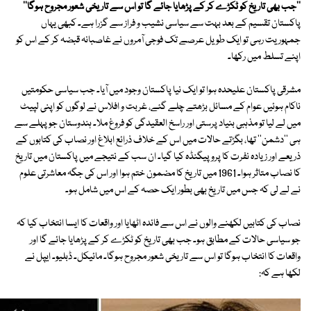
''جب بھی تاریخ کو ٹکڑے کر کے پڑھایا جائے گا تو اس سے تاریخی شعور مجروح ہوگا''
پاکستان تقسیم کے بعد بہت سے سیاسی نشیب و فراز سے گزرا ہے۔ کبھی یہاں
جمہوریت رہی تو ایک طویل عرصے تک فوجی آمروں نے غاصبانہ قبضہ کر کے اس کو
اپنے تسلط میں رکھا۔
مشرقی پاکستان علیحدہ ہوا تو ایک نیا پاکستان وجود میں آیا۔ جب سیاسی حکومتیں
ناکام ہوئیں عوام کے مسائل بڑھتے چلے گئے، غربت و افلاس نے لوگوں کو اپنی لپیٹ
میں لے لیا تو مذہبی بنیاد پرستی اور راسخ العقیدگی کو فروغ ملا۔ ہندوستان جو پہلے سے
ہی ''دشمن'' تھا، بگڑتے حالات میں اس کے خلاف ذرائع ابلاغ اور نصاب کی کتابوں کے
ذریعے اور زیادہ نفرت کا پروپیگنڈہ کیا گیا۔ ان سب کے نتیجے میں پاکستان میں تاریخ
کا نصاب متاثر ہوا۔ 1961 میں تاریخ کا مضمون ختم ہوا اور اس کی جگہ معاشرتی علوم
نے لے لی کہ جس میں تاریخ بھی بطور ایک حصہ کے اس میں شامل ہو۔
نصاب کی کتابیں لکھنے والوں نے اس سے فائدہ اٹھایا اور واقعات کا ایسا انتخاب کیا کہ
جو سیاسی حالات کے مطابق ہو۔ جب بھی تاریخ کو ٹکڑے کر کے پڑھایا جائے گا اور
واقعات کا انتخاب ہوگا تو اس سے تاریخی شعور مجروح ہوگا۔ مائیکل۔ ڈبلیو۔ ایپل نے
لکھا ہے کہ: