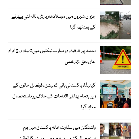
جڑواں شہروں میں موسلادھار بارش، نالہ لئی بپھرنے
کے بعد تھم گیا
احمد پور شرقیہ، دو موٹر سائیکلوں میں تصادم، 2 افراد
جاں بحق، 3 زخمی
کینیڈا، پاکستانی ہائی کمیشن، قونصل خانوں کے
زیر اہتمام بھارتی اقدامات کے خلاف یوم استحصال
منایا گیا
واشنگٹن میں سفارت خانہ پاکستان میں یوم
استحصال کشمیر پر خصوصی ویبنار کا انعقاد