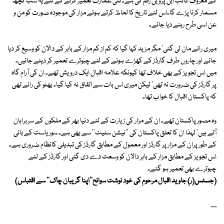
کے معروف کاتب ابن پرویں رقم کی ہے۔ نئی عمارت تعمیر کرنے کے لئے یہ سب کچھ
مسمار کرنا پڑے گا۔اس لئے تاریخ کا لحاظ کرتے ہوئے مزار کی موجودہ صورت کو من و
عن اسی طرح رہنے دیا جائے۔
میری رائے مان لی گئی' مگر مزید کہا گیا کہ کم از کم مزار کے باہر کے دالان کو وسیع کر دیا
جائے اور چاروں طرف گارڈز کے کھڑے ہونے کے لئے چبوترے تعمیر کر دیئے جائیں۔
میں اس تجویز کے بھی خلاف تھا کیونکہ علامہ اقبال ایک درویش تھے۔ ان کی آرام گاہ
پر گارڈز کی ضرورت نہ تھی' لیکن میری اس بات سے اتفاق نہ کیا گیا۔ بھٹو کی رائے تھی
کہ پاکستان اقبال کا خواب تھا۔
وہ مصور پاکستان تھے۔ ان کے مزار کی زیارت کے لئے دنیا بھر کے ملکوں کے سربراہان
آتے ہیں' لہٰذا ان کا تعلق پاکستان کی ''نیشن سٹیٹ'' سے بھی ہے۔ سوریاست کے بانی
کے طور پران کے مزار پر گارڈز اور معمول کے مطابق گارڈز کی تبدیلی کانظام ضروری ہے۔
اس تجویز کے مطابق مزار کے باہر دالان کو وسعت دے دی گئی اور گارڈز کے لئے
چبوترے بھی تعمیر ہو گئے۔
(جسٹس(ر) جاوید اقبال مرحوم کی خود نوشت سوانح''اپنا گریبان چاک'' سے اقتباس)
......