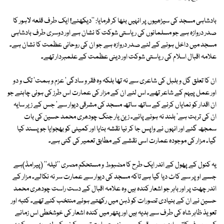
بادشاہی مسجد کی سیڑھیوں پر انہیں بٹھا کر فرمایا: ''دیکھئے! ایک طرف قلعہ لاہور کا
صدر دروازہ ہے جو مسلمانوں کی ریاستی شوکت کا نشان ہے اور دوسری طرف بادشاہی
مسجد میں داخل ہونے کے لئے صدر دروازہ ہے جو ان کی روحانی عظمت کا نشان ہے۔
علامہ اقبال اسلام کی ریاستی شوکت اور دینی عظمت کے علمبردار تھے۔
ان کا تعلق گل و بلبل کی شاعری سے نہ تھا بلکہ وہ فقر و سادگی' عزم و ہمت' تگ و دو
اور عمل پیہم کے شاعر تھے۔ اس لئے ان کے مزار کی عمارت اس طرز کی ہونی چاہئے جو
ان اقدار کو نمایاں کرنے کے ساتھ ساتھ مسجد کی مشرقی دیوار سے' جس کے زیر سایہ
ان کی تربت ہے' بلند نہ ہونے پائے۔ زین یار جنگ چودھری محمد حسین کی بات
سمجھ گئے اور انہوں نے واپس جا کر نیا نقشہ بنایا اور کمیٹی کو بھجوایا جو پسند کیا
گیا۔ مزار کی موجودہ عمارت اسی نقشے کے مطابق تعمیر کی گئی ہے۔
یہ کنول کے پھول کے اندر ایک طرح کا مضبوط و مستحکم مصری ''ٹیلہ'' (پیرامڈ)ہے
جسے اوپر سے کاٹ دیا گیا ہے تاکہ مسجد کی دیوار سے عمارت سر نہ نکالے۔ مزار کے
اندر چھت پر اور باہر جو اشعار کندہ ہیں وہ علامہ اقبال کے دست راست چودھری محمد
حسین نے ان کے بنیادی تصورات کو ذہن میں رکھتے ہوئے منتخب کئے تھے۔ کتبہ اور
تعویذ ظاہر شاہ کی طرف سے ہدیہ ہیں اور پتھر میں کندہ اشعار کی خوشخطی اس زمانے