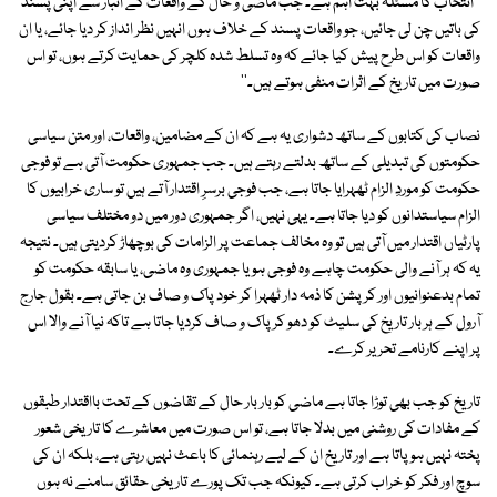
''انتخاب کا مسئلہ بہت اہم ہے۔ جب ماضی و حال کے واقعات کے انبار سے اپنی پسند
کی باتیں چن لی جائیں، جو واقعات پسند کے خلاف ہوں انہیں نظر انداز کر دیا جائے، یا ان
واقعات کو اس طرح پیش کیا جائے کہ وہ تسلط شدہ کلچر کی حمایت کرتے ہوں، تو اس
صورت میں تاریخ کے اثرات منفی ہوتے ہیں۔''
نصاب کی کتابوں کے ساتھ دشواری یہ ہے کہ ان کے مضامین، واقعات، اور متن سیاسی
حکومتوں کی تبدیلی کے ساتھ بدلتے رہتے ہیں۔ جب جمہوری حکومت آتی ہے تو فوجی
حکومت کو موردِ الزام ٹھہرایا جاتا ہے، جب فوجی برسرِ اقتدار آتے ہیں تو ساری خرابیوں کا
الزام سیاستدانوں کو دیا جاتا ہے۔ یہی نہیں، اگر جمہوری دور میں دو مختلف سیاسی
پارٹیاں اقتدار میں آتی ہیں تو وہ مخالف جماعت پر الزامات کی بوچھاڑ کردیتی ہیں۔ نتیجہ
یہ کہ ہر آنے والی حکومت چاہے وہ فوجی ہو یا جمہوری وہ ماضی، یا سابقہ حکومت کو
تمام بدعنوانیوں اور کرپشن کا ذمہ دار ٹھہرا کر خود پاک و صاف بن جاتی ہے۔ بقول جارج
آرول کے ہر بار تاریخ کی سلیٹ کو دھو کر پاک و صاف کردیا جاتا ہے تاکہ نیا آنے والا اس
پر اپنے کارنامے تحریر کرے۔
تاریخ کو جب بھی توڑا جاتا ہے ماضی کو بار بار حال کے تقاضوں کے تحت بااقتدار طبقوں
کے مفادات کی روشنی میں بدلا جاتا ہے، تو اس صورت میں معاشرے کا تاریخی شعور
پختہ نہیں ہو پاتا ہے اور تاریخ ان کے لیے رہنمائی کا باعث نہیں رہتی ہے، بلکہ ان کی
سوچ اور فکر کو خراب کرتی ہے۔ کیونکہ جب تک پورے تاریخی حقائق سامنے نہ ہوں