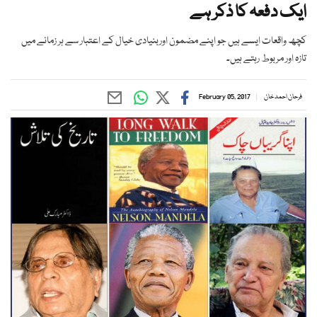
ایک دفعہ کا ذکر ہے
کچھ واقعات ایسے ہیں جو اپنے مضمون اوربنیادی خیال کے اعتبار سے ہر زمانے میں
تازہ اور مربوط رہتے ہیں۔
فرحان احمد خان
February 05, 2017