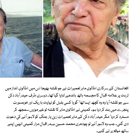
افغانستان کے سرکاری اطالوی ماہر تعمیرات نے جو نقشہ بھیجا اس میں اطالوی انداز میں
تربت پر علامہ اقبال کا مجسمہ ہاتھ باندھے لٹایا گیا تھا۔ دوسری طرف حیدر آباد دکن
سے جو نقشہ آیا وہ وہ کچھ ایسا تھا' گویا کسی بلبل کو نہایت باریک اور خوبصورت
پنجرے میں بند کر دیا ہو۔ کمیٹی نے اطالوی ماہر کا نقشہ تو غیر موزوں سمجھ کر
مسترد کر دیا' مگر حیدر آباد دکن کے ماہر تعمیرات زین یار جنگ کو لاہور آنے کی دعوت
دی گئی۔ جب وہ لاہور آئے تو چودھری محمد حسین صدر اقبال مزار کمیٹی انہیں اپنے
ساتھ موقع پر لے گئے۔