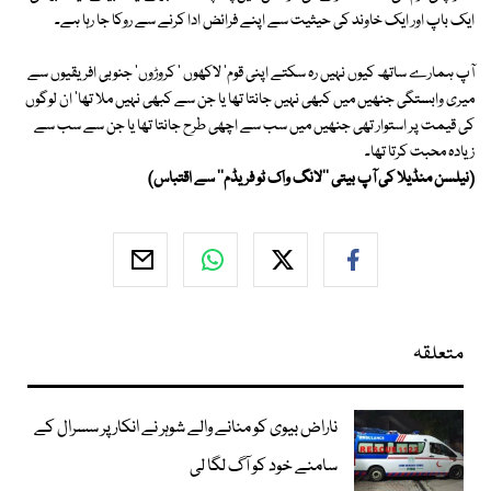
ایک باپ اور ایک خاوند کی حیثیت سے اپنے فرائض ادا کرنے سے روکا جا رہا ہے۔
آپ ہمارے ساتھ کیوں نہیں رہ سکتے اپنی قوم' لاکھوں ' کروڑوں' جنوبی افریقیوں سے
میری وابستگی جنھیں میں کبھی نہیں جانتا تھا یا جن سے کبھی نہیں ملا تھا' ان لوگوں
کی قیمت پر استوار تھی جنھیں میں سب سے اچھی طرح جانتا تھا یا جن سے سب سے
زیادہ محبت کرتا تھا۔
(نیلسن منڈیلا کی آپ بیتی ''لانگ واک ٹو فریڈم'' سے اقتباس)
متعلقہ
ناراض بیوی کو منانے والے شوہر نے انکار پر سسرال کے
سامنے خود کو آگ لگا لی