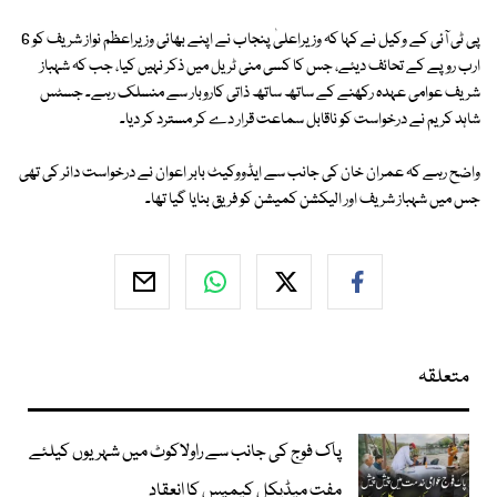
پی ٹی آئی کے وکیل نے کہا کہ وزیراعلیٰ پنجاب نے اپنے بھائی وزیراعظم نواز شریف کو 6
ارب روپے کے تحائف دیئے، جس کا کسی منی ٹریل میں ذکر نہیں کیا، جب کہ شہباز
شریف عوامی عہدہ رکھنے کے ساتھ ساتھ ذاتی کاروبار سے منسلک رہے۔ جسٹس
شاہد کریم نے درخواست کو ناقابل سماعت قرار دے کر مسترد کر دیا۔
واضح رہے کہ عمران خان کی جانب سے ایڈووکیٹ بابر اعوان نے درخواست دائر کی تھی
جس میں شہباز شریف اور الیکشن کمیشن کو فریق بنایا گیا تھا۔
متعلقہ
پاک فوج کی جانب سے راولاکوٹ میں شہریوں کیلئے
مفت میڈیکل کیمپس کا انعقاد