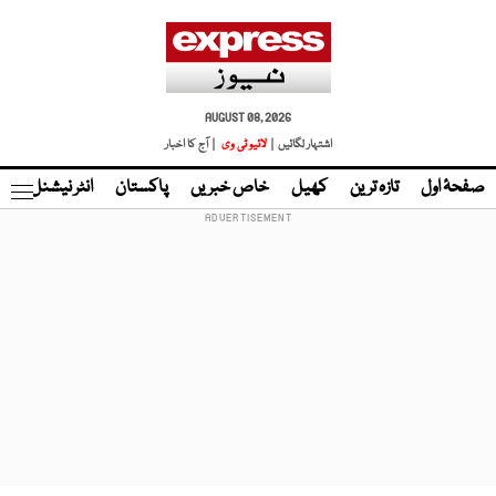
AUGUST 08, 2026
اشتہار لگائیں |
لائیو ٹی وی
| آج کا اخبار
صفحۂ اول
تازہ ترین
کھیل
خاص خبریں
پاکستان
انٹر نیشنل
ٹا