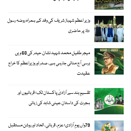
وزیر اعظم شہباز شریف کی وفد کے ہمراہ روضہ رسول
ﷺ پر حاضری
میجر طفیل محمد شہید نشان حیدر کی 68 ویں
برسی آج منائی جارہی ہے، صدر اور وزیراعظم کا خراج
عقیدت
تقسیمِ ہند سے آزادیٔ پاکستان تک؛ قربانیوں اور
ہجرت کی داستان عینی شاہد کی زبانی
79واں یومِ آزادی؛ عزم، قربانی، اتحاد اور روشن مستقبل