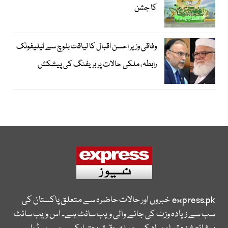
کا جشن
وفاقی وزیر احسن اقبال کا لیاقت بلوچ سے ٹیلیفونک
رابطہ، ملکی حالات پر بریفنگ کی پیشکش
express.pk
خبروں اور حالات حاضرہ سے متعلق پاکستان کی
سب سے زیادہ وزٹ کی جانے والی ویب سائٹ ہے۔ اس ویب سائٹ