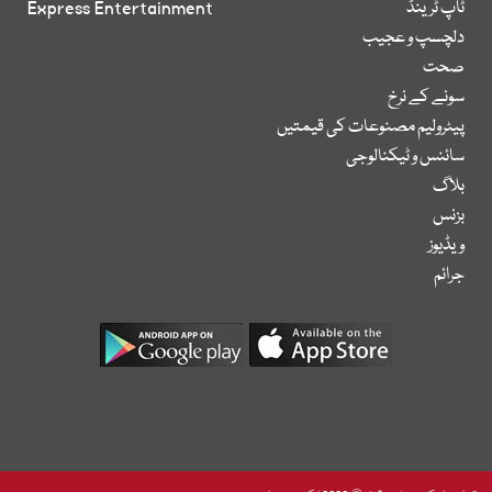
ٹاپ ٹرینڈ
Express Entertainment
دلچسپ و عجیب
صحت
سونے کے نرخ
پیٹرولیم مصنوعات کی قیمتیں
سائنس و ٹیکنالوجی
بلاگ
بزنس
ویڈیوز
جرائم