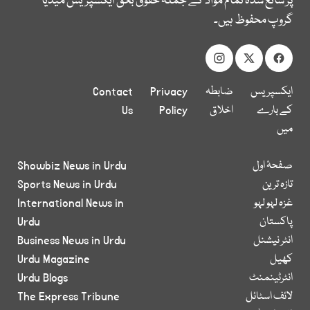
پر شائع شدہ تمام مواد کے جملہ حقوق بحق ایکسپریس میڈیا
گروپ محفوظ ہیں۔
ایکسپریس
ضابطہ
Privacy
Contact
کے بارے
اخلاق
Policy
Us
میں
صفحۂ اول
Showbiz News in Urdu
تازہ ترین
Sports News in Urdu
غزہ لہو لہو
International News in
پاکستان
Urdu
انٹر نیشنل
Business News in Urdu
کھیل
Urdu Magazine
انٹرٹینمنٹ
Urdu Blogs
لائف اسٹائل
The Express Tribune