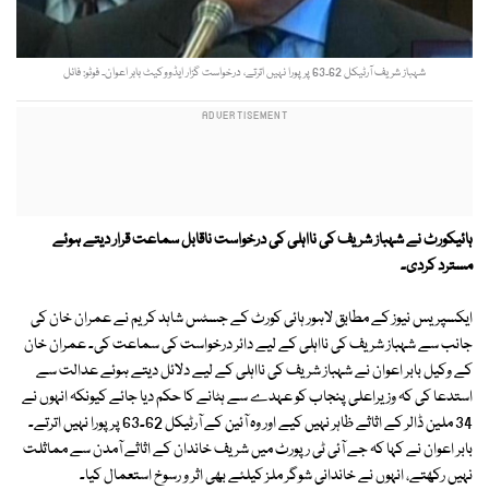
شہباز شریف آرٹیکل 62۔63 پر پورا نہیں اترتے، درخواست گزار ایڈووکیٹ بابر اعوان۔ فوٹو: فائل
ہائیکورٹ نے شہباز شریف کی نااہلی کی درخواست ناقابل سماعت قرار دیتے ہوئے
مسترد کردی۔
ایکسپریس نیوز کے مطابق لاہور ہائی کورٹ کے جسٹس شاہد کریم نے عمران خان کی
جانب سے شہباز شریف کی نااہلی کے لیے دائر درخواست کی سماعت کی۔ عمران خان
کے وکیل بابر اعوان نے شہباز شریف کی نااہلی کے لیے دلائل دیتے ہوئے عدالت سے
استدعا کی کہ وزیراعلی پنجاب کو عہدے سے ہٹانے کا حکم دیا جائے کیونکہ انہوں نے
34 ملین ڈالر کے اثاثے ظاہر نہیں کیے اور وہ آئین کے آرٹیکل 62۔63 پر پورا نہیں اترتے۔
بابر اعوان نے کہا کہ جے آئی ٹی رپورٹ میں شریف خاندان کے اثاثے آمدن سے مماثلت
نہیں رکھتے، انہوں نے خاندانی شوگر ملز کیلئے بھی اثر و رسوخ استعمال کیا۔