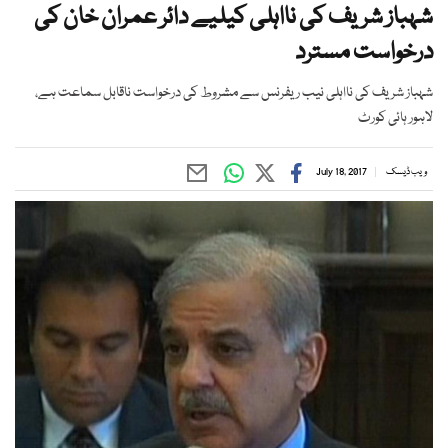
شہباز شریف کی نااہلی کیلیے دائر عمران خان کی
درخواست مسترد
شہباز شریف کی نااہلی نیب ریفرنس سے مشروط کی درخواست ناقابل سماعت ہے،
لاہور ہائی کورٹ
ویب ڈیسک
July 18, 2017