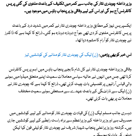
وزیر داخلہ چوہدری نثار کی جانب سے
کمر میں تکلیف کے باعث ملتوی کی گئی پریس
کانفرنس آج ہو گی اور اس کے لیے وفاقی وزیر پنجاب ہاؤس میں موجود ہیں۔
ایکسپریس نیوز کے مطابق وزیر داخلہ چوہدری نثار نے کمر میں شدید درد کے باعث
پریس کانفرنس ملتوی کر دی تھی جو آج دوبارہ دوبارہ ہو گئی۔ ذرائع کا کہنا ہے کہ ڈاکٹرز
نے چوہدری نثار کو آرام کا مشورہ دیا تھا۔
اس خبر کو بھی پڑھیں :
(ن) لیگ کی چوہدری نثار کو منانے کی کوششیں تیز
وفاقی وزیرداخلہ چوہدری نثار نے کل شام 5 بجے پنجاب ہاؤس میں اہم پریس کانفرنس
کرنا تھی جس میں انہوں نے حالیہ سیاسی معاملات سمیت اپنے متعلق میڈیا میں ہونے
والی قیاس آرائیوں پر تفصیلی بات چیت کرنی تھی۔ ذرائع کا کہنا ہے کہ چوہدری نثار نے
(ن) لیگ سے ناراضگی کے باعث عہدے سے مستعفیٰ ہونے سمیت مختلف
معاملات پر بھی بات کرنی تھی۔
دوسری جانب مسلم لیگ (ن) کی قیادت چوہدری نثار کو منانے کے لیے کوششوں میں
مصروف ہے اور وزیر داخلہ کے وزیراعظم سے براہ راست رابطے کے لیے کوششیں جاری
ہیں۔ گزشتہ روز وزیراعلیٰ پنجاب شہباز شریف نے چوہدری نثار کو ٹیلی فون کیا لیکن
دونوں کی بات نہ ہو سکی۔