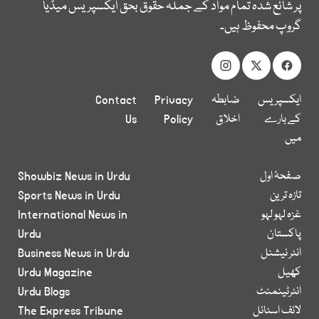
پر شائع شدہ تمام مواد کے جملہ حقوق بحق ایکسپریس میڈیا
گروپ محفوظ ہیں۔
ایکسپریس
ضابطہ
Privacy
Contact
کے بارے
اخلاق
Policy
Us
میں
صفحۂ اول
Showbiz News in Urdu
تازہ ترین
Sports News in Urdu
غزہ لہو لہو
International News in
پاکستان
Urdu
انٹر نیشنل
Business News in Urdu
کھیل
Urdu Magazine
انٹرٹینمنٹ
Urdu Blogs
لائف اسٹائل
The Express Tribune