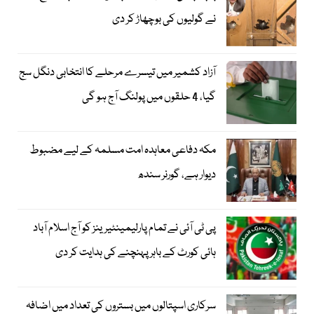
نے گولیوں کی بوچھاڑ کر دی
آزاد کشمیر میں تیسرے مرحلے کا انتخابی دنگل سج
گیا، 4 حلقوں میں پولنگ آج ہو گی
مکہ دفاعی معاہدہ امت مسلمہ کے لیے مضبوط
دیوار ہے، گورنر سندھ
پی ٹی آئی نے تمام پارلیمینٹیرینز کو آج اسلام آباد
ہائی کورٹ کے باہر پہنچنے کی ہدایت کر دی
سرکاری اسپتالوں میں بستروں کی تعداد میں اضافہ