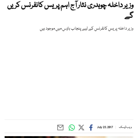
وزیر داخلہ چوہدری نثار آج اہم پریس کانفرنس کریں
گے
وزیر داخلہ پریس کانفرنس کے لیے پنجاب ہاؤس میں موجود ہیں
ویب ڈیسک
July 23, 2017