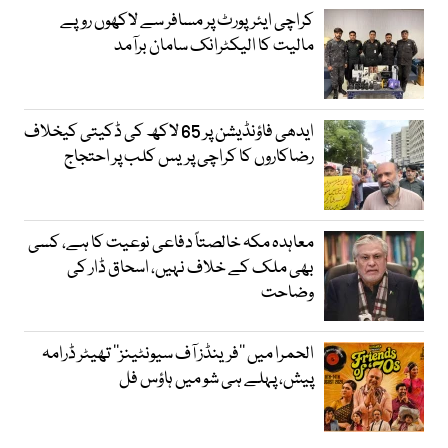
کراچی ایئرپورٹ پر مسافر سے لاکھوں روپے
مالیت کا الیکٹرانک سامان برآمد
ایدھی فاؤنڈیشن پر 65 لاکھ کی ڈکیتی کیخلاف
رضاکاروں کا کراچی پریس کلب پر احتجاج
معاہدہ مکہ خالصتاً دفاعی نوعیت کا ہے، کسی
بھی ملک کے خلاف نہیں، اسحاق ڈار کی
وضاحت
الحمرا میں ’’فرینڈز آف سیونٹینز‘‘ تھیٹر ڈرامہ
پیش، پہلے ہی شو میں ہاؤس فل