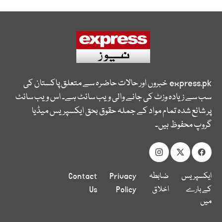
express.pk
خبروں اور حالات حاضرہ سے متعلق پاکستان کی
سب سے زیادہ وزٹ کی جانے والی ویب سائٹ ہے۔ اس ویب سائٹ
پر شائع شدہ تمام مواد کے جملہ حقوق بحق ایکسپریس میڈیا
گروپ محفوظ ہیں۔
ایکسپریس
ضابطہ
Privacy
Contact
کے بارے
اخلاق
Policy
Us
میں