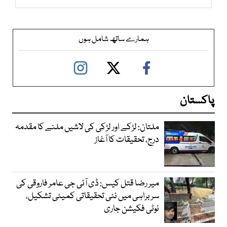
ہمارے ساتھ شامل ہوں
پاکستان
ملتان: لڑکے اور لڑکی کی لاشیں ملنے کا مقدمہ
درج، تحقیقات کا آغاز
میر رضا قتل کیس: ڈی آئی جی عامر فاروقی کی
سربراہی میں نئی تحقیقاتی کمیٹی تشکیل،
نوٹی فکیشن جاری