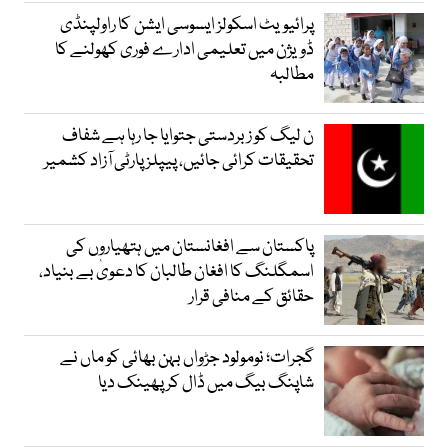
پرائیویٹ اسکولز ایسوسی ایشن کا راولپنڈی
ڈویژن میں تعلیمی ادارے فوری کھولنے کا
مطالبہ
ن لیگ کو زبردستی جتوایا جا رہا ہے شفاف
تحقیقات کرائی جائیں، پیپلز پارٹی آزاد کشمیر
پاکستان سے افغانستان میں ہتھیاروں کی
اسمگلنگ کا افغان طالبان کا دعویٰ بے بنیاد،
حقائق کے منافی قرار
گجرات؛ نومولود جڑواں بہن بھائی کو ماں نے
شاپنگ بیگ میں ڈال کر پھینک دیا