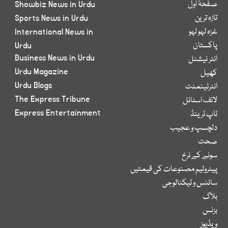
صفحۂ اول
Showbiz News in Urdu
تازہ ترین
Sports News in Urdu
غزہ لہو لہو
International News in
پاکستان
Urdu
Business News in Urdu
انٹر نیشنل
Urdu Magazine
کھیل
Urdu Blogs
انٹرٹینمنٹ
The Express Tribune
لائف اسٹائل
Express Entertainment
ٹاپ ٹرینڈ
دلچسپ و عجیب
صحت
سونے کے نرخ
پیٹرولیم مصنوعات کی قیمتیں
سائنس و ٹیکنالوجی
بلاگ
بزنس
ویڈیوز