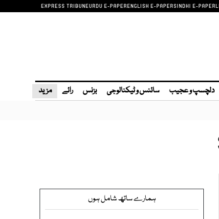
EXPRESS TRIBUNE
URDU E-PAPER
ENGLISH E-PAPER
SINDHI E-PAPER
L
دلچسپ و عجیب
سائنس و ٹیکنالوجی
بزنس
رائے
مزید
ہمارے ساتھ شامل ہوں