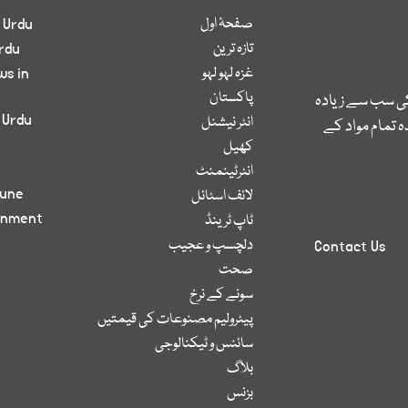
صفحۂ اول
 Urdu
تازہ ترین
rdu
غزہ لہو لہو
ws in
پاکستان
کی سب سے زیادہ
 Urdu
انٹر نیشنل
 تمام مواد کے
کھیل
انٹرٹینمنٹ
bune
لائف اسٹائل
inment
ٹاپ ٹرینڈ
دلچسپ و عجیب
Contact Us
صحت
سونے کے نرخ
پیٹرولیم مصنوعات کی قیمتیں
سائنس و ٹیکنالوجی
بلاگ
بزنس