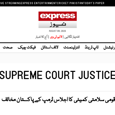
IVE STREAMING
EXPRESS ENTERTAINMENT
CRICKET PAKISTAN
TODAY'S PAPER
AUGUST 08, 2026
اشتہار لگائیں |
| آج کا اخبار
ر نیشنل
ٹاپ ٹرینڈ
انٹرٹینمنٹ
لائف اسٹائل
فیکٹ چیک
صحت
SUPREME COURT JUSTIC
قومی سلامتی کمیٹی کا اجلاس ٹرمپ کے پاکستان مخالف