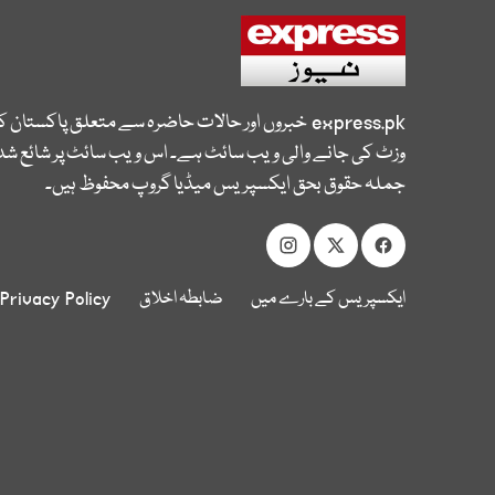
express.pk
خبروں اور حالات حاضرہ سے متعلق پاکستان 
وزٹ کی جانے والی ویب سائٹ ہے۔ اس ویب سائٹ پر شائع شدہ
جملہ حقوق بحق ایکسپریس میڈیا گروپ محفوظ ہیں۔
ایکسپریس کے بارے میں
ضابطہ اخلاق
Privacy Policy