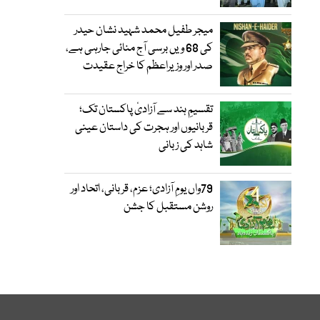
میجر طفیل محمد شہید نشان حیدر
کی 68 ویں برسی آج منائی جارہی ہے،
صدر اور وزیراعظم کا خراج عقیدت
تقسیمِ ہند سے آزادیٔ پاکستان تک؛
قربانیوں اور ہجرت کی داستان عینی
شاہد کی زبانی
79واں یومِ آزادی؛ عزم، قربانی، اتحاد اور
روشن مستقبل کا جشن