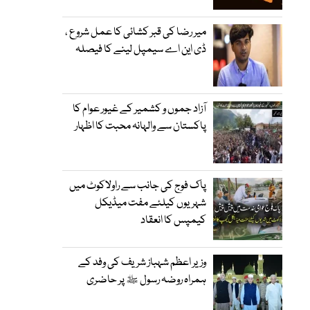
میر رضا کی قبر کشائی کا عمل شروع ،
ڈی این اے سیمپل لینے کا فیصلہ
آزاد جموں و کشمیر کے غیور عوام کا
پاکستان سے والہانہ محبت کا اظہار
پاک فوج کی جانب سے راولاکوٹ میں
شہریوں کیلئے مفت میڈیکل
کیمپس کا انعقاد
وزیر اعظم شہباز شریف کی وفد کے
ہمراہ روضہ رسول ﷺ پر حاضری