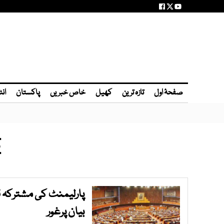
صفحۂ اول
تازہ ترین
کھیل
خاص خبریں
پاکستان
انٹ
E
پارلیمنٹ کی مشترکہ 
بیان پرغور