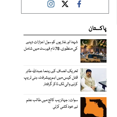
پاکستان
شہدا اور غازیوں کو سول اعزازات دینے
کی منظوری، 78 نام فہرست میں شامل
تحریک انصاف کے رہنما عبداللہ طاہر
قتل کیس میں اہم پیشرفت، ہنی ٹریپ
کرنے والی ٹک ٹاکر گرفتار
سوات: جہانزیب کالج میں طالب علم
نے خودکشی کرلی