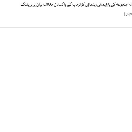
 جنجوعہ کی پارلیمانی رہنماؤں کو ٹرمپ کے پاکستان مخالف بیان پر بریفنگ