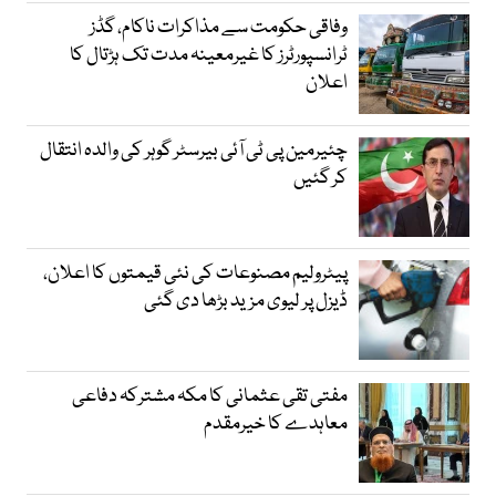
وفاقی حکومت سے مذاکرات ناکام، گڈز
ٹرانسپورٹرز کا غیرمعینہ مدت تک ہڑتال کا
اعلان
چئیرمین پی ٹی آئی بیرسٹر گوہر کی والدہ انتقال
کر گئیں
پیٹرولیم مصنوعات کی نئی قیمتوں کا اعلان،
ڈیزل پر لیوی مزید بڑھا دی گئی
مفتی تقی عثمانی کا مکہ مشترکہ دفاعی
معاہدے کا خیرمقدم