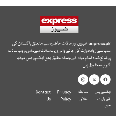
express.pk
خبروں اور حالات حاضرہ سے متعلق پاکستان کی
سب سے زیادہ وزٹ کی جانے والی ویب سائٹ ہے۔ اس ویب سائٹ
پر شائع شدہ تمام مواد کے جملہ حقوق بحق ایکسپریس میڈیا
گروپ محفوظ ہیں۔
ایکسپریس
ضابطہ
Privacy
Contact
کے بارے
اخلاق
Policy
Us
میں