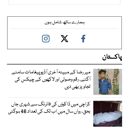
ہمارے ساتھ شامل ہوں
پاکستان
میر رضا کے مبینہ آخری آڈیو پیغامات سامنے
آگئے، رقم وصولی اور لاکھوں کے چیکس کی
تجاویز بھی دیں
کراچی میں ڈاکوؤں کی فائرنگ سے شہری جاں
بحق، رواں سال میں اب تک کی تعداد 46 ہوگئی