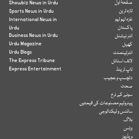
صفحۂ اول
Showbiz News in Urdu
تازہ ترین
Sports News in Urdu
غزہ لہو لہو
International News in
پاکستان
Urdu
Business News in Urdu
انٹر نیشنل
Urdu Magazine
کھیل
Urdu Blogs
انٹرٹینمنٹ
The Express Tribune
لائف اسٹائل
Express Entertainment
ٹاپ ٹرینڈ
دلچسپ و عجیب
صحت
سونے کے نرخ
پیٹرولیم مصنوعات کی قیمتیں
سائنس و ٹیکنالوجی
بلاگ
بزنس
ویڈیوز