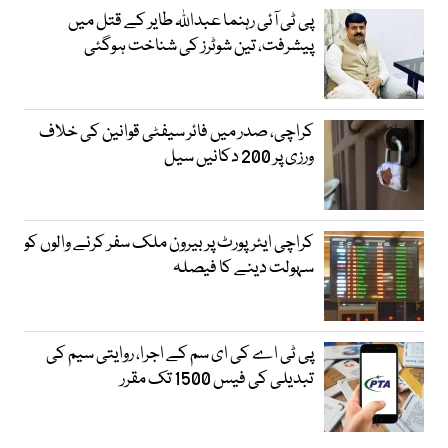
پی ٹی آئی رہنما عبداللہ طایر کے قتل میں
پیشرفت، تین شوٹرز کی شناخت ہوگئی
کراچی، صدر میں فائر سیفٹی قوانین کی خلاف
ورزی پر 200 دکانیں سیل
کراچی ایئرپورٹ پر بیرون ملک سفر کرنے والوں کو
سہولت دینے کا فیصلہ
پی ٹی اے کی ای سم کے اجرا، روایتی سیم کی
تبدیلی کی فیس 1500 تک مقرر