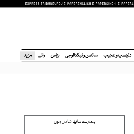
EXPRESS TRIBUNE
URDU E-PAPER
ENGLISH E-PAPER
SINDHI E-PAPER
L
دلچسپ و عجیب
سائنس و ٹیکنالوجی
بزنس
رائے
مزید
ہمارے ساتھ شامل ہوں