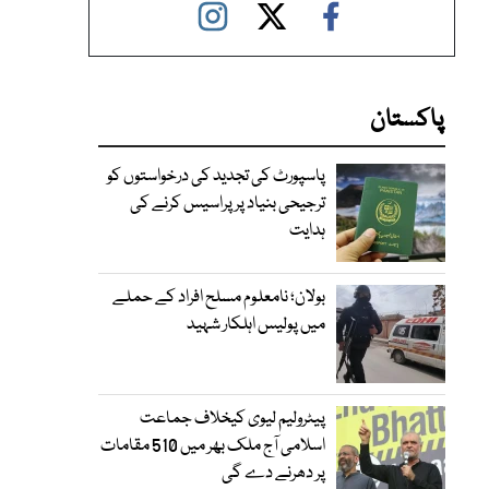
پاکستان
پاسپورٹ کی تجدید کی درخواستوں کو
ترجیحی بنیاد پر پراسیس کرنے کی
ہدایت
بولان؛ نامعلوم مسلح افراد کے حملے
میں پولیس اہلکار شہید
پیٹرولیم لیوی کیخلاف جماعت
اسلامی آج ملک بھر میں 510 مقامات
پر دھرنے دے گی