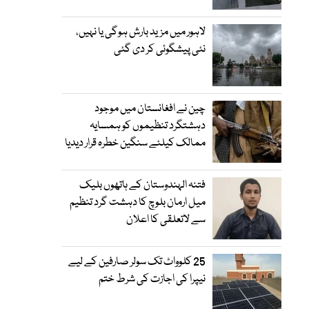
لاہور میں مزید بارش ہوگی یا نہیں،
نئی پیشگوئی کر دی گئی
چین نے افغانستان میں موجود
دہشتگرد تنظیموں کو ہمسایہ
ممالک کیلئے سنگین خطرہ قرار دیدیا
فتنہ الہندوستان کے ہاتھوں بلیک
میل ارمان بلوچ کا دہشت گرد تنظیم
سے لاتعلقی کا اعلان
25 کلوواٹ تک سولر صارفین کے لیے
نیپرا کی اجازت کی شرط ختم