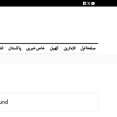
صفحۂ اول
تازہ ترین
کھیل
خاص خبریں
پاکستان
انٹ
und