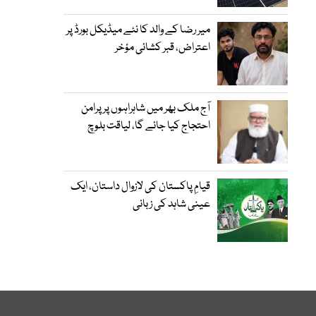
میر رضا کے والد کا نئے میڈیکل بورڈ پر
اعتراض، قبر کشائی مؤخر
آج ملک بھر میں شاہراہوں پر پرامن
احتجاج کیا جائے گا، لیاقت بلوچ
قیامِ پاکستان کی لازوال داستان، ایک
عینی شاہد کی زبانی