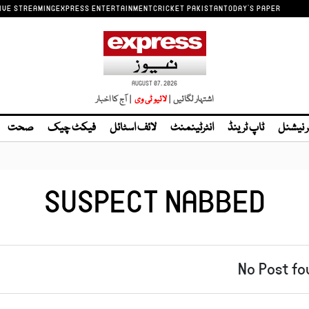
IVE STREAMING
EXPRESS ENTERTAINMENT
CRICKET PAKISTAN
TODAY'S PAPER
AUGUST 07, 2026
اشتہار لگائیں |
لائیو ٹی وی
| آج کا اخبار
ر نیشنل
ٹاپ ٹرینڈ
انٹرٹینمنٹ
لائف اسٹائل
فیکٹ چیک
صحت
SUSPECT NABBED
No Post fo