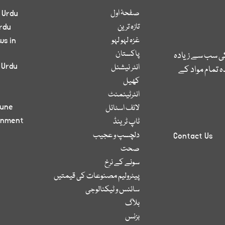
صفحۂ اول
 Urdu
تازہ ترین
rdu
غزہ لہو لہو
ws in
پاکستان
کی سب سے زیادہ
 Urdu
انٹر نیشنل
 تمام مواد کے
کھیل
انٹرٹینمنٹ
bune
لائف اسٹائل
inment
ٹاپ ٹرینڈ
دلچسپ و عجیب
Contact Us
صحت
سونے کے نرخ
پیٹرولیم مصنوعات کی قیمتیں
سائنس و ٹیکنالوجی
بلاگ
بزنس