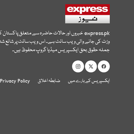
express.pk
خبروں اور حالات حاضرہ سے متعلق پاکستان 
وزٹ کی جانے والی ویب سائٹ ہے۔ اس ویب سائٹ پر شائع شدہ
جملہ حقوق بحق ایکسپریس میڈیا گروپ محفوظ ہیں۔
ایکسپریس کے بارے میں
ضابطہ اخلاق
Privacy Policy