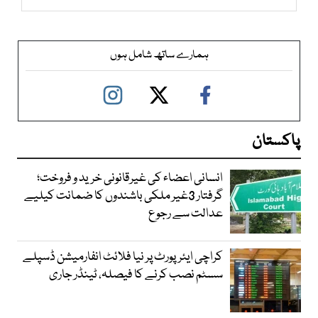
ہمارے ساتھ شامل ہوں
پاکستان
انسانی اعضاء کی غیرقانونی خرید و فروخت؛
گرفتار 3غیر ملکی باشندوں کا ضمانت کیلیے
عدالت سے رجوع
کراچی ایئرپورٹ پر نیا فلائٹ انفارمیشن ڈسپلے
سسٹم نصب کرنے کا فیصلہ، ٹینڈر جاری