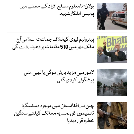
بولان؛ نامعلوم مسلح افراد کے حملے میں
پولیس اہلکار شہید
پیٹرولیم لیوی کیخلاف جماعت اسلامی آج
ملک بھر میں 510 مقامات پر دھرنے دے گی
لاہور میں مزید بارش ہوگی یا نہیں، نئی
پیشگوئی کر دی گئی
چین نے افغانستان میں موجود دہشتگرد
تنظیموں کو ہمسایہ ممالک کیلئے سنگین
خطرہ قرار دیدیا