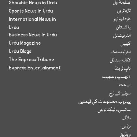
صفحۂ اول
Showbiz News in Urdu
تازہ ترین
Sports News in Urdu
غزہ لہو لہو
International News in
پاکستان
Urdu
Business News in Urdu
انٹر نیشنل
Urdu Magazine
کھیل
Urdu Blogs
انٹرٹینمنٹ
The Express Tribune
لائف اسٹائل
Express Entertainment
ٹاپ ٹرینڈ
دلچسپ و عجیب
صحت
سونے کے نرخ
پیٹرولیم مصنوعات کی قیمتیں
سائنس و ٹیکنالوجی
بلاگ
بزنس
ویڈیوز