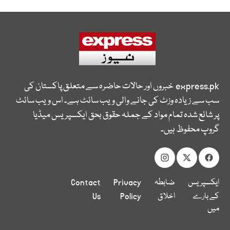
express.pk
خبروں اور حالات حاضرہ سے متعلق پاکستان کی
سب سے زیادہ وزٹ کی جانے والی ویب سائٹ ہے۔ اس ویب سائٹ
پر شائع شدہ تمام مواد کے جملہ حقوق بحق ایکسپریس میڈیا
گروپ محفوظ ہیں۔
ایکسپریس
ضابطہ
Privacy
Contact
کے بارے
اخلاق
Policy
Us
میں