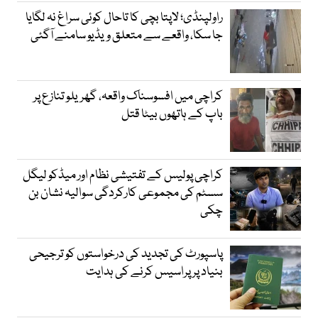
راولپنڈی؛ لاپتا بچی کا تاحال کوئی سراغ نہ لگایا
جا سکا، واقعے سے متعلق ویڈیو سامنے آگئی
کراچی میں افسوسناک واقعہ، گھریلو تنازع پر
باپ کے ہاتھوں بیٹا قتل
کراچی پولیس کے تفتیشی نظام اور میڈکو لیگل
سسٹم کی مجموعی کارکردگی سوالیہ نشان بن
چکی
پاسپورٹ کی تجدید کی درخواستوں کو ترجیحی
بنیاد پر پراسیس کرنے کی ہدایت