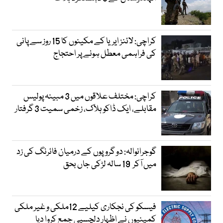
کراچی: لائنز ایریا کے مکینوں کا 15 روز سے پانی
کی فراہمی معطل ہونے پر احتجاج
کراچی: مختلف علاقوں میں 3 مبینہ پولیس
مقابلے، ایک ڈاکو ہلاک، زخمی سمیت 3 گرفتار
گوجرانوالہ: دو گروپوں کے درمیان فائرنگ کی زد
میں آکر 19 سالہ لڑکی جاں بحق
فیسکو کی نجکاری کیلیے 12ملکی و غیر ملکی
کمپنیوں نے اظہارِ دلچسپی جمع کروا دیا