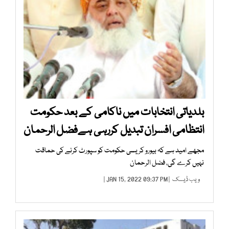
بلدیاتی انتخابات میں ناکامی کے بعد حکومت
انتظامی افسران تبدیل کررہی ہےفضل الرحمان
مجھے امید ہے کہ بیورو کریسی حکومت کو سپورٹ کرنے کی حماقت
نہیں کرے گی، فضل الرحمان
ویب ڈیسک
| JAN 15, 2022 09:37 PM |