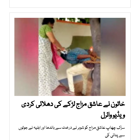
خاتون نے عاشق مزاج لڑکے کی دھلائی کردی
ویڈیو وائرل
سڑک چھاپ عاشق مزاج کو شوہر نے درخت سے باندھا اور اہلیہ نے جوتوں
سے پٹائی کی