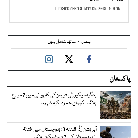
IRSHAD ANSARI
| MAY 05, 2019 11:19 AM |
ہمارے ساتھ شامل ہوں
پاکستان
ہنگو؛ سیکیورٹی فورسز کی کارروائی میں 7خوارج
ہلاک، کیپٹن حمزہ اکرم شہید
آپریشن رَدُّ الفتنہ 3: بلوچستان میں فتنۃ
الہندوستان کے 3 دہشتگرد ہلاک