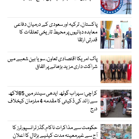
پاکستان، ترکیہ اور سعودی کے درمیان دفاعی
معاہدہ دہائیوں پر محیط تاریخی تعلقات کا
قدرتی ارتقا
پاک امریکا اقتصادی تعاون، سویا بین شعبے میں
شراکت داری مزید بڑھانے پر اتفاق
کراچی: سہراب گوٹھ ایدھی سینٹر میں 65لاکھ
سے زائد کی ڈکیتی کا مقدمہ 4 ملزمان کیخلاف
درج
حکومت سے مذاکرات ناکام،گڈز ٹرانسپورٹرز کا
آج سے غیرمعینہ مدت کیلیے ہڑتال کا اعلان