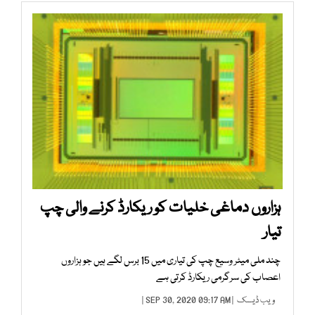
ہزاروں دماغی خلیات کو ریکارڈ کرنے والی چپ
تیار
چند ملی میٹر وسیع چپ کی تیاری میں 15 برس لگے ہیں جو ہزاروں
اعصاب کی سرگرمی ریکارڈ کرتی ہے
ویب ڈیسک
| SEP 30, 2020 09:17 AM |