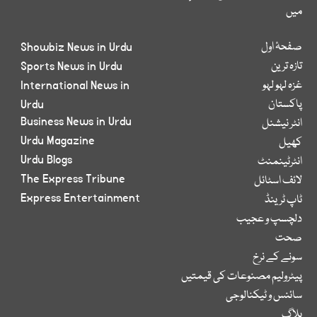
میں
صفحۂ اول
Showbiz News in Urdu
تازہ ترین
Sports News in Urdu
غزہ لہو لہو
International News in
پاکستان
Urdu
Business News in Urdu
انٹر نیشنل
Urdu Magazine
کھیل
Urdu Blogs
انٹرٹینمنٹ
The Express Tribune
لائف اسٹائل
Express Entertainment
ٹاپ ٹرینڈ
دلچسپ و عجیب
صحت
سونے کے نرخ
پیٹرولیم مصنوعات کی قیمتیں
سائنس و ٹیکنالوجی
بلاگ