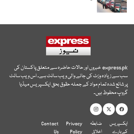
express.pk
خبروں اور حالات حاضرہ سے متعلق پاکستان کی
سب سے زیادہ وزٹ کی جانے والی ویب سائٹ ہے۔ اس ویب سائٹ
پر شائع شدہ تمام مواد کے جملہ حقوق بحق ایکسپریس میڈیا
گروپ محفوظ ہیں۔
ایکسپریس
ضابطہ
Privacy
Contact
کے بارے
اخلاق
Policy
Us