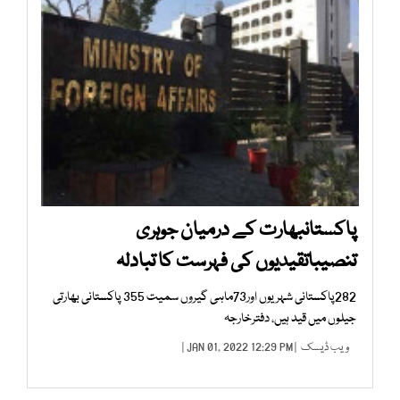
پاکستانبھارت کے درمیان جوہری
تنصیباتقیدیوں کی فہرست کا تبادلہ
282پاکستانی شہریوں اور73ماہی گیروں سمیت 355 پاکستانی بھارتی
جیلوں میں قید ہیں، دفترخارجہ
ویب ڈیسک
| JAN 01, 2022 12:29 PM |