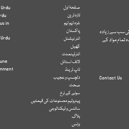
صفحۂ اول
 Urdu
تازہ ترین
rdu
غزہ لہو لہو
ws in
پاکستان
کی سب سے زیادہ
 Urdu
انٹر نیشنل
 تمام مواد کے
کھیل
انٹرٹینمنٹ
bune
لائف اسٹائل
inment
ٹاپ ٹرینڈ
دلچسپ و عجیب
Contact Us
صحت
سونے کے نرخ
پیٹرولیم مصنوعات کی قیمتیں
سائنس و ٹیکنالوجی
بلاگ
بزنس