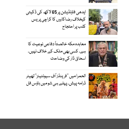
ایدھی فاؤنڈیشن پر 65 لاکھ کی ڈکیتی
کیخلاف رضاکاروں کا کراچی پریس
کلب پر احتجاج
معاہدہ مکہ خالصتاً دفاعی نوعیت کا
ہے، کسی بھی ملک کے خلاف نہیں،
اسحاق ڈار کی وضاحت
الحمرا میں ’’فرینڈز آف سیونٹینز‘‘ تھیٹر
ڈرامہ پیش، پہلے ہی شو میں ہاؤس فل