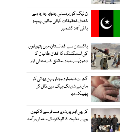
ن لیگ کو زبردستی جتوایا جا رہا ہے
شفاف تحقیقات کرائی جائیں، پیپلز
پارٹی آزاد کشمیر
پاکستان سے افغانستان میں ہتھیاروں
کی اسمگلنگ کا افغان طالبان کا
دعویٰ بے بنیاد، حقائق کے منافی قرار
گجرات؛ نومولود جڑواں بہن بھائی کو
ماں نے شاپنگ بیگ میں ڈال کر
پھینک دیا
کراچی ایئرپورٹ پر مسافر سے لاکھوں
روپے مالیت کا الیکٹرانک سامان برآمد