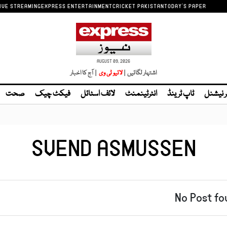
IVE STREAMING
EXPRESS ENTERTAINMENT
CRICKET PAKISTAN
TODAY'S PAPER
AUGUST 09, 2026
اشتہار لگائیں |
| آج کا اخبار
ر نیشنل
ٹاپ ٹرینڈ
انٹرٹینمنٹ
لائف اسٹائل
فیکٹ چیک
صحت
SVEND ASMUSSEN
No Post fo