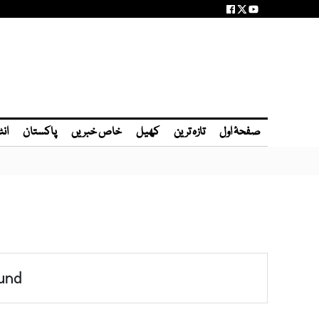
صفحۂ اول
تازہ ترین
کھیل
خاص خبریں
پاکستان
انٹ
und