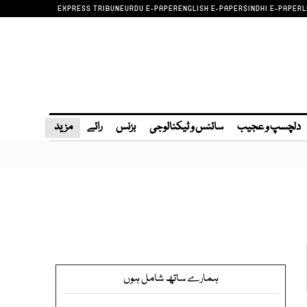
EXPRESS TRIBUNE
URDU E-PAPER
ENGLISH E-PAPER
SINDHI E-PAPER
L
دلچسپ و عجیب
سائنس و ٹیکنالوجی
بزنس
رائے
مزید
ہمارے ساتھ شامل ہوں