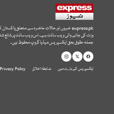
express.pk
خبروں اور حالات حاضرہ سے متعلق پاکستان 
وزٹ کی جانے والی ویب سائٹ ہے۔ اس ویب سائٹ پر شائع شدہ
جملہ حقوق بحق ایکسپریس میڈیا گروپ محفوظ ہیں۔
ایکسپریس کے بارے میں
ضابطہ اخلاق
Privacy Policy