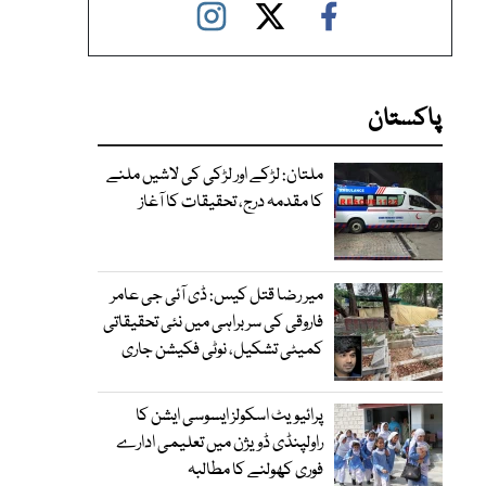
پاکستان
ملتان: لڑکے اور لڑکی کی لاشیں ملنے
کا مقدمہ درج، تحقیقات کا آغاز
میر رضا قتل کیس: ڈی آئی جی عامر
فاروقی کی سربراہی میں نئی تحقیقاتی
کمیٹی تشکیل، نوٹی فکیشن جاری
پرائیویٹ اسکولز ایسوسی ایشن کا
راولپنڈی ڈویژن میں تعلیمی ادارے
فوری کھولنے کا مطالبہ