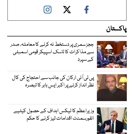
پاکستان
ججز سمری پر دستخط نہ کرنے کا معاملہ، صدر
سے مذاکرات کا ٹاسک اسپیکر قومی اسمبلی
کے سپرد
پی ٹی آئی ارکان کی جانب سے احتجاج کی کال
نظر انداز کرنے پر اکبر ایس بابر کا تبصرہ
وزیراعظم کا ٹیکس اہداف کے حصول کیلیے
انفورسمنٹ اقدامات تیز کرنے کا حکم