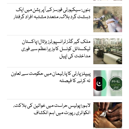
بنوں: سیکیورٹی فورسز کے آپریشن میں ایک
دہشت گرد ہلاک، متعدد مشتبہ افراد گرفتار
ملک گیر گڈز ٹرانسپورٹرز ہڑتال؛ پاکستان
ٹیکسٹائل کونسل کا وزیراعظم سے فوری
مداخلت کی اپیل
پیپلزپارٹی کا پارلیمان میں حکومت سے تعاون
نہ کرنے کا فیصلہ
لاہور؛ پولیس حراست میں خواتین کی ہلاکت،
انکوائری رپورٹ میں اہم انکشاف