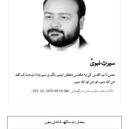
سیرتِ نبویؐ
جس ذاتِ اقدس کی یہ مقدس محفل اپنے رنگ پر ہے وہ ذاتِ مبارک لقد
من اللہ ہے۔ نور من نور اللہ ہے۔
ڈاکٹر محمد طیب خان سنگھانوی
| DEC 22, 2018 08:58 AM |
ہمارے ساتھ شامل ہوں