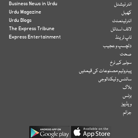
Business News in Urdu
انٹر نیشنل
Urdu Magazine
کھیل
Urdu Blogs
انٹرٹینمنٹ
The Express Tribune
لائف اسٹائل
Express Entertainment
ٹاپ ٹرینڈ
دلچسپ و عجیب
صحت
سونے کے نرخ
پیٹرولیم مصنوعات کی قیمتیں
سائنس و ٹیکنالوجی
بلاگ
بزنس
ویڈیوز
جرائم