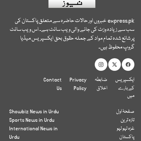
express.pk
خبروں اور حالات حاضرہ سے متعلق پاکستان کی
سب سے زیادہ وزٹ کی جانے والی ویب سائٹ ہے۔ اس ویب سائٹ
پر شائع شدہ تمام مواد کے جملہ حقوق بحق ایکسپریس میڈیا
گروپ محفوظ ہیں۔
ایکسپریس
ضابطہ
Privacy
Contact
کے بارے
اخلاق
Policy
Us
میں
صفحۂ اول
Showbiz News in Urdu
تازہ ترین
Sports News in Urdu
غزہ لہو لہو
International News in
پاکستان
Urdu