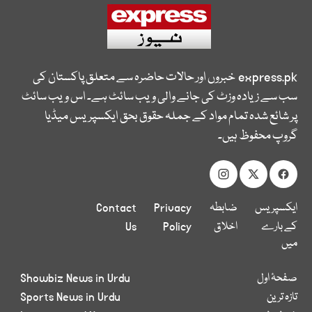
express.pk
خبروں اور حالات حاضرہ سے متعلق پاکستان کی
سب سے زیادہ وزٹ کی جانے والی ویب سائٹ ہے۔ اس ویب سائٹ
پر شائع شدہ تمام مواد کے جملہ حقوق بحق ایکسپریس میڈیا
گروپ محفوظ ہیں۔
ایکسپریس
ضابطہ
Privacy
Contact
کے بارے
اخلاق
Policy
Us
میں
صفحۂ اول
Showbiz News in Urdu
تازہ ترین
Sports News in Urdu