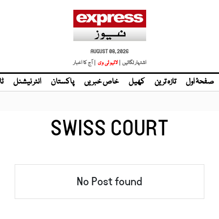
AUGUST 08, 2026
اشتہار لگائیں |
لائیو ٹی وی
| آج کا اخبار
صفحۂ اول
تازہ ترین
کھیل
خاص خبریں
پاکستان
انٹر نیشنل
ٹا
SWISS COURT
No Post found