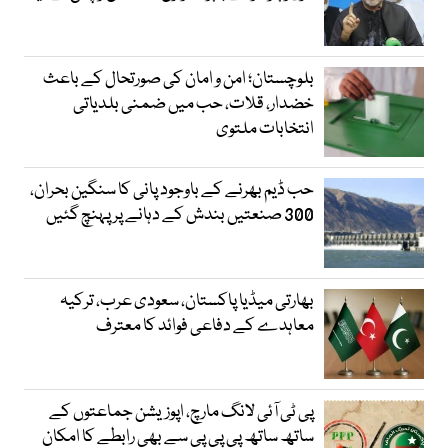
بلوچستان؛ امن و امان کی صورتحال کے باعث
خضدار، قلات، حب میں ضمنی بلدیاتی
انتخابات ملتوی
حب ڈیم بھرنے کے باوجود پانی کا سنگین بحران،
300 صنعتیں بندش کے دہانے پر پہنچ گئیں
بھارتی میڈیا پاکستان، سعودی عرب، ترکیہ
معاہدے کے دفاعی فوائد کا معترف
پی ٹی آئی لانگ مارچ، اپوزیشن جماعتوں کے
ساتھ ساتھ پی پی پی سے بھی رابطے کا امکان