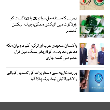
دھرنے کا مسئلہ حل ہوا تو 20 یا 21 اگست کو
راولاکوٹ میں الیکشن ممکن: چیف الیکشن
کمشنر
پاکستان، سعودی عرب اور ترکیہ کے درمیان مکہ
دفاعی معاہدے کو تاریخی سنگ میل قرار،
خصوصی نغمہ جاری
وزارت خارجہ سے دستاویزات کی تصدیق کروانے
والا غیرقانونی نیٹ ورک پکڑا گیا