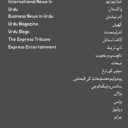
غزہ لہو لہو
International News in
پاکستان
Urdu
Business News in Urdu
انٹر نیشنل
Urdu Magazine
کھیل
Urdu Blogs
انٹرٹینمنٹ
The Express Tribune
لائف اسٹائل
Express Entertainment
ٹاپ ٹرینڈ
دلچسپ و عجیب
صحت
سونے کے نرخ
پیٹرولیم مصنوعات کی قیمتیں
سائنس و ٹیکنالوجی
بلاگ
بزنس
ویڈیوز
جرائم