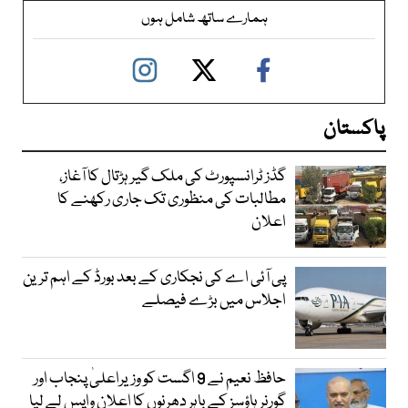
ہمارے ساتھ شامل ہوں
پاکستان
گڈز ٹرانسپورٹ کی ملک گیر ہڑتال کا آغاز،
مطالبات کی منظوری تک جاری رکھنے کا
اعلان
پی آئی اے کی نجکاری کے بعد بورڈ کے اہم ترین
اجلاس میں بڑے فیصلے
حافظ نعیم نے 9 اگست کو وزیراعلیٰ پنجاب اور
گورنر ہاؤسز کے باہر دھرنوں کا اعلان واپس لے لیا