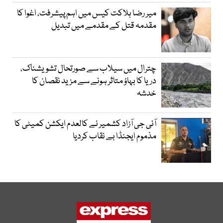
میر رضا ہلاکت کیس میں اہم پیشرفت، اغوا کا
مقدمہ قتل کے مقدمے میں تبدیل
چترال میں سیلاب سے صورتحال تشویشناک،
دریا کا بہاؤ متاثر ہونے سے مزید نقصان کا
خدشہ
آئی جی آزاد کشمیر نے کالعدم ایکشن کمیٹی کا
مذموم ایجنڈا بے نقاب کردیا