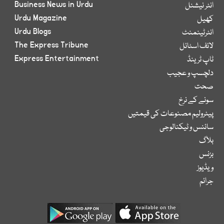
Business News in Urdu
انٹر نیشنل
Urdu Magazine
کھیل
Urdu Blogs
انٹرٹینمنٹ
The Express Tribune
لائف اسٹائل
Express Entertainment
ٹاپ ٹرینڈ
دلچسپ و عجیب
صحت
سونے کے نرخ
پیٹرولیم مصنوعات کی قیمتیں
سائنس و ٹیکنالوجی
بلاگ
بزنس
ویڈیوز
جرائم