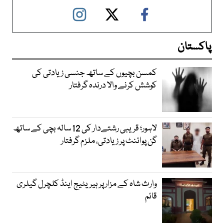
پاکستان
کمسن بچیوں کے ساتھ جنسی زیادتی کی
کوشش کرنے والا درندہ گرفتار
لاہور؛ قریبی رشتےدار کی 12 سالہ بچی کے ساتھ
گن پوائنٹ پر زیادتی، ملزم گرفتار
وارث شاہ کے مزار پر ہیریٹیج اینڈ کلچرل گیلری
قائم