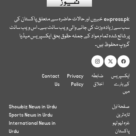
express.pk
خبروں اور حالات حاضرہ سے متعلق پاکستان کی
سب سے زیادہ وزٹ کی جانے والی ویب سائٹ ہے۔ اس ویب سائٹ
پر شائع شدہ تمام مواد کے جملہ حقوق بحق ایکسپریس میڈیا
گروپ محفوظ ہیں۔
ایکسپریس
ضابطہ
Privacy
Contact
کے بارے
اخلاق
Policy
Us
میں
صفحۂ اول
Showbiz News in Urdu
تازہ ترین
Sports News in Urdu
غزہ لہو لہو
International News in
پاکستان
Urdu