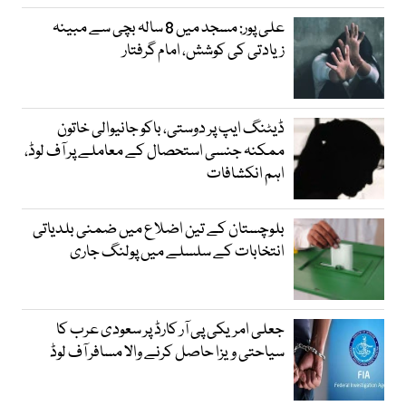
علی پور: مسجد میں 8 سالہ بچی سے مبینہ
زیادتی کی کوشش، امام گرفتار
ڈیٹنگ ایپ پر دوستی، باکو جانیوالی خاتون
ممکنہ جنسی استحصال کے معاملے پر آف لوڈ،
اہم انکشافات
بلوچستان کے تین اضلاع میں ضمنی بلدیاتی
انتخابات کے سلسلے میں پولنگ جاری
جعلی امریکی پی آر کارڈ پر سعودی عرب کا
سیاحتی ویزا حاصل کرنے والا مسافر آف لوڈ