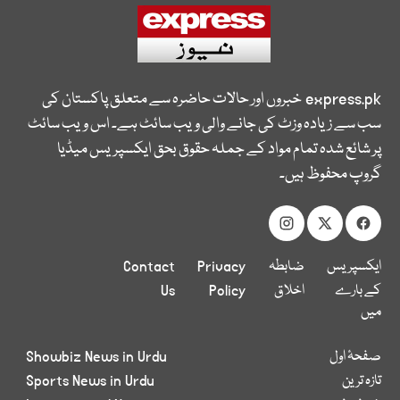
express.pk
خبروں اور حالات حاضرہ سے متعلق پاکستان کی
سب سے زیادہ وزٹ کی جانے والی ویب سائٹ ہے۔ اس ویب سائٹ
پر شائع شدہ تمام مواد کے جملہ حقوق بحق ایکسپریس میڈیا
گروپ محفوظ ہیں۔
ایکسپریس
ضابطہ
Privacy
Contact
کے بارے
اخلاق
Policy
Us
میں
صفحۂ اول
Showbiz News in Urdu
تازہ ترین
Sports News in Urdu