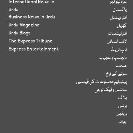
غزہ لہو لہو
International News in
پاکستان
Urdu
Business News in Urdu
انٹر نیشنل
Urdu Magazine
کھیل
Urdu Blogs
انٹرٹینمنٹ
The Express Tribune
لائف اسٹائل
Express Entertainment
ٹاپ ٹرینڈ
دلچسپ و عجیب
صحت
سونے کے نرخ
پیٹرولیم مصنوعات کی قیمتیں
سائنس و ٹیکنالوجی
بلاگ
بزنس
ویڈیوز
جرائم