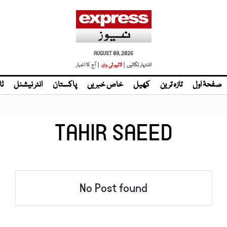
AUGUST 09, 2026
اشتہار لگائیں |
لائیو ٹی وی
| آج کا اخبار
صفحۂ اول
تازہ ترین
کھیل
خاص خبریں
پاکستان
انٹر نیشنل
ٹا
TAHIR SAEED
No Post found