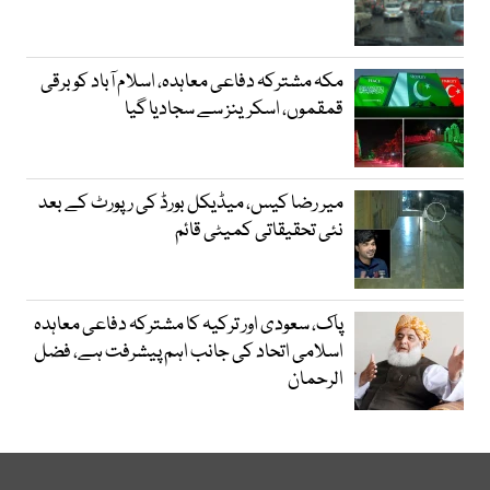
مکہ مشترکہ دفاعی معاہدہ، اسلام آباد کو برقی
قمقموں، اسکرینز سے سجادیا گیا
میر رضا کیس، میڈیکل بورڈ کی رپورٹ کے بعد
نئی تحقیقاتی کمیٹی قائم
پاک، سعودی اور ترکیہ کا مشترکہ دفاعی معاہدہ
اسلامی اتحاد کی جانب اہم پیشرفت ہے، فضل
الرحمان