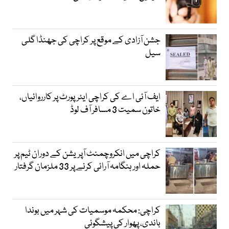
جشن آزادی کے موقع پر کراچی کی جھنڈا گلی
سیل
ایف آئی اے کی کراچی ایئرپورٹ پر کارروائیاں،
خاتون سمیت 3 مسافر آف لوڈ
کراچی میں انکروچمنٹ آپریشن کے دوران ٹیم پر
حملہ اور ہنگامہ آرائی کرنے پر 33 ملزمان گرفتار
کراچی: محکمہ موسمیات کی شہر میں بوندا
باندی، پھوار کی پیشگوئی