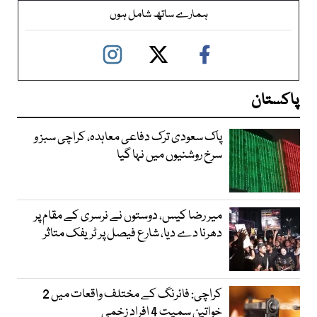
ہمارے ساتھ شامل ہوں
پاکستان
پاک سعودی ترک دفاعی معاہدہ، کراچی سبز و
سرخ روشنیوں میں نہا گیا
میر رضا کیس، دوستوں نے نرسری کے مقام پر
دھرنا دے دیا، شارع فیصل پر ٹریفک متاثر
کراچی: فائرنگ کے مختلف واقعات میں 2
خواتین سمیت 4 افراد زخمی