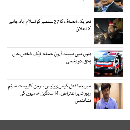
تحریک انصاف کا 27 ستمبر کو اسلام آباد جانے
کا اعلان
بنوں میں مبینہ ڈرون حملہ، ایک شخص جاں
بحق، دو زخمی
میر رضا قتل کیس: پولیس سرجن کا پوسٹ مارٹم
رپورٹ پر اعتراض، 14 سنگین خامیوں کی
نشاندہی