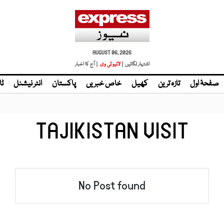
AUGUST 06, 2026
اشتہار لگائیں |
لائیو ٹی وی
| آج کا اخبار
صفحۂ اول
تازہ ترین
کھیل
خاص خبریں
پاکستان
انٹر نیشنل
ٹا
TAJIKISTAN VISIT
No Post found