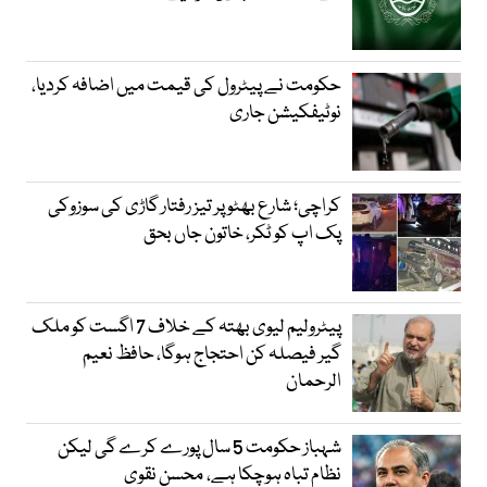
حکومت نے پیٹرول کی قیمت میں اضافہ کردیا،
نوٹیفکیشن جاری
کراچی؛ شارع بھٹو پر تیز رفتار گاڑی کی سوزوکی
پک اپ کو ٹکر، خاتون جاں بحق
پیٹرولیم لیوی بھتہ کے خلاف 7 اگست کو ملک
گیر فیصلہ کن احتجاج ہوگا، حافظ نعیم
الرحمان
شہباز حکومت 5 سال پورے کرے گی لیکن
نظام تباہ ہوچکا ہے، محسن نقوی