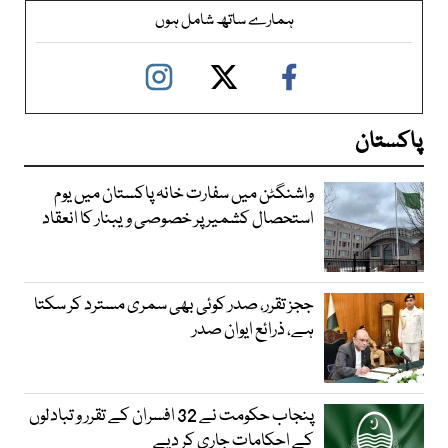
ہمارے ساتھ شامل ہوں
پاکستان
واشنگٹن میں سفارت خانہ پاکستان میں یوم
استحصال کشمیر پر خصوصی ویبنار کا انعقاد
ججز تقرر، صدر کوئی بھی سمری مسترد کر سکتا
ہے، ذرائع ایوان صدر
پنجاب حکومت نے 32 افسران کے تقرر و تبادلوں
کے احکامات جاری کر دیے