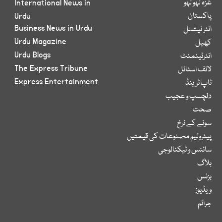
غزہ لہو لہو
International News in
پاکستان
Urdu
Business News in Urdu
انٹر نیشنل
Urdu Magazine
کھیل
Urdu Blogs
انٹرٹینمنٹ
The Express Tribune
لائف اسٹائل
Express Entertainment
ٹاپ ٹرینڈ
دلچسپ و عجیب
صحت
سونے کے نرخ
پیٹرولیم مصنوعات کی قیمتیں
سائنس و ٹیکنالوجی
بلاگ
بزنس
ویڈیوز
جرائم