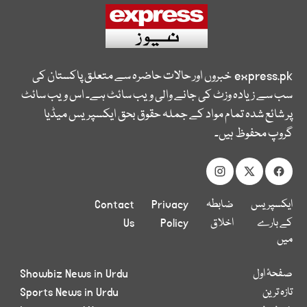
express.pk
خبروں اور حالات حاضرہ سے متعلق پاکستان کی
سب سے زیادہ وزٹ کی جانے والی ویب سائٹ ہے۔ اس ویب سائٹ
پر شائع شدہ تمام مواد کے جملہ حقوق بحق ایکسپریس میڈیا
گروپ محفوظ ہیں۔
ایکسپریس
ضابطہ
Privacy
Contact
کے بارے
اخلاق
Policy
Us
میں
صفحۂ اول
Showbiz News in Urdu
تازہ ترین
Sports News in Urdu