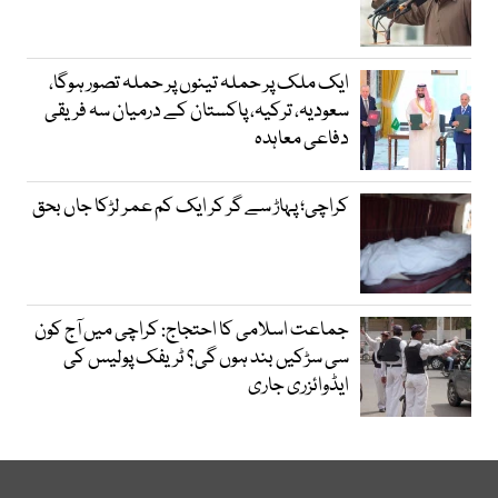
ایک ملک پر حملہ تینوں پر حملہ تصور ہوگا،
سعودیہ، ترکیہ، پاکستان کے درمیان سہ فریقی
دفاعی معاہدہ
کراچی؛ پہاڑ سے گر کر ایک کم عمر لڑکا جاں بحق
جماعت اسلامی کا احتجاج: کراچی میں آج کون
سی سڑکیں بند ہوں گی؟ ٹریفک پولیس کی
ایڈوائزری جاری