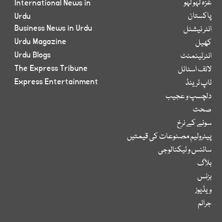
غزہ لہو لہو
International News in
پاکستان
Urdu
Business News in Urdu
انٹر نیشنل
Urdu Magazine
کھیل
Urdu Blogs
انٹرٹینمنٹ
The Express Tribune
لائف اسٹائل
Express Entertainment
ٹاپ ٹرینڈ
دلچسپ و عجیب
صحت
سونے کے نرخ
پیٹرولیم مصنوعات کی قیمتیں
سائنس و ٹیکنالوجی
بلاگ
بزنس
ویڈیوز
جرائم