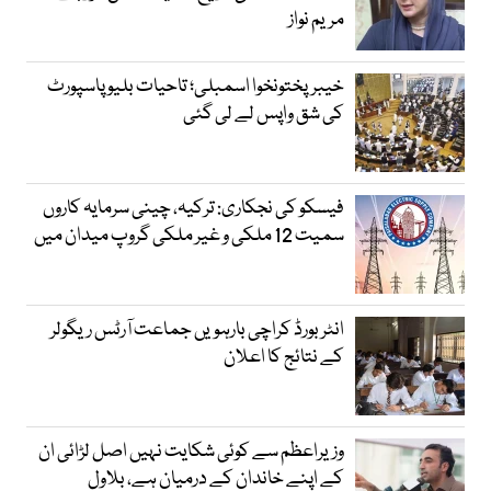
مریم نواز
خیبرپختونخوا اسمبلی؛ تاحیات بلیو پاسپورٹ
کی شق واپس لے لی گئی
فیسکو کی نجکاری: ترکیہ، چینی سرمایہ کاروں
سمیت 12 ملکی و غیر ملکی گروپ میدان میں
انٹر بورڈ کراچی بارہویں جماعت آرٹس ریگولر
کے نتائج کا اعلان
وزیراعظم سے کوئی شکایت نہیں اصل لڑائی ان
کے اپنے خاندان کے درمیان ہے، بلاول