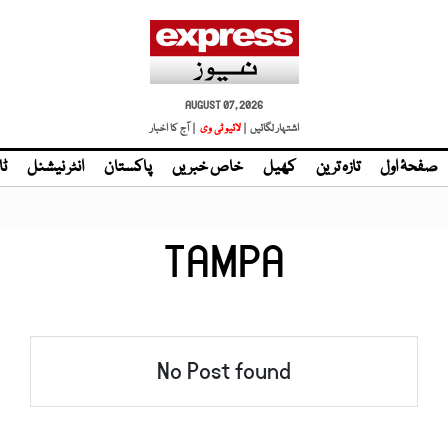
AUGUST 07, 2026
اشتہار لگائیں |
لائیو ٹی وی
| آج کا اخبار
صفحۂ اول
تازہ ترین
کھیل
خاص خبریں
پاکستان
انٹر نیشنل
ٹا
TAMPA
No Post found