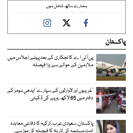
ہمارے ساتھ شامل ہوں
پاکستان
پی آئی اے کا نجکاری کے بعد پہلے اجلاس میں
ملازمین کے حوالے سے بڑا فیصلہ
’غریبوں اور لاوارثوں کے سہارے‘ ایدھی ہومز کے
دفتر میں 65 لاکھ روپے کی ڈکیتی
پاکستان، سعودی عرب، ترکیہ کا دفاعی معاہدہ
امت مسلمہ کی تاریخ کا فیصلہ کن موڑ ہے،