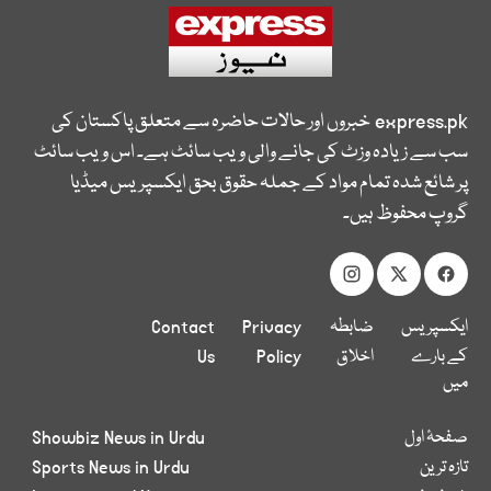
express.pk
خبروں اور حالات حاضرہ سے متعلق پاکستان کی
سب سے زیادہ وزٹ کی جانے والی ویب سائٹ ہے۔ اس ویب سائٹ
پر شائع شدہ تمام مواد کے جملہ حقوق بحق ایکسپریس میڈیا
گروپ محفوظ ہیں۔
ایکسپریس
ضابطہ
Privacy
Contact
کے بارے
اخلاق
Policy
Us
میں
صفحۂ اول
Showbiz News in Urdu
تازہ ترین
Sports News in Urdu