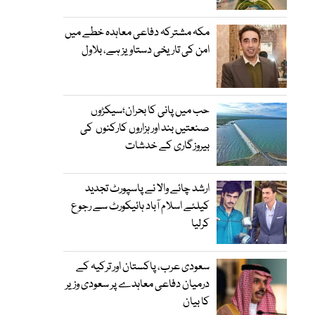
مکہ مشترکہ دفاعی معاہدہ خطے میں
امن کی تاریخی دستاویز ہے، بلاول
حب میں پانی کا بحران؛سیکڑوں
صنعتیں بند اور ہزاروں کارکنوں کی
بیروزگاری کے خدشات
ارشد چائے والا نے پاسپورٹ تجدید
کیلئے اسلام آباد ہائیکورٹ سے رجوع
کرلیا
سعودی عرب، پاکستان اور ترکیہ کے
درمیان دفاعی معاہدے پر سعودی وزیر
کا بیان