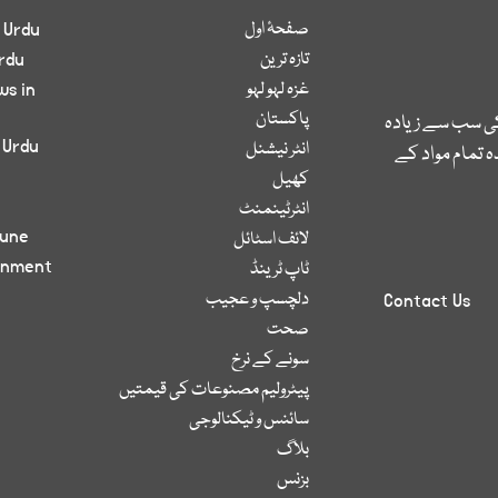
صفحۂ اول
 Urdu
تازہ ترین
rdu
غزہ لہو لہو
ws in
پاکستان
کی سب سے زیادہ
 Urdu
انٹر نیشنل
 تمام مواد کے
کھیل
انٹرٹینمنٹ
bune
لائف اسٹائل
inment
ٹاپ ٹرینڈ
دلچسپ و عجیب
Contact Us
صحت
سونے کے نرخ
پیٹرولیم مصنوعات کی قیمتیں
سائنس و ٹیکنالوجی
بلاگ
بزنس