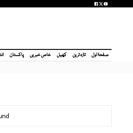
صفحۂ اول
تازہ ترین
کھیل
خاص خبریں
پاکستان
انٹ
und