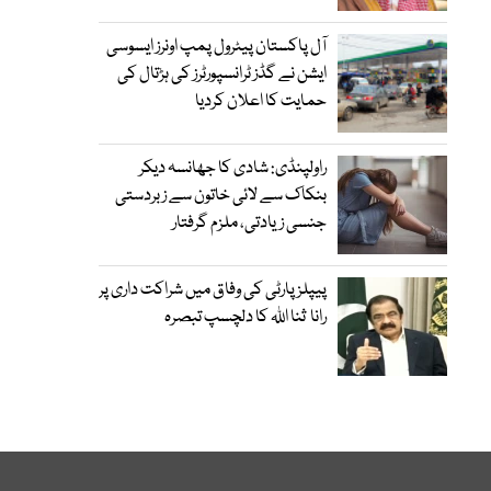
آل پاکستان پیٹرول پمپ اونرز ایسوسی
ایشن نے گڈز ٹرانسپورٹرز کی ہڑتال کی
حمایت کا اعلان کردیا
راولپنڈی: شادی کا جھانسہ دیکر
بنکاک سے لائی خاتون سے زبردستی
جنسی زیادتی، ملزم گرفتار
پیپلز پارٹی کی وفاق میں شراکت داری پر
رانا ثنا اللہ کا دلچسپ تبصرہ