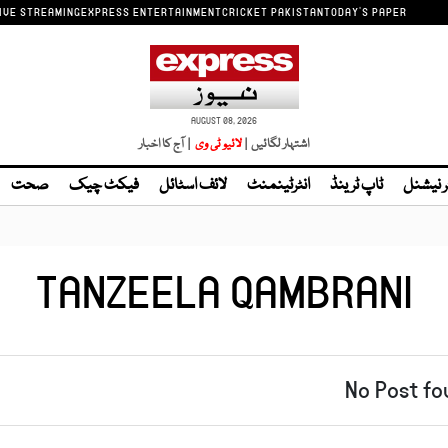
IVE STREAMING
EXPRESS ENTERTAINMENT
CRICKET PAKISTAN
TODAY'S PAPER
AUGUST 08, 2026
اشتہار لگائیں |
| آج کا اخبار
ر نیشنل
ٹاپ ٹرینڈ
انٹرٹینمنٹ
لائف اسٹائل
فیکٹ چیک
صحت
TANZEELA QAMBRANI
No Post fo