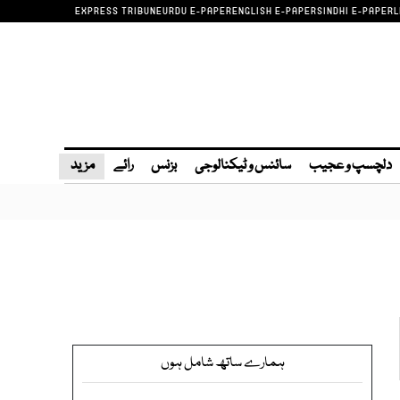
EXPRESS TRIBUNE
URDU E-PAPER
ENGLISH E-PAPER
SINDHI E-PAPER
L
دلچسپ و عجیب
سائنس و ٹیکنالوجی
بزنس
رائے
مزید
ہمارے ساتھ شامل ہوں