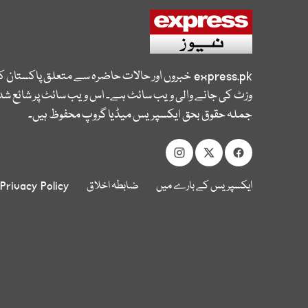
express.pk
خبروں اور حالات حاضرہ سے متعلق پاکستان 
وزٹ کی جانے والی ویب سائٹ ہے۔ اس ویب سائٹ پر شائع شدہ
جملہ حقوق بحق ایکسپریس میڈیا گروپ محفوظ ہیں۔
ایکسپریس کے بارے میں
ضابطہ اخلاق
Privacy Policy