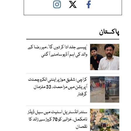
پاکستان
’پیسے جلد ادا کر دوں گا‘، میر رضا کے
والد کی اہم آڈیو سامنے آگئی
کراچی: شفیق موڑ پر اینٹی انکروچمنٹ
آپریشن میں مزاحمت، 33 ملزمان
گرفتار
سندر انڈسٹریل اسٹیٹ میں سیل ڈیڈز
نامکمل، خزانے کو 70 کروڑ سے زائد کا
نقصان