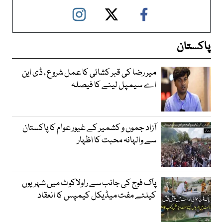
پاکستان
میر رضا کی قبر کشائی کا عمل شروع ، ڈی این
اے سیمپل لینے کا فیصلہ
آزاد جموں و کشمیر کے غیور عوام کا پاکستان
سے والہانہ محبت کا اظہار
پاک فوج کی جانب سے راولاکوٹ میں شہریوں
کیلئے مفت میڈیکل کیمپس کا انعقاد