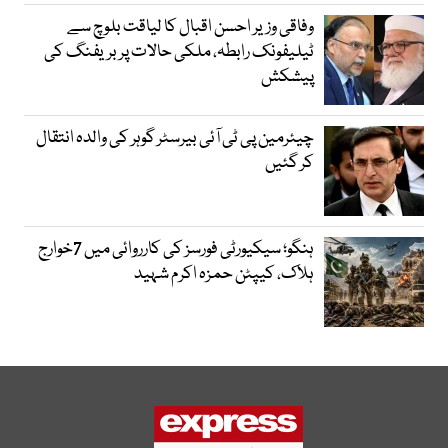
وفاقی وزیر احسن اقبال کا لیاقت بلوچ سے
ٹیلیفونک رابطہ، ملکی حالات پر بریفنگ کی
پیشکش
چیئرمین پی ٹی آئی بیرسٹر گوہر کی والدہ انتقال
کر گئیں
ہنگو؛ سیکیورٹی فورسز کی کارروائی میں 7خوارج
ہلاک، کیپٹن حمزہ اکرم شہید