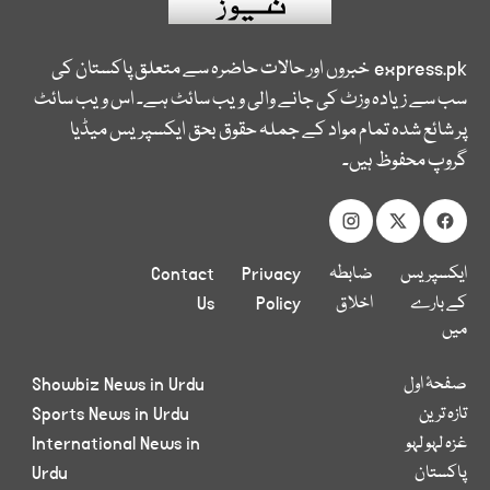
express.pk
خبروں اور حالات حاضرہ سے متعلق پاکستان کی
سب سے زیادہ وزٹ کی جانے والی ویب سائٹ ہے۔ اس ویب سائٹ
پر شائع شدہ تمام مواد کے جملہ حقوق بحق ایکسپریس میڈیا
گروپ محفوظ ہیں۔
ایکسپریس
ضابطہ
Privacy
Contact
کے بارے
اخلاق
Policy
Us
میں
صفحۂ اول
Showbiz News in Urdu
تازہ ترین
Sports News in Urdu
غزہ لہو لہو
International News in
پاکستان
Urdu