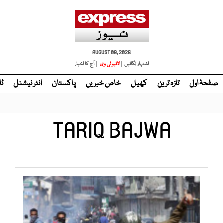
AUGUST 08, 2026
اشتہار لگائیں |
لائیو ٹی وی
| آج کا اخبار
صفحۂ اول
تازہ ترین
کھیل
خاص خبریں
پاکستان
انٹر نیشنل
ٹا
TARIQ BAJWA