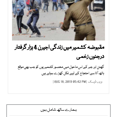
مقبوضہ کشمیر میں زندگی اجیرن 4 ہزار گرفتار
درجنوں زخمی
گھٹن اور جبر کے اس ماحول میں محصور کشمیریوں کو جب بھی موقع
ہاتھ آتا ہے احتجاج کے لیے نکل کھڑے ہوتے ہیں
ویب ڈیسک
| AUG 18, 2019 05:42 PM |
ہمارے ساتھ شامل ہوں