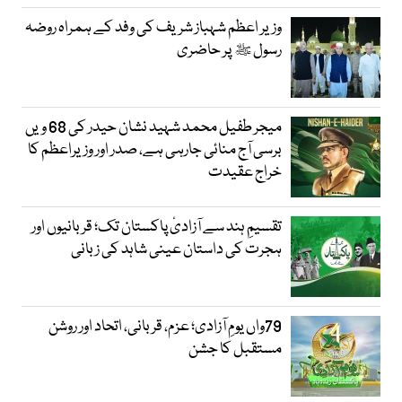
وزیر اعظم شہباز شریف کی وفد کے ہمراہ روضہ
رسول ﷺ پر حاضری
میجر طفیل محمد شہید نشان حیدر کی 68 ویں
برسی آج منائی جارہی ہے، صدر اور وزیراعظم کا
خراج عقیدت
تقسیمِ ہند سے آزادیٔ پاکستان تک؛ قربانیوں اور
ہجرت کی داستان عینی شاہد کی زبانی
79واں یومِ آزادی؛ عزم، قربانی، اتحاد اور روشن
مستقبل کا جشن