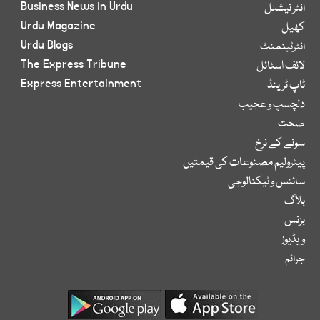
Business News in Urdu
انٹر نیشنل
Urdu Magazine
کھیل
Urdu Blogs
انٹرٹینمنٹ
The Express Tribune
لائف اسٹائل
Express Entertainment
ٹاپ ٹرینڈ
دلچسپ و عجیب
صحت
سونے کے نرخ
پیٹرولیم مصنوعات کی قیمتیں
سائنس و ٹیکنالوجی
بلاگ
بزنس
ویڈیوز
جرائم