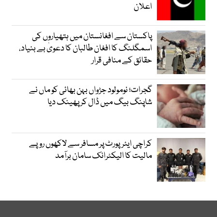
اعلان
پاکستان سے افغانستان میں ہتھیاروں کی
اسمگلنگ کا افغان طالبان کا دعویٰ بے بنیاد،
حقائق کے منافی قرار
گجرات؛ نومولود جڑواں بہن بھائی کو ماں نے
شاپنگ بیگ میں ڈال کر پھینک دیا
کراچی ایئرپورٹ پر مسافر سے لاکھوں روپے
مالیت کا الیکٹرانک سامان برآمد