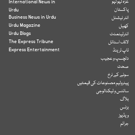
غزہ لہو لہو
International News in
پاکستان
Urdu
Business News in Urdu
انٹر نیشنل
Urdu Magazine
کھیل
Urdu Blogs
انٹرٹینمنٹ
The Express Tribune
لائف اسٹائل
Express Entertainment
ٹاپ ٹرینڈ
دلچسپ و عجیب
صحت
سونے کے نرخ
پیٹرولیم مصنوعات کی قیمتیں
سائنس و ٹیکنالوجی
بلاگ
بزنس
ویڈیوز
جرائم