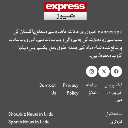
express.pk
خبروں اور حالات حاضرہ سے متعلق پاکستان کی
سب سے زیادہ وزٹ کی جانے والی ویب سائٹ ہے۔ اس ویب سائٹ
پر شائع شدہ تمام مواد کے جملہ حقوق بحق ایکسپریس میڈیا
گروپ محفوظ ہیں۔
ایکسپریس
ضابطہ
Privacy
Contact
کے بارے
اخلاق
Policy
Us
میں
صفحۂ اول
Showbiz News in Urdu
تازہ ترین
Sports News in Urdu