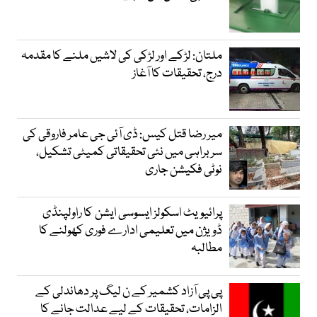
ملتان: لڑکے اور لڑکی کی لاشیں ملنے کا مقدمہ
درج، تحقیقات کا آغاز
میر رضا قتل کیس: ڈی آئی جی عامر فاروقی کی
سربراہی میں نئی تحقیقاتی کمیٹی تشکیل،
نوٹی فکیشن جاری
پرائیویٹ اسکولز ایسوسی ایشن کا راولپنڈی
ڈویژن میں تعلیمی ادارے فوری کھولنے کا
مطالبہ
پی پی آزاد کشمیر کے ن لیگ پر دھاندلی کے
الزامات، تحقیقات کے لیے عدالت جانے کا