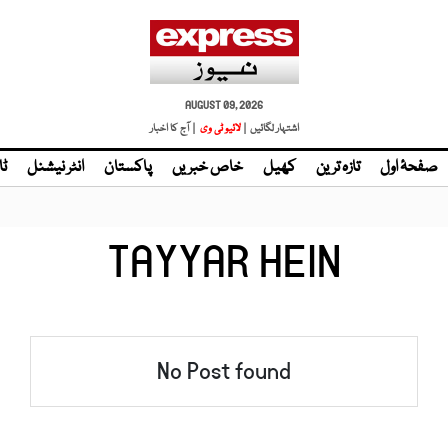
AUGUST 09, 2026
اشتہار لگائیں |
لائیو ٹی وی
| آج کا اخبار
صفحۂ اول
تازہ ترین
کھیل
خاص خبریں
پاکستان
انٹر نیشنل
ٹا
TAYYAR HEIN
No Post found