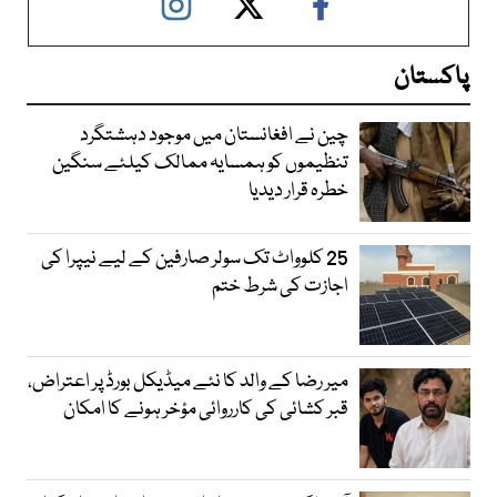
پاکستان
چین نے افغانستان میں موجود دہشتگرد
تنظیموں کو ہمسایہ ممالک کیلئے سنگین
خطرہ قرار دیدیا
25 کلوواٹ تک سولر صارفین کے لیے نیپرا کی
اجازت کی شرط ختم
میر رضا کے والد کا نئے میڈیکل بورڈ پر اعتراض،
قبر کشائی کی کارروائی مؤخر ہونے کا امکان