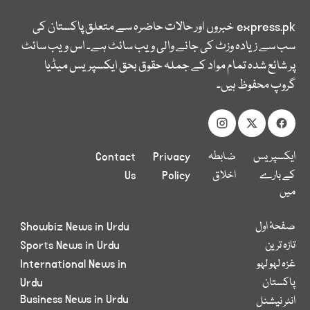
express.pk
خبروں اور حالات حاضرہ سے متعلق پاکستان کی
سب سے زیادہ وزٹ کی جانے والی ویب سائٹ ہے۔ اس ویب سائٹ
پر شائع شدہ تمام مواد کے جملہ حقوق بحق ایکسپریس میڈیا
گروپ محفوظ ہیں۔
ایکسپریس
ضابطہ
Privacy
Contact
کے بارے
اخلاق
Policy
Us
میں
صفحۂ اول
Showbiz News in Urdu
تازہ ترین
Sports News in Urdu
غزہ لہو لہو
International News in
پاکستان
Urdu
Business News in Urdu
انٹر نیشنل