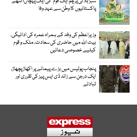
سبز ہلالی پرچم ایک قوم کی ایک پہچان؛ ننھے
پاکستانیوں کا وطن سے عہدِ وفا
وزیراعظم کی وفد کے ہمراہ عمرہ کی ادائیگی،
بیت اللہ میں حاضری کی سعادت، ملک و قوم
کیلیے خصوصی دعائیں
پنجاب پولیس میں بڑے پیمانے پر اکھاڑ پچھاڑ،
ایک درجن سے زائد ڈی ایس پیز کی تقرری اور
تبادلے