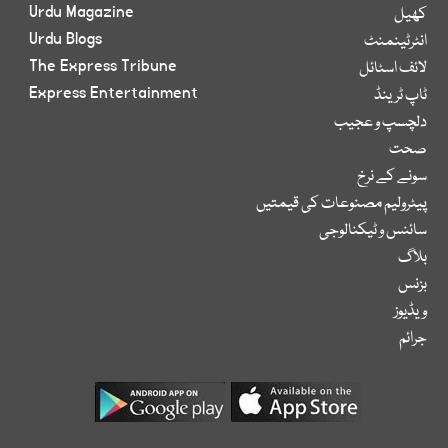
Urdu Magazine
کھیل
Urdu Blogs
انٹرٹینمنٹ
The Express Tribune
لائف اسٹائل
Express Entertainment
ٹاپ ٹرینڈ
دلچسپ و عجیب
صحت
سونے کے نرخ
پیٹرولیم مصنوعات کی قیمتیں
سائنس و ٹیکنالوجی
بلاگ
بزنس
ویڈیوز
جرائم