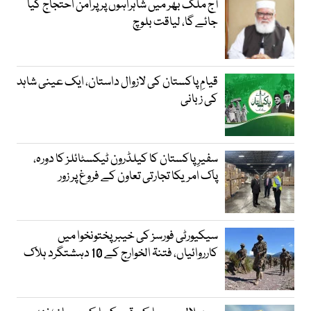
آج ملک بھر میں شاہراہوں پر پرامن احتجاج کیا
جائے گا، لیاقت بلوچ
قیامِ پاکستان کی لازوال داستان، ایک عینی شاہد
کی زبانی
سفیرِ پاکستان کا کیلڈرون ٹیکسٹائلز کا دورہ،
پاک امریکا تجارتی تعاون کے فروغ پر زور
سیکیورٹی فورسز کی خیبر پختونخوا میں
کارروائیاں، فتنۃ الخوارج کے 10 دہشتگرد ہلاک