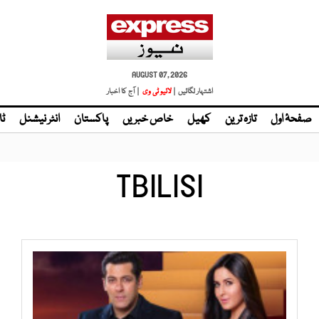
AUGUST 07, 2026
اشتہار لگائیں |
لائیو ٹی وی
| آج کا اخبار
صفحۂ اول
تازہ ترین
کھیل
خاص خبریں
پاکستان
انٹر نیشنل
ٹا
TBILISI