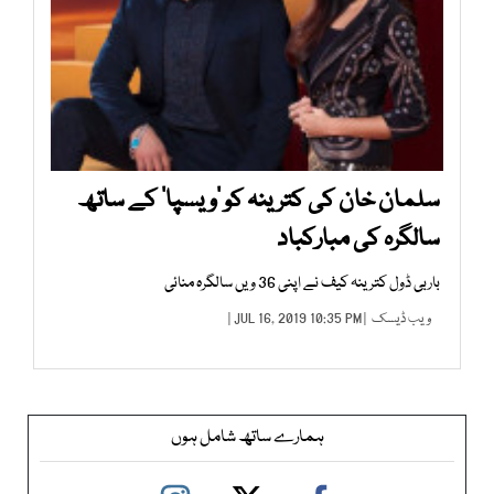
سلمان خان کی کترینہ کو ’ویسپا‘ کے ساتھ
سالگرہ کی مبارکباد
باربی ڈول کترینہ کیف نے اپنی 36 ویں سالگرہ منائی
ویب ڈیسک
| JUL 16, 2019 10:35 PM |
ہمارے ساتھ شامل ہوں