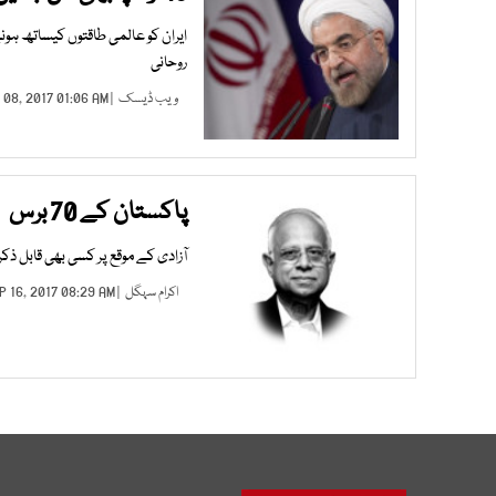
ایران کو عالمی طاقتوں کیساتھ ہو
روحانی
ویب ڈیسک
| OCT 08, 2017 01:06 AM |
پاکستان کے 70 برس
آزادی کے موقع پر کسی بھی قابل ذک
اکرام سہگل
| SEP 16, 2017 08:29 AM |