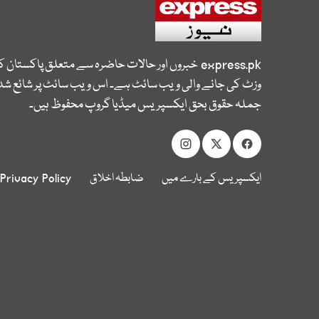
express.pk
خبروں اور حالات حاضرہ سے متعلق پاکستان 
وزٹ کی جانے والی ویب سائٹ ہے۔ اس ویب سائٹ پر شائع شدہ
جملہ حقوق بحق ایکسپریس میڈیا گروپ محفوظ ہیں۔
ایکسپریس کے بارے میں
ضابطہ اخلاق
Privacy Policy