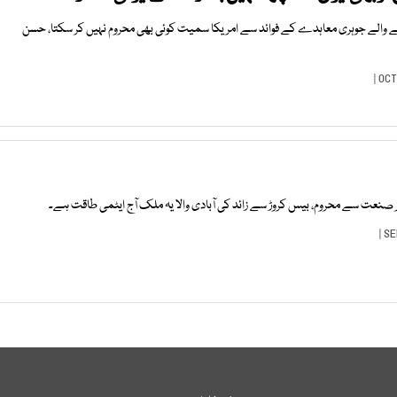
نے والے جوہری معاہدے کے فوائد سے امریکا سمیت کوئی بھی محروم نہیں کر سکتا، حسن
ر صنعت سے محروم، بیس کروڑ سے زائد کی آبادی والا یہ ملک آج ایٹمی طاقت ہے۔