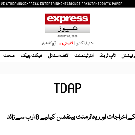
IVE STREAMING
EXPRESS ENTERTAINMENT
CRICKET PAKISTAN
TODAY'S PAPER
AUGUST 08, 2026
اشتہار لگائیں |
| آج کا اخبار
ر نیشنل
ٹاپ ٹرینڈ
انٹرٹینمنٹ
لائف اسٹائل
فیکٹ چیک
صحت
TDAP
ٹریڈ ڈیولپمنٹ اتھارٹی کے اخراجات اور ریٹائرمنٹ بینفٹس کیلیے 8 ارب سے زائد