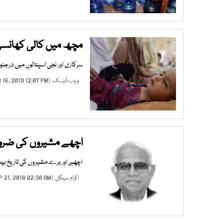
مچھ میں کالی کھانسی 
سرکاری اور نجی اسپتالوں میں درجن
ویب ڈیسک
| FEB 16, 2019 12:07 PM |
اچھے مشیروں کی ضرو
اچھے اور برے مشیروں کی تاریخ بہ
اکرام سہگل
| SEP 21, 2018 02:30 AM |