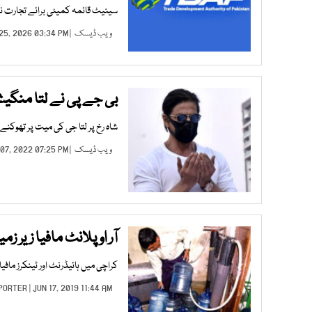
سینیٹ قائمہ کمیٹی برائے تجارت ن
ویب ڈیسک
| MAR 25, 2026 03:34 PM |
بی جے پی نے لتا منگیشک
شاہ رخ پر لتا جی کی میت پر تھوکنے 
ویب ڈیسک
| FEB 07, 2022 07:25 PM |
آر او پلانٹ مافیا زیر 
کراچی میں ہائیڈرنٹ اور ٹینکرز مافیا 
PORTER
| JUN 17, 2019 11:44 AM |