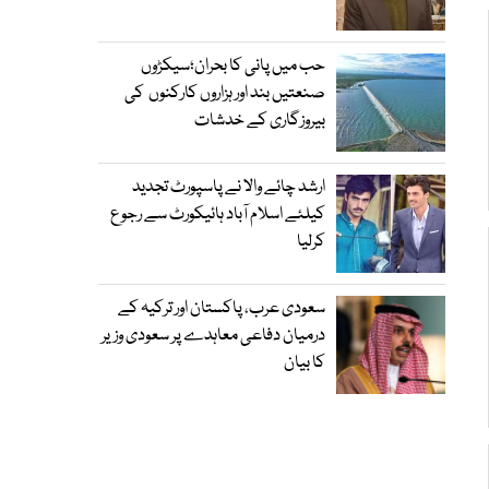
حب میں پانی کا بحران؛سیکڑوں
صنعتیں بند اور ہزاروں کارکنوں کی
بیروزگاری کے خدشات
ارشد چائے والا نے پاسپورٹ تجدید
کیلئے اسلام آباد ہائیکورٹ سے رجوع
کرلیا
سعودی عرب، پاکستان اور ترکیہ کے
درمیان دفاعی معاہدے پر سعودی وزیر
کا بیان