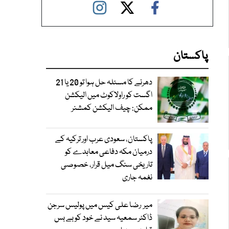
پاکستان
دھرنے کا مسئلہ حل ہوا تو 20 یا 21
اگست کو راولاکوٹ میں الیکشن
ممکن: چیف الیکشن کمشنر
پاکستان، سعودی عرب اور ترکیہ کے
درمیان مکہ دفاعی معاہدے کو
تاریخی سنگ میل قرار، خصوصی
نغمہ جاری
میر رضا علی کیس میں پولیس سرجن
ڈاکٹر سمعیہ سید نے خود کو بے بس