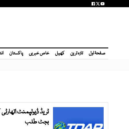
صفحۂ اول
تازہ ترین
کھیل
خاص خبریں
پاکستان
انٹ
بجٹ طلب