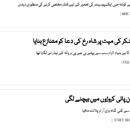
ے کوئٹہ میں ایکسپوسینٹر کی تعمیر کے لیے فنڈز مختص کرنے کی منظوری دیدی
ر کی میت پر شاہ رخ کی دعا کو متنازع بنایا
کا بے بنیاد الزام سب سے پہلے بی جے پی ہریانہ کے لیڈر نے لگایا تھا
زمین پانی کروڑوں میں بیچنے لگی
سے کئی گناہ بڑی آر او پلانٹ مافیا
STAFF RE