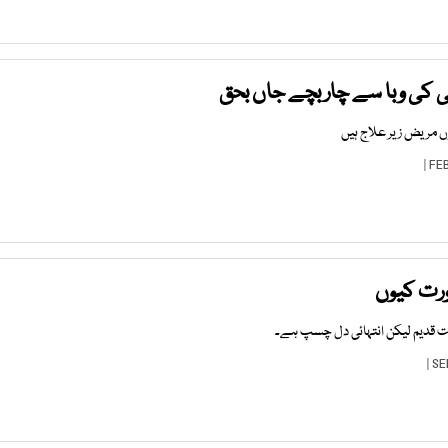
کی وبا سے چار بچے جاں بحق
وں مریض زیر علاج ہیں
رت کیوں
ت قدیم لیکن انتہائی دل چسپ ہے۔