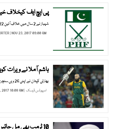
پی ایچ ایف کیخلاف خیب
شہباز نے 2 سال میں خلاف آئین 22 کروڑ روپے نکلوائے،الزام
ORTER
| NOV 23, 2017 09:00 AM |
ہاشم آملا نے ویرات کوہ
بھارتی کپتان نے اپنی 26 ویں سنچری166 ویں اننگز میں اسکور کی تھی۔
اسپورٹس ڈیسک
| OCT 17, 2017 10:08 AM |
10 ٹرمپ بھی مل جائیں تو بھی ایران کا کچھ نہیں بگاڑ سکتے ایرانی صدر