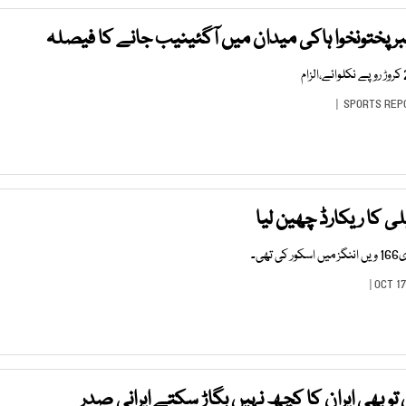
رپختونخوا ہاکی میدان میں آگئینیب جانے کا فیصلہ
SPORTS REP
لی کا ریکارڈ چھین لیا