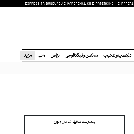
EXPRESS TRIBUNE
URDU E-PAPER
ENGLISH E-PAPER
SINDHI E-PAPER
L
دلچسپ و عجیب
سائنس و ٹیکنالوجی
بزنس
رائے
مزید
ہمارے ساتھ شامل ہوں