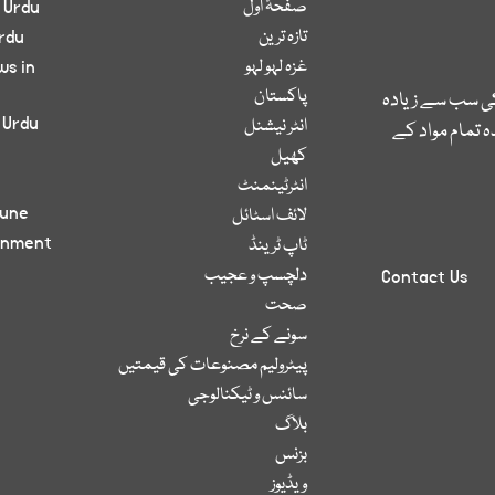
صفحۂ اول
 Urdu
تازہ ترین
rdu
غزہ لہو لہو
ws in
پاکستان
کی سب سے زیادہ
 Urdu
انٹر نیشنل
 تمام مواد کے
کھیل
انٹرٹینمنٹ
bune
لائف اسٹائل
inment
ٹاپ ٹرینڈ
دلچسپ و عجیب
Contact Us
صحت
سونے کے نرخ
پیٹرولیم مصنوعات کی قیمتیں
سائنس و ٹیکنالوجی
بلاگ
بزنس
ویڈیوز