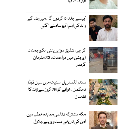
قرار دے دیا
’پیسے جلد ادا کر دوں گا‘، میر رضا کے
والد کی اہم آڈیو سامنے آگئی
کراچی: شفیق موڑ پر اینٹی انکروچمنٹ
آپریشن میں مزاحمت، 33 ملزمان
گرفتار
سندر انڈسٹریل اسٹیٹ میں سیل ڈیڈز
نامکمل، خزانے کو 70 کروڑ سے زائد کا
نقصان
مکہ مشترکہ دفاعی معاہدہ خطے میں
امن کی تاریخی دستاویز ہے، بلاول