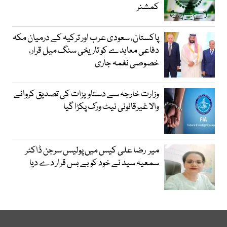
کمشنر
پاکستان، سعودی عرب اور ترکیہ کے درمیان مکہ
دفاعی معاہدے کو تاریخی سنگ میل قرار،
خصوصی نغمہ جاری
وزارت خارجہ سے دستاویزات کی تصدیق کروانے
والا غیرقانونی نیٹ ورک پکڑا گیا
میر رضا علی کیس میں پولیس سرجن ڈاکٹر
سمعیہ سید نے خود کو بے بس قرار دے دیا