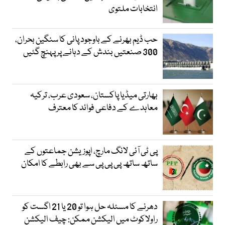
انتخابات ملتوی
حب ڈیم بھرنے کے باوجود پانی کا سنگین بحران،
300 صنعتیں بندش کے دہانے پر پہنچ گئیں
بھارتی میڈیا پاکستان، سعودی عرب، ترکیہ
معاہدے کے دفاعی فوائد کا معترف
پی ٹی آئی لانگ مارچ، اپوزیشن جماعتوں کے
ساتھ ساتھ پی پی پی سے بھی رابطے کا امکان
دھرنے کا مسئلہ حل ہوا تو 20 یا 21 اگست کو
راولاکوٹ میں الیکشن ممکن: چیف الیکشن