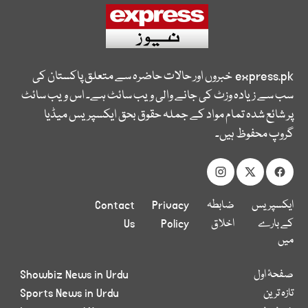
express.pk
خبروں اور حالات حاضرہ سے متعلق پاکستان کی
سب سے زیادہ وزٹ کی جانے والی ویب سائٹ ہے۔ اس ویب سائٹ
پر شائع شدہ تمام مواد کے جملہ حقوق بحق ایکسپریس میڈیا
گروپ محفوظ ہیں۔
ایکسپریس
ضابطہ
Privacy
Contact
کے بارے
اخلاق
Policy
Us
میں
صفحۂ اول
Showbiz News in Urdu
تازہ ترین
Sports News in Urdu