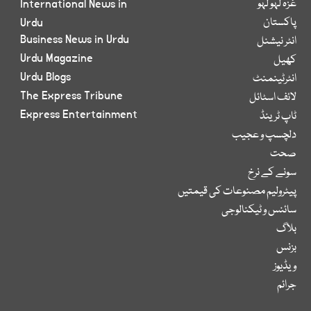
غزہ لہو لہو
International News in
پاکستان
Urdu
Business News in Urdu
انٹر نیشنل
Urdu Magazine
کھیل
Urdu Blogs
انٹرٹینمنٹ
The Express Tribune
لائف اسٹائل
Express Entertainment
ٹاپ ٹرینڈ
دلچسپ و عجیب
صحت
سونے کے نرخ
پیٹرولیم مصنوعات کی قیمتیں
سائنس و ٹیکنالوجی
بلاگ
بزنس
ویڈیوز
جرائم