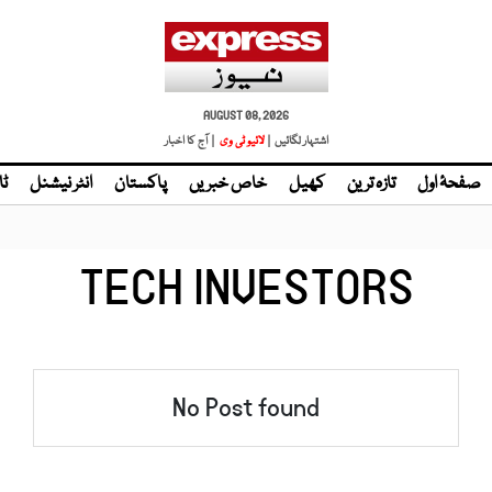
AUGUST 08, 2026
اشتہار لگائیں |
| آج کا اخبار
صفحۂ اول
تازہ ترین
کھیل
خاص خبریں
پاکستان
انٹر نیشنل
ٹا
TECH INVESTORS
No Post found