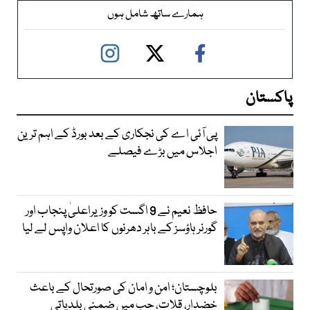
ہمارے ساتھ شامل ہوں
پاکستان
پی آئی اے کی نجکاری کے بعد بورڈ کے اہم ترین
اجلاس میں بڑے فیصلے
حافظ نعیم نے 9 اگست کو وزیراعلیٰ پنجاب اور
گورنر ہاؤسز کے باہر دھرنوں کا اعلان واپس لے لیا
بلوچستان؛ امن و امان کی صورتحال کے باعث
خضدار، قلات، حب میں ضمنی بلدیاتی