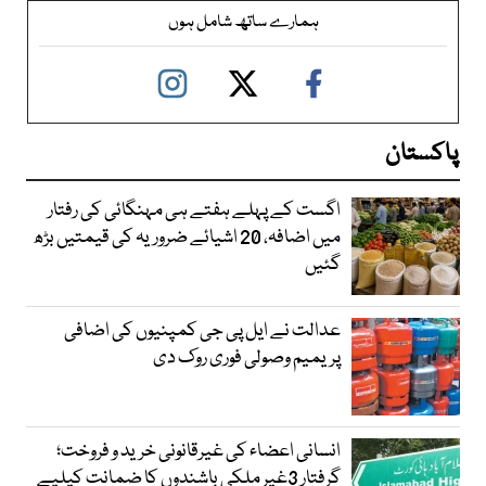
ہمارے ساتھ شامل ہوں
پاکستان
اگست کے پہلے ہفتے ہی مہنگائی کی رفتار
میں اضافہ، 20 اشیائے ضروریہ کی قیمتیں بڑھ
گئیں
عدالت نے ایل پی جی کمپنیوں کی اضافی
پریمیم وصولی فوری روک دی
انسانی اعضاء کی غیرقانونی خرید و فروخت؛
گرفتار 3غیر ملکی باشندوں کا ضمانت کیلیے