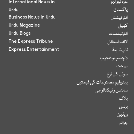
غزہ لہو لہو
International News in
پاکستان
Urdu
Business News in Urdu
انٹر نیشنل
Urdu Magazine
کھیل
Urdu Blogs
انٹرٹینمنٹ
The Express Tribune
لائف اسٹائل
Express Entertainment
ٹاپ ٹرینڈ
دلچسپ و عجیب
صحت
سونے کے نرخ
پیٹرولیم مصنوعات کی قیمتیں
سائنس و ٹیکنالوجی
بلاگ
بزنس
ویڈیوز
جرائم