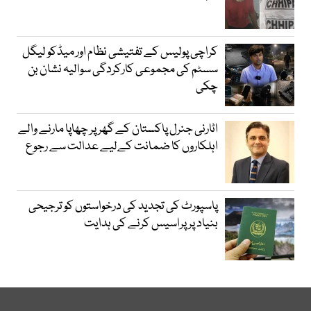
کراچی پولیس کے تفتیشی نظام اور میڈکو لیگل
سسٹم کی مجموعی کارکردگی سوالیہ نشان بن
چکی
اٹارنی جنرل پاکستان کے گھر پر چھاپا مارنے والے
اہلکاروں کا ضمانت کےلیے عدالت سے رجوع
پاسپورٹ کی تجدید کی درخواستوں کو ترجیحی
بنیاد پر پراسیس کرنے کی ہدایت