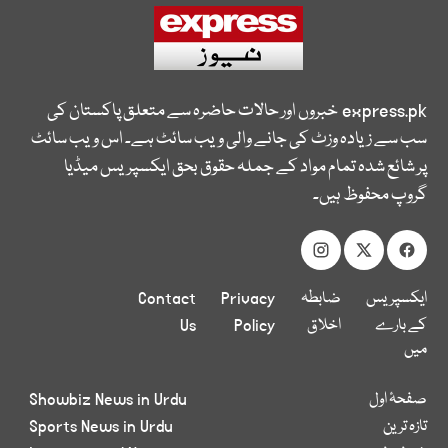
express.pk
خبروں اور حالات حاضرہ سے متعلق پاکستان کی
سب سے زیادہ وزٹ کی جانے والی ویب سائٹ ہے۔ اس ویب سائٹ
پر شائع شدہ تمام مواد کے جملہ حقوق بحق ایکسپریس میڈیا
گروپ محفوظ ہیں۔
ایکسپریس
ضابطہ
Privacy
Contact
کے بارے
اخلاق
Policy
Us
میں
صفحۂ اول
Showbiz News in Urdu
تازہ ترین
Sports News in Urdu