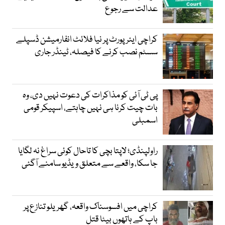
عدالت سے رجوع
کراچی ایئرپورٹ پر نیا فلائٹ انفارمیشن ڈسپلے
سسٹم نصب کرنے کا فیصلہ، ٹینڈر جاری
پی ٹی آئی کو مذاکرات کی دعوت نہیں دی، وہ
بات چیت کرنا ہی نہیں چاہتے، اسپیکر قومی
اسمبلی
راولپنڈی؛ لاپتا بچی کا تاحال کوئی سراغ نہ لگایا
جا سکا، واقعے سے متعلق ویڈیو سامنے آگئی
کراچی میں افسوسناک واقعہ، گھریلو تنازع پر
باپ کے ہاتھوں بیٹا قتل