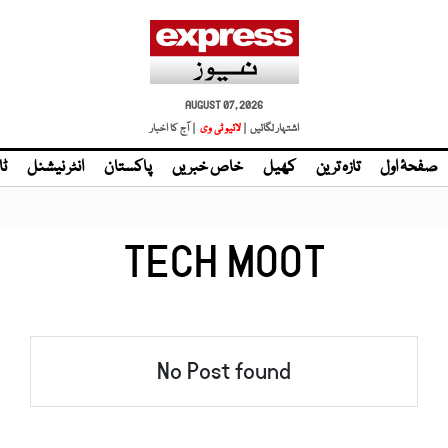
AUGUST 07, 2026
اشتہار لگائیں |
لائیو ٹی وی
| آج کا اخبار
صفحۂ اول
تازہ ترین
کھیل
خاص خبریں
پاکستان
انٹر نیشنل
ٹا
TECH MOOT
No Post found