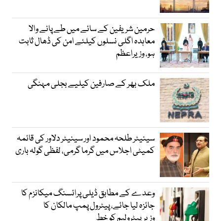
حرمین شریفین کے سائے میں طے پانے والا
معاہدہ اگلی نسلوں کیلئے امن کی ڈھال ثابت
ہو، وزیراعظم
ملک بھر کے صارفین کیلیے بجلی مہنگی
سینیٹر طلحہ محمود اور سینیٹر دلاور کی قائمہ
کمیٹی اجلاس میں گرما گرمی، لفظی گولہ باری
وعدے کے مطابق ڈیلی پرائسنگ میکانزم کا
جائزہ لیا جائے، پیٹرول پمپ مالکان کا
وزیرپیٹرولیم کو خط