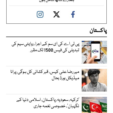
ہمارے ساتھ شامل ہوں
پاکستان
پی ٹی اے کی ای سم کے اجرا، روایتی سیم کی
تبدیلی کی فیس 1500 تک مقرر
میر رضا علی کیس، قبر کشائی کل ہوگی، پرانا
میڈیکل بورڈ بحال
‘ترکیہ، سعودیہ، پاکستان، اسلامی دنیا کے
نگہبان’، خصوصی نغمہ جاری