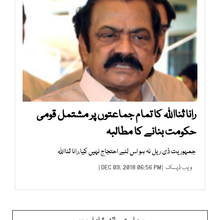
رانا ثنااللہ کا تمام جماعتوں پر مشتمل قومی
حکومت بنانے کا مطالبہ
جمہوریت ڈی ریل نہ ہو اس لئے احتجاج نہیں کیا،رانا ثنااللہ
ویب ڈیسک
| DEC 09, 2018 06:56 PM |