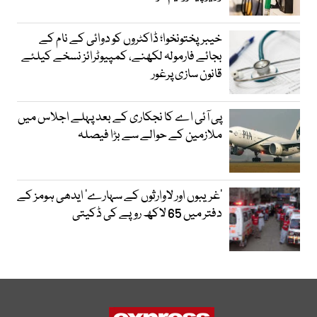
خیبرپختونخوا؛ ڈاکٹروں کو دوائی کے نام کے
بجائے فارمولہ لکھنے، کمپیوٹرائز نسخے کیلئے
قانون سازی پرغور
پی آئی اے کا نجکاری کے بعد پہلے اجلاس میں
ملازمین کے حوالے سے بڑا فیصلہ
’غریبوں اور لاوارثوں کے سہارے‘ ایدھی ہومز کے
دفتر میں 65 لاکھ روپے کی ڈکیتی