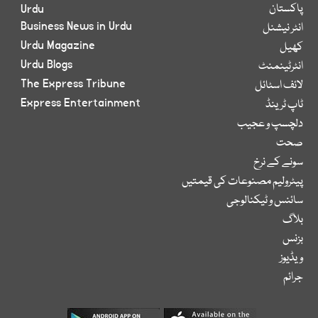
پاکستان
Urdu
Business News in Urdu
انٹر نیشنل
Urdu Magazine
کھیل
Urdu Blogs
انٹرٹینمنٹ
The Express Tribune
لائف اسٹائل
Express Entertainment
ٹاپ ٹرینڈ
دلچسپ و عجیب
صحت
سونے کے نرخ
پیٹرولیم مصنوعات کی قیمتیں
سائنس و ٹیکنالوجی
بلاگ
بزنس
ویڈیوز
جرائم