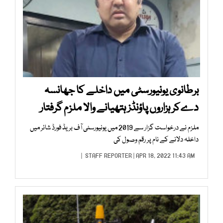
برطانوی یونیورسٹی میں داخلے کا جھانسہ
دےکر ہزاروں پاؤنڈز ہتھیانے والا ملزم گرفتار
ملزم نے درخواست گزار سے 2019 میں یونیورسٹی آف بریڈ فورڈ شائر میں
داخلہ دلانے کے نام پر رقم وصول کی
STAFF REPORTER
| APR 18, 2022 11:43 AM |