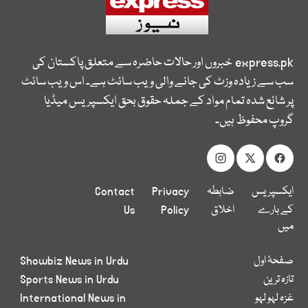
express.pk
خبروں اور حالات حاضرہ سے متعلق پاکستان کی
سب سے زیادہ وزٹ کی جانے والی ویب سائٹ ہے۔ اس ویب سائٹ
پر شائع شدہ تمام مواد کے جملہ حقوق بحق ایکسپریس میڈیا
گروپ محفوظ ہیں۔
ایکسپریس
ضابطہ
Privacy
Contact
کے بارے
اخلاق
Policy
Us
میں
صفحۂ اول
Showbiz News in Urdu
تازہ ترین
Sports News in Urdu
غزہ لہو لہو
International News in