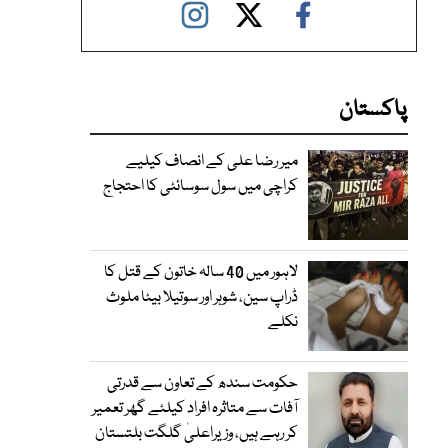
پاکستان
میر رضا علی کے انصاف کیلیے
کراچی میں سول سوسائٹی کا احتجاج
لاہور میں 40 سالہ خاتون کے قتل کا
ڈراپ سین، شوہر اور سوتیلا بیٹا ملوث
نکلے
حکومت سندھ کے تعاون سے قدرتی
آفات سے متاثرہ افراد کیلئے گھر تعمیر
کر رہے ہیں، وزیراعلیٰ گلگت بلتستان