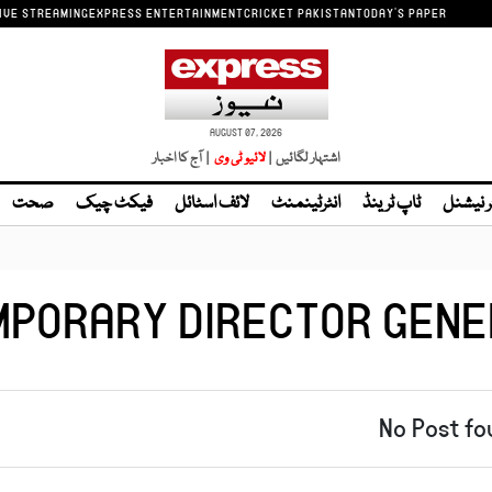
IVE STREAMING
EXPRESS ENTERTAINMENT
CRICKET PAKISTAN
TODAY'S PAPER
AUGUST 07, 2026
اشتہار لگائیں |
| آج کا اخبار
ر نیشنل
ٹاپ ٹرینڈ
انٹرٹینمنٹ
لائف اسٹائل
فیکٹ چیک
صحت
MPORARY DIRECTOR GENE
No Post fo