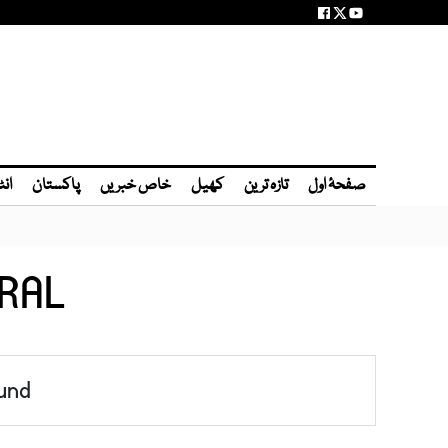
صفحۂ اول
تازہ ترین
کھیل
خاص خبریں
پاکستان
انٹ
RAL
und