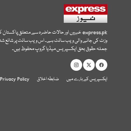
express.pk
خبروں اور حالات حاضرہ سے متعلق پاکستان 
وزٹ کی جانے والی ویب سائٹ ہے۔ اس ویب سائٹ پر شائع شدہ
جملہ حقوق بحق ایکسپریس میڈیا گروپ محفوظ ہیں۔
ایکسپریس کے بارے میں
ضابطہ اخلاق
Privacy Policy