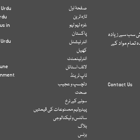
صفحۂ اول
 Urdu
تازہ ترین
rdu
غزہ لہو لہو
ws in
پاکستان
کی سب سے زیادہ
 Urdu
انٹر نیشنل
 تمام مواد کے
کھیل
انٹرٹینمنٹ
bune
لائف اسٹائل
inment
ٹاپ ٹرینڈ
دلچسپ و عجیب
Contact Us
صحت
سونے کے نرخ
پیٹرولیم مصنوعات کی قیمتیں
سائنس و ٹیکنالوجی
بلاگ
بزنس