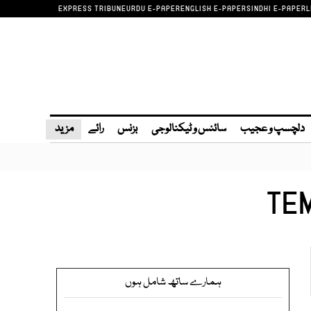
EXPRESS TRIBUNE
URDU E-PAPER
ENGLISH E-PAPER
SINDHI E-PAPER
L
دلچسپ و عجیب
سائنس و ٹیکنالوجی
بزنس
رائے
مزید
TE
ہمارے ساتھ شامل ہوں