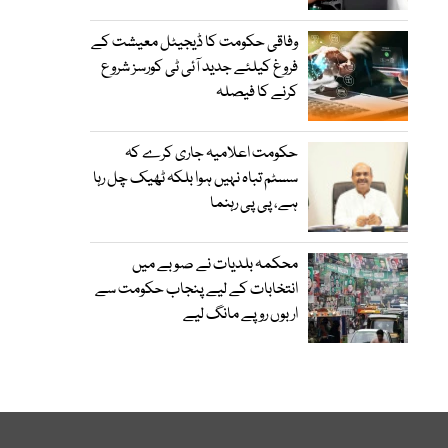
وفاقی حکومت کا ڈیجیٹل معیشت کے
فروغ کیلئے جدید آئی ٹی کورسز شروع
کرنے کا فیصلہ
حکومت اعلامیہ جاری کرے کہ
سسٹم تباہ نہیں ہوا بلکہ ٹھیک چل رہا
ہے، پی پی رہنما
محکمہ بلدیات نے صوبے میں
انتخابات کے لیے پنجاب حکومت سے
اربوں روپے مانگ لیے