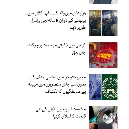
راولپنڈی میں والد کے ساتھ گاڑی میں
بیٹھنے کے دوران 6 سالہ بچی پراسرار
طور پر لاپتا
کراچی میں ڈکیتی مزاحمت پر چوکیدار
جاں بحق
خیبرپختونخوا میں عالمی بینک کے
تعاون سے جاری منصوبوں میں مبینہ
بے ضابطگیوں کا انکشاف
حکومت نے پیٹرول، ڈیزل کی نئی
قیمت کا اعلان کردیا