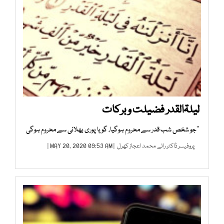
لیلۃالقدر فضیلت و برکات
’’جو شخص شب قدر سے محروم ہوگیا، گویا پوری بھلائی سے محروم ہوگی
پروفیسر ڈاکٹر رائے محمد اعجاز کھرل
| MAY 20, 2020 09:53 AM |