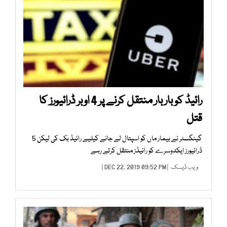
رائیڈ کو بار بار منتقل کرنے پر 4 اوبر ڈرائیورز کا
قتل
گینگسٹر نے بیمار ماں کو اسپتال لے جانے کیلیے رائیڈ بک کی لیکن 5
ڈرائیورز ایکدوسرے کو رائیڈز منتقل کرتے رہے
ویب ڈیسک
| DEC 22, 2019 09:52 PM |