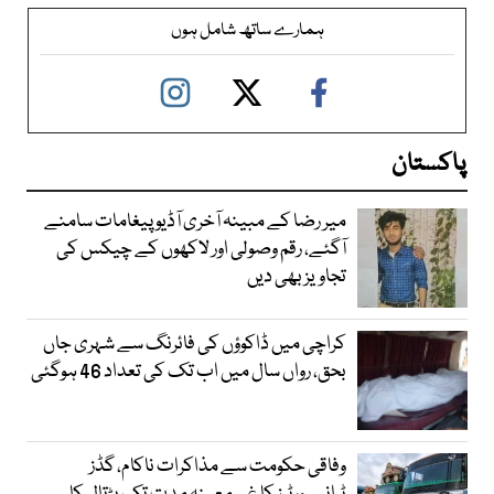
ہمارے ساتھ شامل ہوں
پاکستان
میر رضا کے مبینہ آخری آڈیو پیغامات سامنے
آگئے، رقم وصولی اور لاکھوں کے چیکس کی
تجاویز بھی دیں
کراچی میں ڈاکوؤں کی فائرنگ سے شہری جاں
بحق، رواں سال میں اب تک کی تعداد 46 ہوگئی
وفاقی حکومت سے مذاکرات ناکام، گڈز