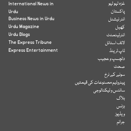
غزہ لہو لہو
International News in
پاکستان
Urdu
Business News in Urdu
انٹر نیشنل
Urdu Magazine
کھیل
Urdu Blogs
انٹرٹینمنٹ
The Express Tribune
لائف اسٹائل
Express Entertainment
ٹاپ ٹرینڈ
دلچسپ و عجیب
صحت
سونے کے نرخ
پیٹرولیم مصنوعات کی قیمتیں
سائنس و ٹیکنالوجی
بلاگ
بزنس
ویڈیوز
جرائم