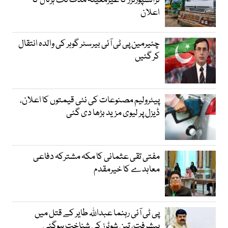
ٹرانسپورٹرز کا غیرمعینہ مدت تک ہڑتال کا
اعلان
چئیرمین پی ٹی آئی بیرسٹر گوہر کی والدہ انتقال
کر گئیں
پیٹرولیم مصنوعات کی نئی قیمتوں کا اعلان،
ڈیزل پر لیوی مزید بڑھا دی گئی
مفتی تقی عثمانی کا مکہ مشترکہ دفاعی
معاہدے کا خیرمقدم
پی ٹی آئی رہنما عبداللہ طایر کے قتل میں
پیشرفت، تین شوٹرز کی شناخت ہوگئی