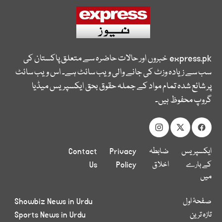
express.pk
خبروں اور حالات حاضرہ سے متعلق پاکستان کی
سب سے زیادہ وزٹ کی جانے والی ویب سائٹ ہے۔ اس ویب سائٹ
پر شائع شدہ تمام مواد کے جملہ حقوق بحق ایکسپریس میڈیا
گروپ محفوظ ہیں۔
ایکسپریس
ضابطہ
Privacy
Contact
کے بارے
اخلاق
Policy
Us
میں
صفحۂ اول
Showbiz News in Urdu
تازہ ترین
Sports News in Urdu