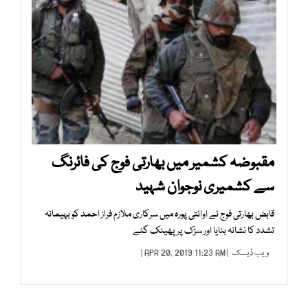
مقبوضہ کشمیر میں بھارتی فوج کی فائرنگ
سے کشمیری نوجوان شہید
قابض بھارتی فوج نے اوانتی پورہ میں سرکاری ملازم فراز احمد کو بہیمانہ
تشدد کا نشانہ بنایا اور سڑک پر پھینک گئے
ویب ڈیسک
| APR 20, 2019 11:23 AM |