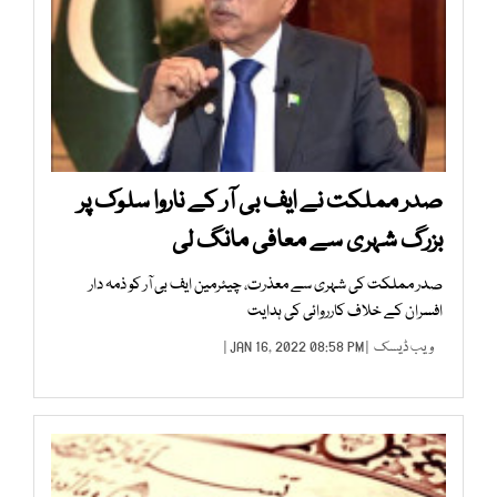
صدر مملکت نے ایف بی آر کے ناروا سلوک پر
بزرگ شہری سے معافی مانگ لی
صدر مملکت کی شہری سے معذرت، چیئرمین ایف بی آر کو ذمہ دار
افسران کے خلاف کارروائی کی ہدایت
ویب ڈیسک
| JAN 16, 2022 08:58 PM |