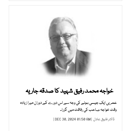
خواجہ محمد رفیق شہید کا صدقہ جاریہ
عمریں ایک جیسی ہونے کی وجہ سے اس دورے کے دوران میرا زیادہ
وقت خواجہ صاحب کی رفاقت میں گزرا۔
ڈاکٹر فاروق عادل
| DEC 30, 2024 01:50 AM |