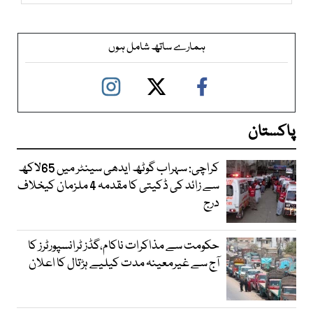
ہمارے ساتھ شامل ہوں
پاکستان
کراچی: سہراب گوٹھ ایدھی سینٹر میں 65لاکھ
سے زائد کی ڈکیتی کا مقدمہ 4 ملزمان کیخلاف
درج
حکومت سے مذاکرات ناکام،گڈز ٹرانسپورٹرز کا
آج سے غیرمعینہ مدت کیلیے ہڑتال کا اعلان