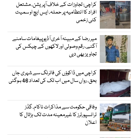
کراچی: تجاوزات کے خلاف آپریشن، مشتعل
افراد کا انتظامیہ پر حملہ، ایس ایچ او سمیت
کئی زخمی
میر رضا کے مبینہ آخری آڈیو پیغامات سامنے
آگئے، رقم وصولی اور لاکھوں کے چیکس کی
تجاویز بھی دیں
کراچی میں ڈاکوؤں کی فائرنگ سے شہری جاں
بحق، رواں سال میں اب تک کی تعداد 46 ہوگئی
وفاقی حکومت سے مذاکرات ناکام، گڈز
ٹرانسپورٹرز کا غیرمعینہ مدت تک ہڑتال کا
اعلان