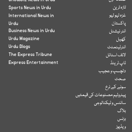
تازہ ترین
Sports News in Urdu
غزہ لہو لہو
International News in
پاکستان
Urdu
Business News in Urdu
انٹر نیشنل
Urdu Magazine
کھیل
Urdu Blogs
انٹرٹینمنٹ
The Express Tribune
لائف اسٹائل
Express Entertainment
ٹاپ ٹرینڈ
دلچسپ و عجیب
صحت
سونے کے نرخ
پیٹرولیم مصنوعات کی قیمتیں
سائنس و ٹیکنالوجی
بلاگ
بزنس
ویڈیوز