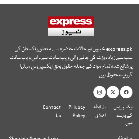
express.pk
خبروں اور حالات حاضرہ سے متعلق پاکستان کی
سب سے زیادہ وزٹ کی جانے والی ویب سائٹ ہے۔ اس ویب سائٹ
پر شائع شدہ تمام مواد کے جملہ حقوق بحق ایکسپریس میڈیا
گروپ محفوظ ہیں۔
ایکسپریس
ضابطہ
Privacy
Contact
کے بارے
اخلاق
Policy
Us
میں
صفحۂ اول
Showbiz News in Urdu