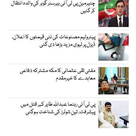
چئیرمین پی ٹی آئی بیرسٹر گوہر کی والدہ انتقال
کر گئیں
پیٹرولیم مصنوعات کی نئی قیمتوں کا اعلان،
ڈیزل پر لیوی مزید بڑھا دی گئی
مفتی تقی عثمانی کا مکہ مشترکہ دفاعی
معاہدے کا خیرمقدم
پی ٹی آئی رہنما عبداللہ طایر کے قتل میں
پیشرفت، تین شوٹرز کی شناخت ہوگئی