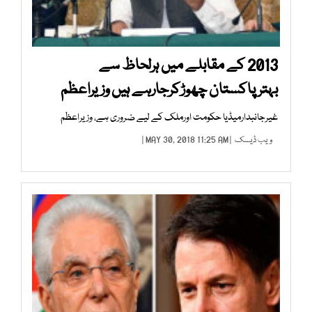
2013 کے مقابلے میں ہرلحاظ سے
بہترپاکستان چھوڑکرجارہے ہیں وزیراعظم
غیرجانبدارمیڈیا حکومت اورملک کے لیے ضروری ہے، وزیراعظم
ویب ڈیسک
| MAY 30, 2018 11:25 AM |