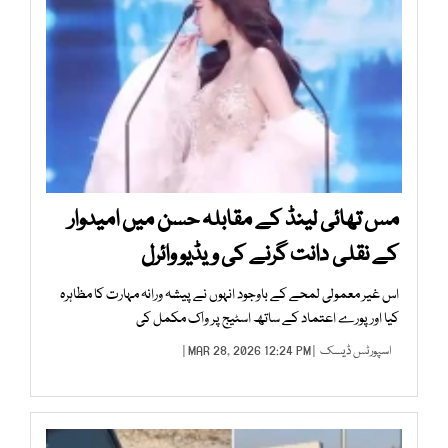
مس تھائی لینڈ کے مقابلہ حسن میں امیدوار
کے نقلی دانت گرنے کی ویڈیو وائرل
اس غیر معمولی لمحے کے باوجود انہوں نے پیشہ ورانہ مہارت کا مظاہرہ
کیا اور پورے اعتماد کے ساتھ اسٹیج پر واک مکمل کی
اسپورٹس ڈیسک
| MAR 28, 2026 12:24 PM |