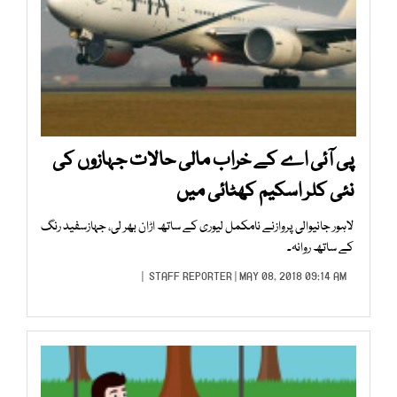
پی آئی اے کے خراب مالی حالات جہازوں کی
نئی کلر اسکیم کھٹائی میں
لاہور جانیوالی پروازنے نامکمل لیوری کے ساتھ اڑان بھر لی، جہازسفید رنگ
کے ساتھ روانہ۔
STAFF REPORTER
| MAY 08, 2018 09:14 AM |