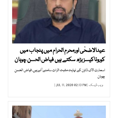
عیدالاضحٰی اورمحرم الحرام میں پنجاب میں
کوروناکیسز بڑھ سکتے ہیں فیاض الحسن چوہان
اسمارٹ لاک ڈاؤن کے نہایت مثبت اثرات سامنے آئےہیں، فیاض الحسن
چوہان
ویب ڈیسک
| JUL 11, 2020 02:13 PM |