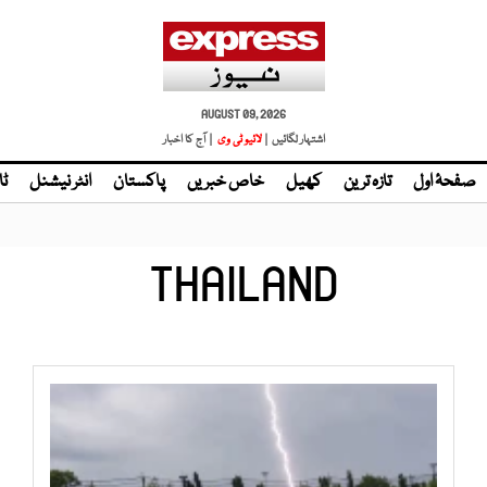
AUGUST 09, 2026
اشتہار لگائیں |
لائیو ٹی وی
| آج کا اخبار
صفحۂ اول
تازہ ترین
کھیل
خاص خبریں
پاکستان
انٹر نیشنل
ٹا
THAILAND