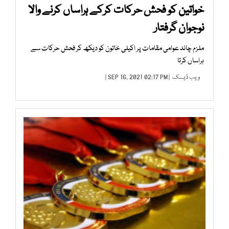
خواتین کو فحش حرکات کرکے ہراساں کرنے والا
نوجوان گرفتار
ملزم چاند عوامی مقامات پر اکیلی خاتون کو دیکھ کر فحش حرکات سے
ہراساں کرتا
ویب ڈیسک
| SEP 16, 2021 02:17 PM |