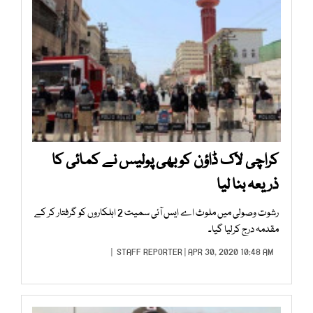
کراچی لاک ڈاؤن کو بھی پولیس نے کمائی کا
ذریعہ بنا لیا
رشوت وصولی میں ملوث اے ایس آئی سمیت 2 اہلکاروں کو گرفتار کر کے
مقدمہ درج کرلیا گیا۔
STAFF REPORTER
| APR 30, 2020 10:48 AM |