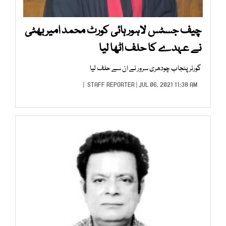
چیف جسٹس لاہور ہائی کورٹ محمد امیر بھٹی
نے عہدے کا حلف اٹھا لیا
گورنر پنجاب چودھری سرور نے ان سے حلف لیا
STAFF REPORTER
| JUL 06, 2021 11:38 AM |