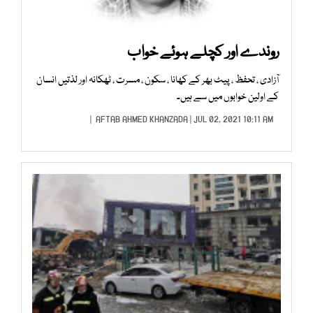
روندے اور کچلے ہوئے خواب
آزادی ، تحفظ ، پیٹ بھر کے کھانا ، سکون ، مسرت ، ٹھکانہ اور لذتیں انسان
کے اولین خوابوں میں سے ہیں۔
AFTAB AHMED KHANZADA
| JUL 02, 2021 10:11 AM |