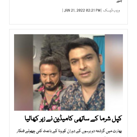
ہے
ویب ڈیسک
| JAN 21, 2022 02:21 PM |
کپل شرما کے ساتھی کامیڈین نے زہر کھالیا
بھارت میں گزشتہ دو برسوں کے دوران کورونا کے باعث کئی چھوٹے فنکار