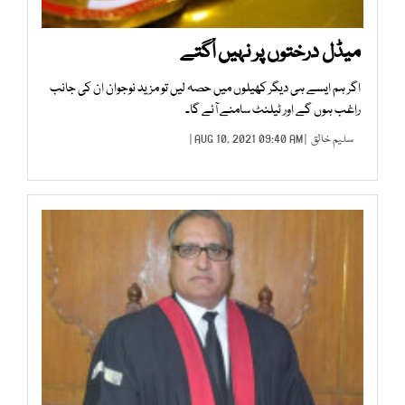
میڈل درختوں پر نہیں اْگتے
اگر ہم ایسے ہی دیگر کھیلوں میں حصہ لیں تو مزید نوجوان ان کی جانب
راغب ہوں گے اور ٹیلنٹ سامنے آئے گا۔
سلیم خالق
| AUG 10, 2021 09:40 AM |