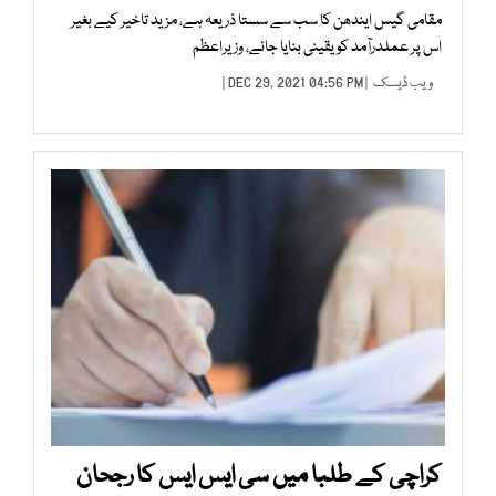
مقامی گیس ایندھن کا سب سے سستا ذریعہ ہے، مزید تاخیر کیے بغیر
اس پر عملدرآمد کو یقینی بنایا جائے، وزیراعظم
ویب ڈیسک
| DEC 29, 2021 04:56 PM |
کراچی کے طلبا میں سی ایس ایس کا رجحان