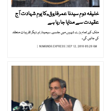
خلیفہ دوم سیدنا عمرفاروق ؓ کا یوم شہادت آج
عقیدت سے منایا جا رہا ہے
ملک کے تمام بڑے شہروں میں جلسے، سیمینار اور دیگر تقریبات منعقد
کی جائیں گی۔
NUMAINDA EXPRESS
| SEP 12, 2018 09:28 AM |