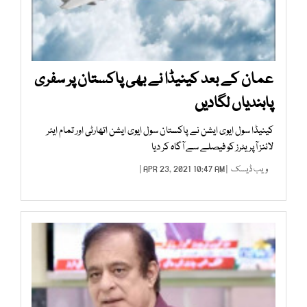
عمان کے بعد کینیڈا نے بھی پاکستان پر سفری
پابندیاں لگادیں
کینیڈا سول ایوی ایشن نے پاکستان سول ایوی ایشن اتھارٹی اور تمام ایئر
لائنز آپریٹرز کو فیصلے سے آگاہ کر دیا
ویب ڈیسک
| APR 23, 2021 10:47 AM |