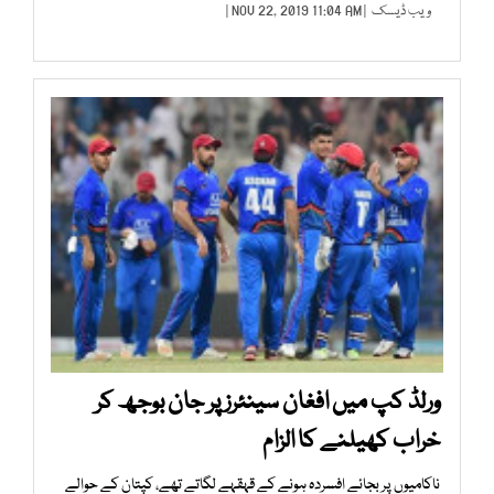
ویب ڈیسک
| NOV 22, 2019 11:04 AM |
ورلڈ کپ میں افغان سینئرز پر جان بوجھ کر
خراب کھیلنے کا الزام
ناکامیوں پر بجائے افسردہ ہونے کے قہقہے لگاتے تھے، کپتان کے حوالے