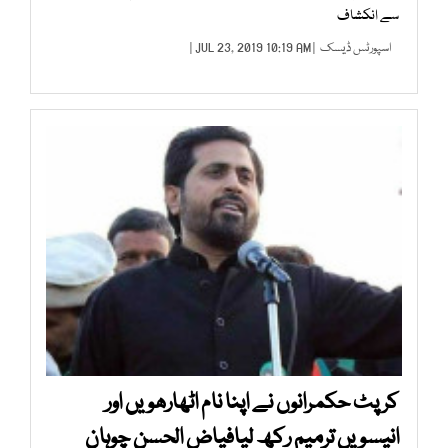
سے انکشاف
اسپورٹس ڈیسک
| JUL 23, 2019 10:19 AM |
کرپٹ حکمرانوں نے اپنا نام اٹھارھویں اور
انیسویں ترمیم رکھ لیافیاض الحسن چوہان