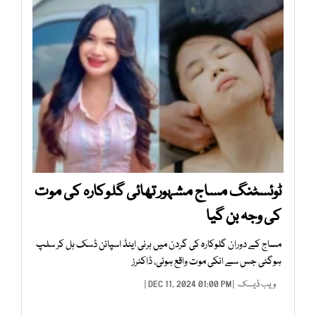
ٹوئسٹنگ مساج مشہور تھائی گلوکارہ کی موت
کی وجہ بن گیا
مساج کے دوران گلوکارہ کی گردن میں ہرنی ایٹڈ اسپائن ڈسک ہل کر سلپ
ہوگئی جس سے انکی موت واقع ہوئی، ڈاکٹرز
ویب ڈیسک
| DEC 11, 2024 01:00 PM |