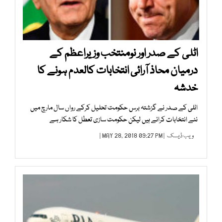
اٹلی کے صدر اور نومنتخب وزیراعظم کے
درمیان محاذ آرائی انتخابات کالعدم ہونے کا
خدشہ
اٹلی کے صدر نے گزشتہ برس حکومت تحلیل کرکے رواں سال مارچ میں
نئے انتخابات کرائے ہیں لیکن حکومت سازی تعطل کا شکار ہے
ویب ڈیسک
| MAY 28, 2018 09:27 PM |