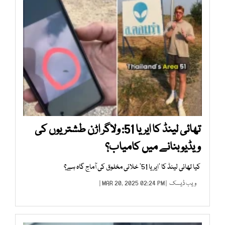
تھائی لینڈ کا ایریا 51: ولاگر اڑن طشتریوں کی
ویڈیو بنانے میں کامیاب؟
کیا تھائی لینڈ کا ’ایریا 51‘ خلائی مخلوق کی آماج گاہ ہے؟
ویب ڈیسک
| MAR 20, 2025 02:24 PM |