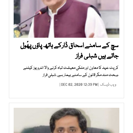
سچ کے سامنے اسحاق ڈارکے ہاتھ پاؤں پھْول
جاتے ہیں شبلی فراز
کرپٹ عہد کا معاون اور ملکی معیشت تباہ کرنے والا انٹرویوز کیلئے
صحت مند مگر قانون کے سامنے بیمار ہے، شبلی فراز
ویب ڈیسک
| DEC 02, 2020 12:39 PM |