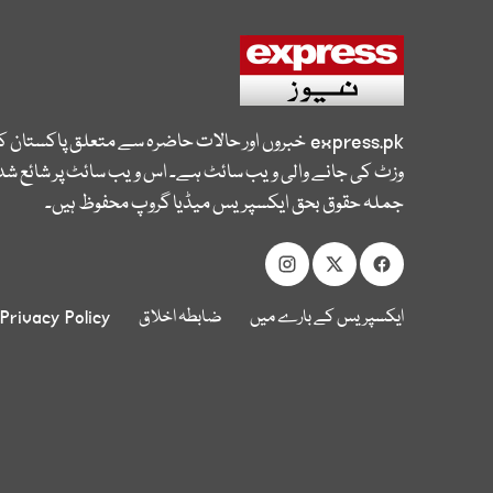
express.pk
خبروں اور حالات حاضرہ سے متعلق پاکستان 
وزٹ کی جانے والی ویب سائٹ ہے۔ اس ویب سائٹ پر شائع شدہ
جملہ حقوق بحق ایکسپریس میڈیا گروپ محفوظ ہیں۔
ایکسپریس کے بارے میں
ضابطہ اخلاق
Privacy Policy