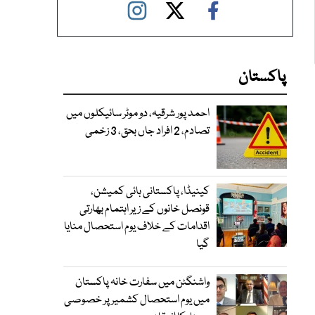
پاکستان
احمد پور شرقیہ، دو موٹر سائیکلوں میں
تصادم، 2 افراد جاں بحق، 3 زخمی
کینیڈا، پاکستانی ہائی کمیشن،
قونصل خانوں کے زیر اہتمام بھارتی
اقدامات کے خلاف یوم استحصال منایا
گیا
واشنگٹن میں سفارت خانہ پاکستان
میں یوم استحصال کشمیر پر خصوصی