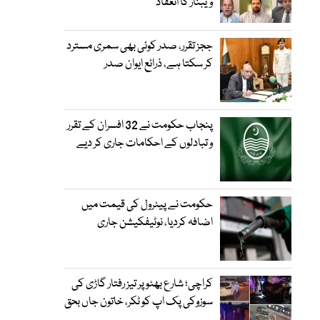
ویبنار کا انعقاد
ججز تقرر، صدر کوئی بھی سمری مسترد
کر سکتا ہے، ذرائع ایوان صدر
پنجاب حکومت نے 32 افسران کے تقرر
و تبادلوں کے احکامات جاری کر دیے
حکومت نے پیٹرول کی قیمت میں
اضافہ کردیا، نوٹیفکیشن جاری
کراچی؛ شارع بھٹو پر تیز رفتار گاڑی کی
سوزوکی پک اپ کو ٹکر، خاتون جاں بحق