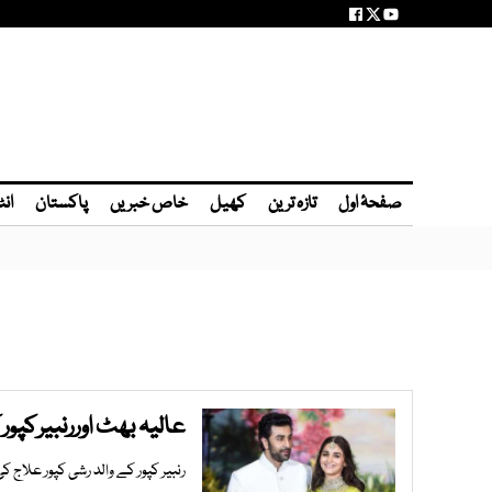
صفحۂ اول
تازہ ترین
کھیل
خاص خبریں
پاکستان
انٹ
عالیہ بھٹ اوررنبیرکپو
رنبیر کپور کے والد رشی کپور علاج 