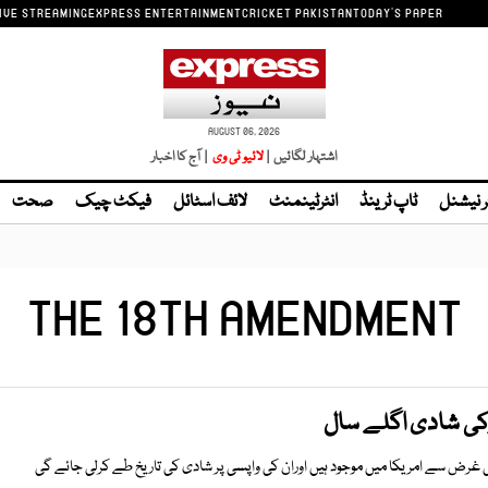
IVE STREAMING
EXPRESS ENTERTAINMENT
CRICKET PAKISTAN
TODAY'S PAPER
AUGUST 06, 2026
اشتہار لگائیں |
| آج کا اخبار
ر نیشنل
ٹاپ ٹرینڈ
انٹرٹینمنٹ
لائف اسٹائل
فیکٹ چیک
صحت
THE 18TH AMENDMENT
رکی شادی اگلے سال
کی غرض سے امریکا میں موجود ہیں اوران کی واپسی پر شادی کی تاریخ طے کرلی جائے گی