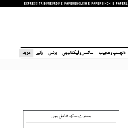
EXPRESS TRIBUNE
URDU E-PAPER
ENGLISH E-PAPER
SINDHI E-PAPER
L
دلچسپ و عجیب
سائنس و ٹیکنالوجی
بزنس
رائے
مزید
ہمارے ساتھ شامل ہوں