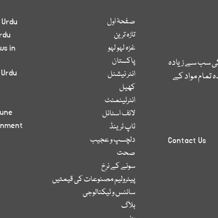
صفحۂ اول
 Urdu
تازہ ترین
rdu
غزہ لہو لہو
ws in
پاکستان
کی سب سے زیادہ
 Urdu
انٹر نیشنل
 تمام مواد کے
کھیل
انٹرٹینمنٹ
bune
لائف اسٹائل
inment
ٹاپ ٹرینڈ
دلچسپ و عجیب
Contact Us
صحت
سونے کے نرخ
پیٹرولیم مصنوعات کی قیمتیں
سائنس و ٹیکنالوجی
بلاگ