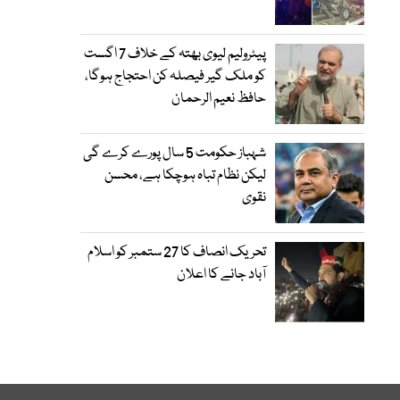
پیٹرولیم لیوی بھتہ کے خلاف 7 اگست
کو ملک گیر فیصلہ کن احتجاج ہوگا،
حافظ نعیم الرحمان
شہباز حکومت 5 سال پورے کرے گی
لیکن نظام تباہ ہوچکا ہے، محسن
نقوی
تحریک انصاف کا 27 ستمبر کو اسلام
آباد جانے کا اعلان