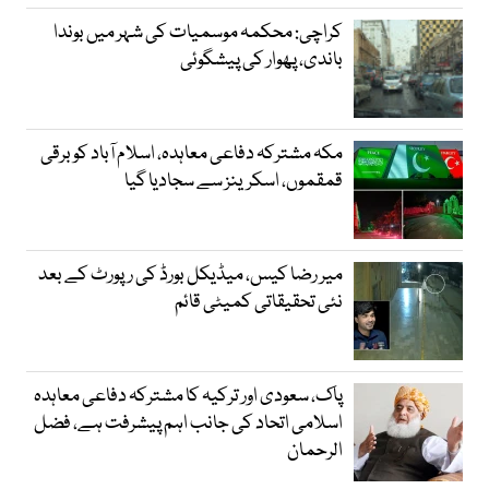
کراچی: محکمہ موسمیات کی شہر میں بوندا
باندی، پھوار کی پیشگوئی
مکہ مشترکہ دفاعی معاہدہ، اسلام آباد کو برقی
قمقموں، اسکرینز سے سجادیا گیا
میر رضا کیس، میڈیکل بورڈ کی رپورٹ کے بعد
نئی تحقیقاتی کمیٹی قائم
پاک، سعودی اور ترکیہ کا مشترکہ دفاعی معاہدہ
اسلامی اتحاد کی جانب اہم پیشرفت ہے، فضل
الرحمان