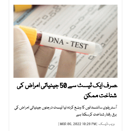
ٓصرف ایک ٹیسٹ سے 50 جینیاتی امراض کی
شناخت ممکن
آسٹریلوی سائنسدانوں کا وضع کردہ نیا ٹیسٹ درجنوں جینیاتی امراض کی
برق رفتار شناخت کرسکتا ہے
ویب ڈیسک
| MAR 06, 2022 10:28 PM |