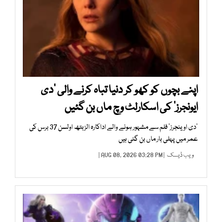
اپنے بچوں کو کھو کر دنیا تباہ کرنے والی ’دی
ایونجرز‘ کی اسکارلٹ وچ ماں بن گئیں
’دی اوینجرز‘ فلم سے مشہور ہونے والے اداکارہ الزبتھ اولسن 37 برس کی
عمر میں پہلی بار ماں بن گئی ہیں
ویب ڈیسک
| AUG 08, 2026 03:28 PM |