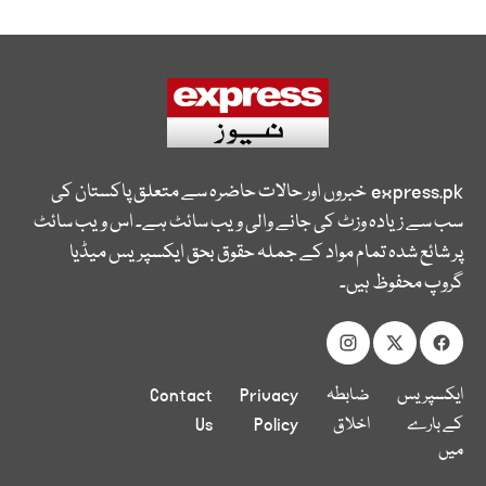
express.pk
خبروں اور حالات حاضرہ سے متعلق پاکستان کی
سب سے زیادہ وزٹ کی جانے والی ویب سائٹ ہے۔ اس ویب سائٹ
پر شائع شدہ تمام مواد کے جملہ حقوق بحق ایکسپریس میڈیا
گروپ محفوظ ہیں۔
ایکسپریس
ضابطہ
Privacy
Contact
کے بارے
اخلاق
Policy
Us
میں