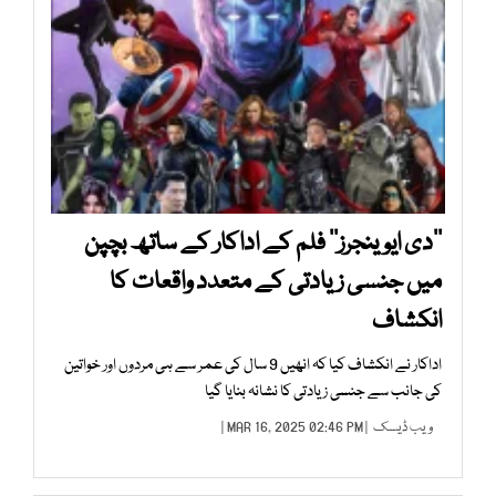
’’دی ایوینجرز‘‘ فلم کے اداکار کے ساتھ بچپن
میں جنسی زیادتی کے متعدد واقعات کا
انکشاف
اداکار نے انکشاف کیا کہ انھیں 9 سال کی عمر سے ہی مردوں اور خواتین
کی جانب سے جنسی زیادتی کا نشانہ بنایا گیا
ویب ڈیسک
| MAR 16, 2025 02:46 PM |