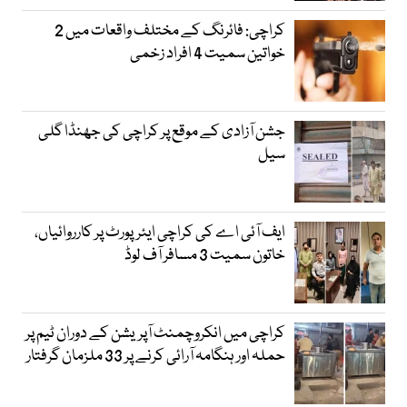
کراچی: فائرنگ کے مختلف واقعات میں 2
خواتین سمیت 4 افراد زخمی
جشن آزادی کے موقع پر کراچی کی جھنڈا گلی
سیل
ایف آئی اے کی کراچی ایئرپورٹ پر کارروائیاں،
خاتون سمیت 3 مسافر آف لوڈ
کراچی میں انکروچمنٹ آپریشن کے دوران ٹیم پر
حملہ اور ہنگامہ آرائی کرنے پر 33 ملزمان گرفتار