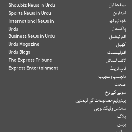
صفحۂ اول
Showbiz News in Urdu
تازہ ترین
Sports News in Urdu
غزہ لہو لہو
International News in
پاکستان
Urdu
Business News in Urdu
انٹر نیشنل
Urdu Magazine
کھیل
Urdu Blogs
انٹرٹینمنٹ
The Express Tribune
لائف اسٹائل
Express Entertainment
ٹاپ ٹرینڈ
دلچسپ و عجیب
صحت
سونے کے نرخ
پیٹرولیم مصنوعات کی قیمتیں
سائنس و ٹیکنالوجی
بلاگ
بزنس